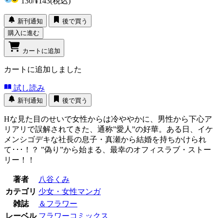
130
/
¥143
(税込)
新刊通知
後で買う
購入に進む
カートに追加
カートに追加しました
試し読み
新刊通知
後で買う
Hな見た目のせいで女性からは冷ややかに、男性から下心ア
リアリで誤解されてきた、通称”愛人”の好華。ある日、イケ
メンシゴデキな社長の息子・真瀬から結婚を持ちかけられ
て･･･！？ ”偽り”から始まる、最幸のオフィスラブ・ストー
リー！！
著者
八谷くみ
カテゴリ
少女・女性マンガ
雑誌
＆フラワー
レーベル
フラワーコミックス