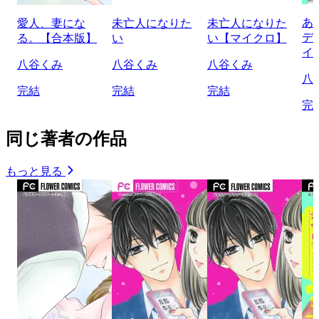
あ
愛人、妻にな
未亡人になりた
未亡人になりた
デ
る。【合本版】
い
い【マイクロ】
イ
八谷くみ
八谷くみ
八谷くみ
八
完結
完結
完結
完
同じ著者の作品
もっと見る