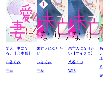
あ
愛人、妻にな
未亡人になりた
未亡人になりた
デ
る。【合本版】
い
い【マイクロ】
イ
八谷くみ
八谷くみ
八谷くみ
八
完結
完結
完結
完