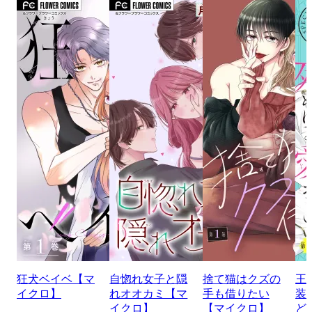
狂犬ベイベ【マ
自惚れ女子と隠
捨て猫はクズの
王
イクロ】
れオオカミ【マ
手も借りたい
装
イクロ】
【マイクロ】
ど