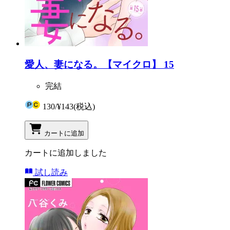
愛人、妻になる。【マイクロ】 15
完結
130
/
¥143
(税込)
カートに追加
カートに追加しました
試し読み