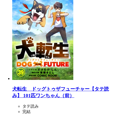
犬転生 ドッグトゥザフューチャー【タテ読
み】 101匹ワンちゃん（前）
タテ読み
完結