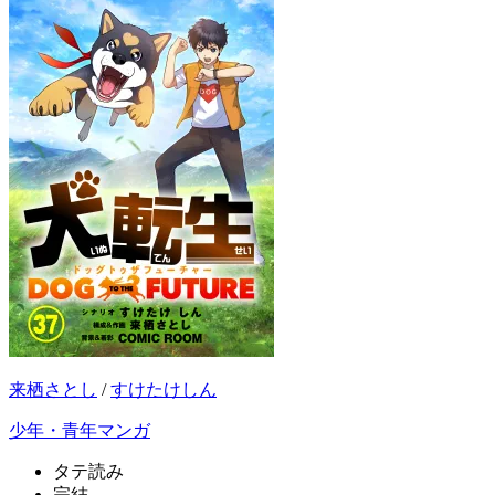
来栖さとし
/
すけたけしん
少年・青年マンガ
タテ読み
完結