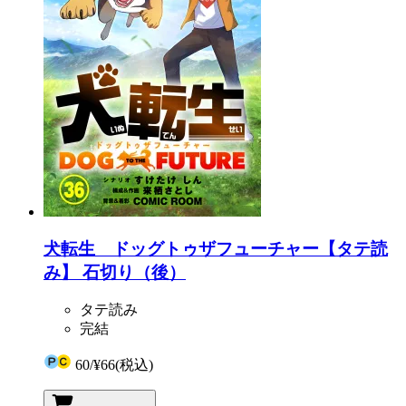
犬転生 ドッグトゥザフューチャー【タテ読
み】 石切り（後）
タテ読み
完結
60
/
¥66
(税込)