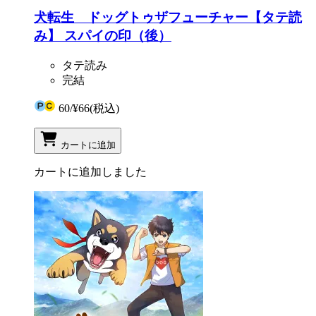
犬転生 ドッグトゥザフューチャー【タテ読
み】 スパイの印（後）
タテ読み
完結
60
/
¥66
(税込)
カートに追加
カートに追加しました