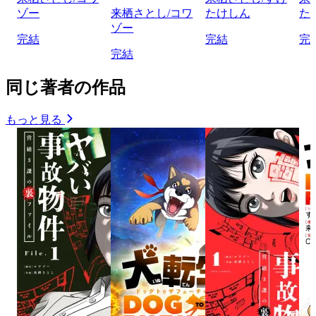
ゾー
来栖さとし/コワ
たけしん
た
ゾー
完結
完結
完
完結
同じ著者の作品
もっと見る