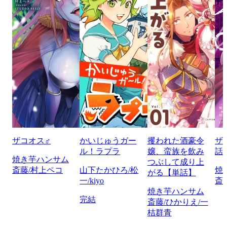
ザコオス♂
かいじゅうガー
攫われた酒豪令
ザ
ル！ラプラ
嬢、蛮族を飲み
話
焼き芋ハンサム
つぶして成り上
斎藤/村上ペコ
山下たかひろ/松
焼
がる【単話】
一/kiyo
斎
焼き芋ハンサム
完結
斎藤/ひかりえ/一
桔群青