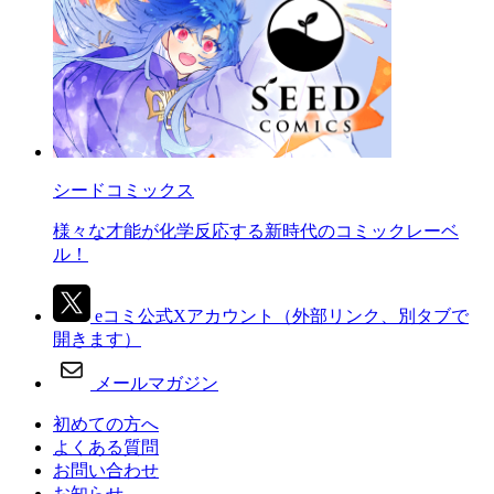
シードコミックス
様々な才能が化学反応する新時代のコミックレーベ
ル！
eコミ公式Xアカウント
（外部リンク、別タブで
開きます）
メールマガジン
初めての方へ
よくある質問
お問い合わせ
お知らせ