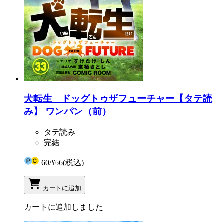
犬転生 ドッグトゥザフューチャー【タテ読
み】 ワンパン（前）
タテ読み
完結
60
/
¥66
(税込)
カートに追加
カートに追加しました