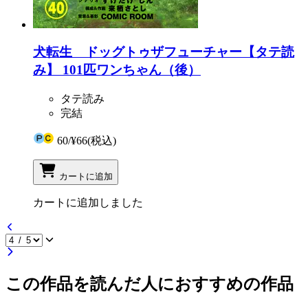
犬転生 ドッグトゥザフューチャー【タテ読
み】 101匹ワンちゃん（後）
タテ読み
完結
60
/
¥66
(税込)
カートに追加
カートに追加しました
この作品を読んだ人におすすめの作品