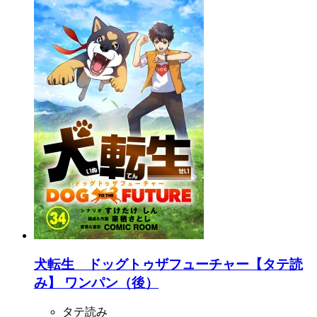
犬転生 ドッグトゥザフューチャー【タテ読
み】 ワンパン（後）
タテ読み