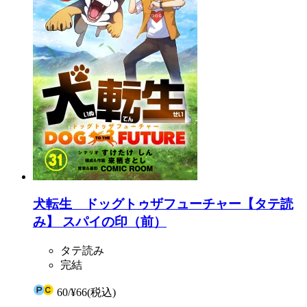
犬転生 ドッグトゥザフューチャー【タテ読
み】 スパイの印（前）
タテ読み
完結
60
/
¥66
(税込)