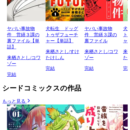
ヤバい事故物
犬転生 ドッグ
ヤバい事故物
犬
件 営繕３課の
トゥザフューチ
件 営繕３課の
ト
裏ファイル【単
ャー【単話】
裏ファイル
ャ
話】
来栖さとし/すけ
来栖さとし/コワ
来
来栖さとし/コワ
たけしん
ゾー
た
ゾー
完結
完結
完
完結
シードコミックスの作品
もっと見る