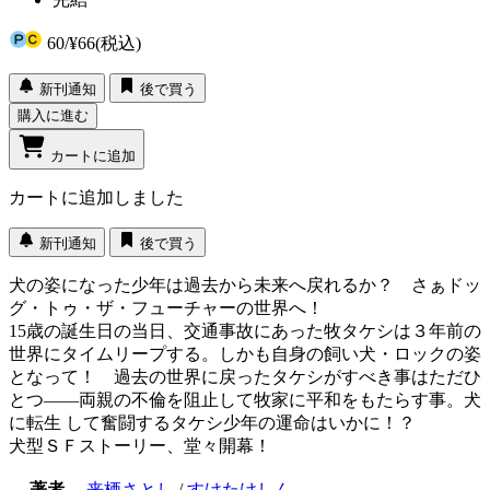
60
/
¥66
(税込)
新刊通知
後で買う
購入に進む
カートに追加
カートに追加しました
新刊通知
後で買う
犬の姿になった少年は過去から未来へ戻れるか？ さぁドッ
グ・トゥ・ザ・フューチャーの世界へ！
15歳の誕生日の当日、交通事故にあった牧タケシは３年前の
世界にタイムリープする。しかも自身の飼い犬・ロックの姿
となって！ 過去の世界に戻ったタケシがすべき事はただひ
とつ――両親の不倫を阻止して牧家に平和をもたらす事。犬
に転生 して奮闘するタケシ少年の運命はいかに！？
犬型ＳＦストーリー、堂々開幕！
著者
来栖さとし
/
すけたけしん