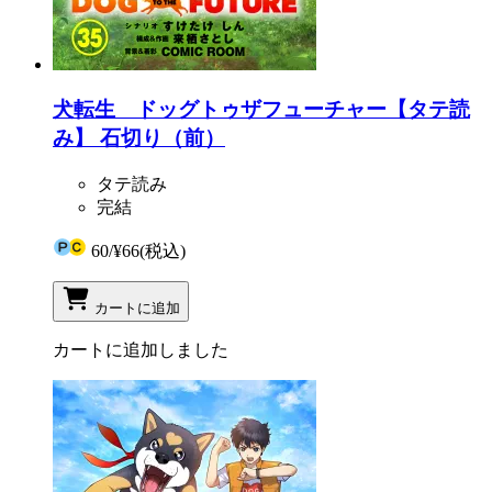
犬転生 ドッグトゥザフューチャー【タテ読
み】 石切り（前）
タテ読み
完結
60
/
¥66
(税込)
カートに追加
カートに追加しました