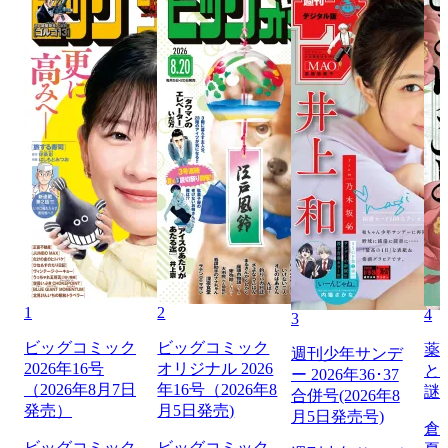
1
2
4
3
ビッグコミック
ビッグコミック
薬
週刊少年サンデ
2026年16号
オリジナル 2026
と
ー 2026年36･37
（2026年8月7日
年16号（2026年8
謎
合併号(2026年8
発売）
月5日発売)
月5日発売号)
倉
ビッグコミック
ビッグコミック