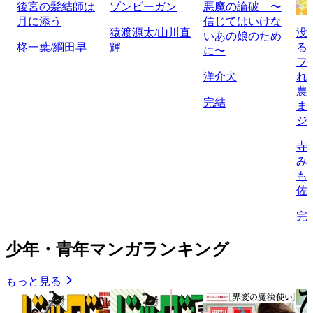
後宮の髪結師は
ゾンビーガン
悪魔の論破 〜
月に添う
信じてはいけな
猿渡源太/山川直
没
いあの娘のため
柊一葉/綱田早
輝
る
に〜
フ
洋介犬
れ
農
完結
ま
ジ
寺
み
も
佐
完
少年・青年マンガランキング
もっと見る