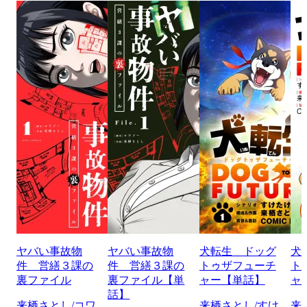
ヤバい事故物
ヤバい事故物
犬転生 ドッグ
犬
件 営繕３課の
件 営繕３課の
トゥザフューチ
ト
裏ファイル
裏ファイル【単
ャー【単話】
ャ
話】
来栖さとし/コワ
来栖さとし/すけ
来