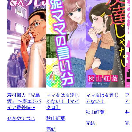
寿司職人『児島
ママ友は友達じ
ママ友は友達じ
フ
渡』 〜寿エンパ
ゃない！【マイ
ゃない！
ゃ
イア番外編〜
クロ】
秋山紅葉
井
せきやてつじ
秋山紅葉
完結
完
完結