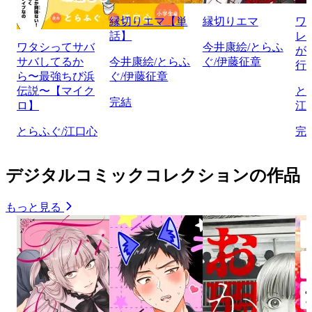
縁切りエマ【単
縁切りエマ
ワ
話】
レ
ワタシってサバ
今井康絵/とらふ
が
サバしてるか
今井康絵/とらふ
ぐ/伊藤征章
行
ら〜最強ちび浜
ぐ/伊藤征章
伝説〜【マイク
と
完結
ロ】
江
とらふぐ/江口心
完
デジタルコミックコレクションの作品
もっと見る