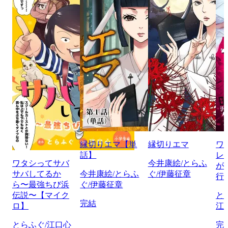
縁切りエマ【単
縁切りエマ
ワ
話】
レ
ワタシってサバ
今井康絵/とらふ
が
サバしてるか
今井康絵/とらふ
ぐ/伊藤征章
行
ら〜最強ちび浜
ぐ/伊藤征章
伝説〜【マイク
と
完結
ロ】
江
とらふぐ/江口心
完