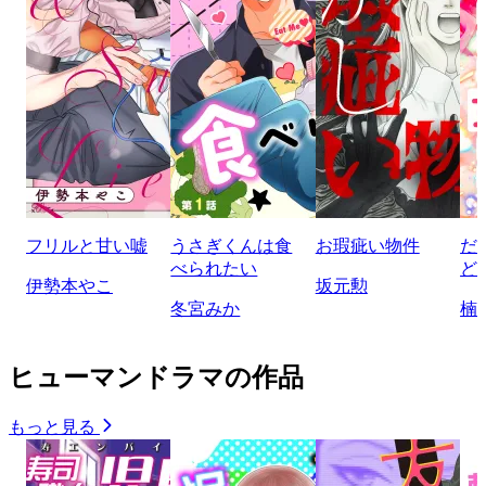
フリルと甘い嘘
うさぎくんは食
お瑕疵い物件
だ
べられたい
ど
伊勢本やこ
坂元勲
冬宮みか
楠
ヒューマンドラマの作品
もっと見る