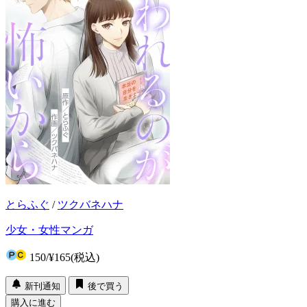
とらふぐ
/
ツクバネハナ
少女・女性マンガ
150
/
¥165
(税込)
新刊通知
後で買う
購入に進む