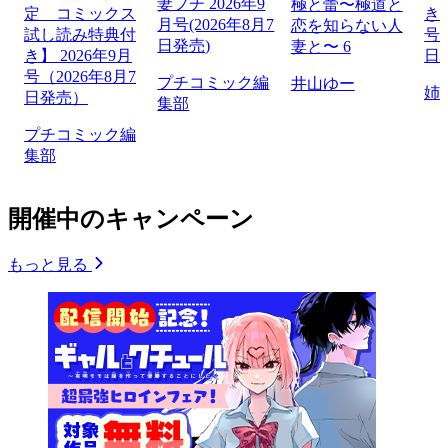
妻プチ 2026年9
極と蕾〜極道と
定 コミックス
き】
月号(2026年8月7
恋を知らない人
試し読み特典付
号（
日発売)
妻と〜 6
き】 2026年9月
日
号（2026年8月7
プチコミック編
井山ゆー
姉
日発売）
集部
プチコミック編
集部
開催中のキャンペーン
もっと見る