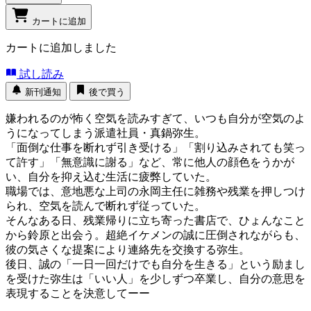
カートに追加
カートに追加しました
試し読み
新刊通知
後で買う
嫌われるのが怖く空気を読みすぎて、いつも自分が空気のよ
うになってしまう派遣社員・真鍋弥生。
「面倒な仕事を断れず引き受ける」「割り込みされても笑っ
て許す」「無意識に謝る」など、常に他人の顔色をうかが
い、自分を抑え込む生活に疲弊していた。
職場では、意地悪な上司の永岡主任に雑務や残業を押しつけ
られ、空気を読んで断れず従っていた。
そんなある日、残業帰りに立ち寄った書店で、ひょんなこと
から鈴原と出会う。超絶イケメンの誠に圧倒されながらも、
彼の気さくな提案により連絡先を交換する弥生。
後日、誠の「一日一回だけでも自分を生きる」という励まし
を受けた弥生は「いい人」を少しずつ卒業し、自分の意思を
表現することを決意してーー