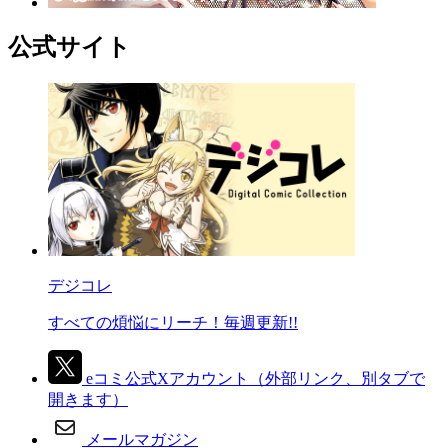
公式サイト
デジコレ
すべての煩悩にリーチ！毎週更新!!
eコミ公式Xアカウント
（外部リンク、別タブで
開きます）
メールマガジン