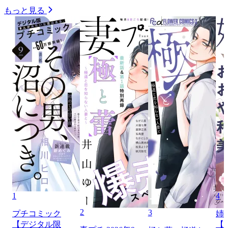
もっと見る
1
4
2
3
プチコミック
姉
【デジタル限
【