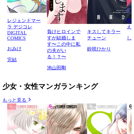
レジェンドマー
蛇
ラ デジコレ
え
負けヒロインで
キスしてキラー
DIGITAL
すが結婚しま
チューン
し
COMICS
す〜この中に私
おみけ
鈴咲ひかり
の夫がい
る！？〜
完結
池山田剛
少女・女性マンガランキング
もっと見る