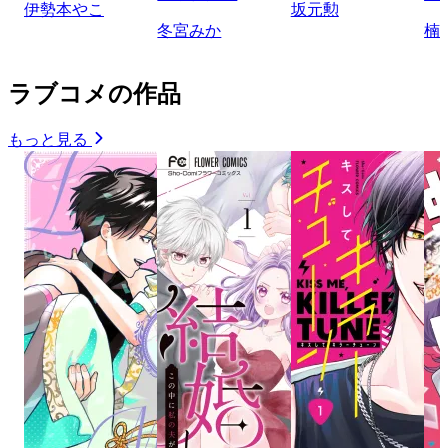
伊勢本やこ
坂元勲
冬宮みか
楠
ラブコメの作品
もっと見る