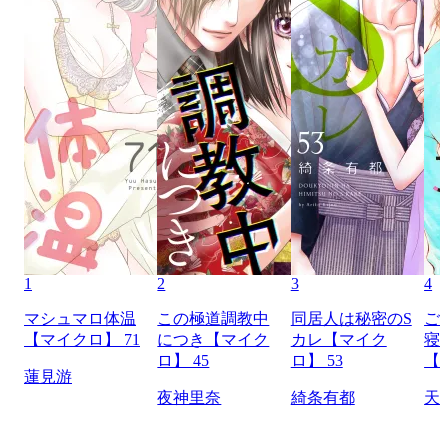
1
2
3
4
マシュマロ体温
この極道調教中
同居人は秘密のS
ご
【マイクロ】 71
につき【マイク
カレ【マイク
寝
ロ】 45
ロ】 53
【
蓮見游
夜神里奈
綺条有都
天