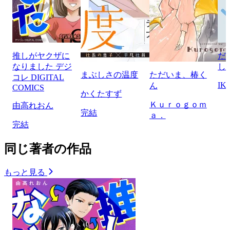
推しがヤクザに
だ
なりました デジ
し
まぶしさの温度
ただいま、椿く
コレ DIGITAL
IK
ん
COMICS
かくたすず
Ｋｕｒｏｇｏｍ
由高れおん
完結
ａ．
完結
同じ著者の作品
もっと見る