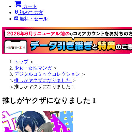
カート
初めての方
無料・セール
トップ
＞
少女・女性マンガ
＞
デジタルコミックコレクション
＞
推しがヤクザになりました
＞
推しがヤクザになりました 1
推しがヤクザになりました 1