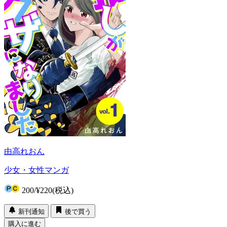
由高れおん
少女・女性マンガ
200
/
¥220
(税込)
新刊通知
後で買う
購入に進む