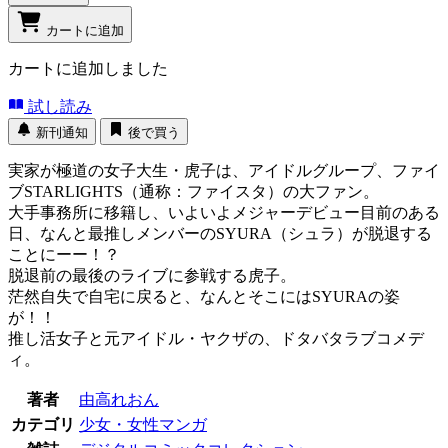
カートに追加
カートに追加しました
試し読み
新刊通知
後で買う
実家が極道の女子大生・虎子は、アイドルグループ、ファイ
ブSTARLIGHTS（通称：ファイスタ）の大ファン。
大手事務所に移籍し、いよいよメジャーデビュー目前のある
日、なんと最推しメンバーのSYURA（シュラ）が脱退する
ことにーー！？
脱退前の最後のライブに参戦する虎子。
茫然自失で自宅に戻ると、なんとそこにはSYURAの姿
が！！
推し活女子と元アイドル・ヤクザの、ドタバタラブコメデ
ィ。
著者
由高れおん
カテゴリ
少女・女性マンガ