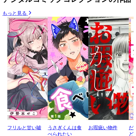
もっと見る
フリルと甘い嘘
うさぎくんは食
お瑕疵い物件
だ
べられたい
ど