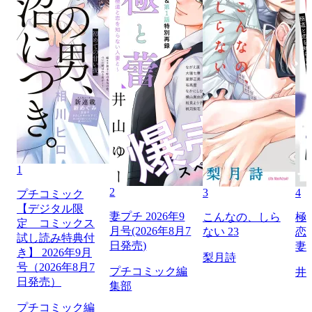
1
2
3
4
プチコミック
【デジタル限
妻プチ 2026年9
こんなの、しら
極
定 コミックス
月号(2026年8月7
ない 23
恋
試し読み特典付
日発売)
妻
き】 2026年9月
梨月詩
号（2026年8月7
プチコミック編
井
日発売）
集部
プチコミック編