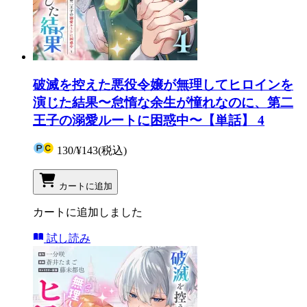
破滅を控えた悪役令嬢が無理してヒロインを
演じた結果〜怠惰な余生が憧れなのに、第二
王子の溺愛ルートに困惑中〜【単話】 4
130
/
¥143
(税込)
カートに追加
カートに追加しました
試し読み