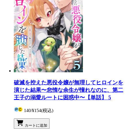
破滅を控えた悪役令嬢が無理してヒロインを
演じた結果〜怠惰な余生が憧れなのに、第二
王子の溺愛ルートに困惑中〜【単話】 5
140
/
¥154
(税込)
カートに追加