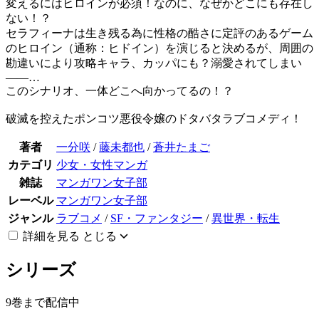
変えるにはヒロインが必須！なのに、なぜかどこにも存在し
ない！？
セラフィーナは生き残る為に性格の酷さに定評のあるゲーム
のヒロイン（通称：ヒドイン）を演じると決めるが、周囲の
勘違いにより攻略キャラ、カッパにも？溺愛されてしまい
――…
このシナリオ、一体どこへ向かってるの！？
破滅を控えたポンコツ悪役令嬢のドタバタラブコメディ！
著者
一分咲
/
藤未都也
/
蒼井たまご
カテゴリ
少女・女性マンガ
雑誌
マンガワン女子部
レーベル
マンガワン女子部
ジャンル
ラブコメ
/
SF・ファンタジー
/
異世界・転生
詳細を見る
とじる
シリーズ
9巻まで配信中