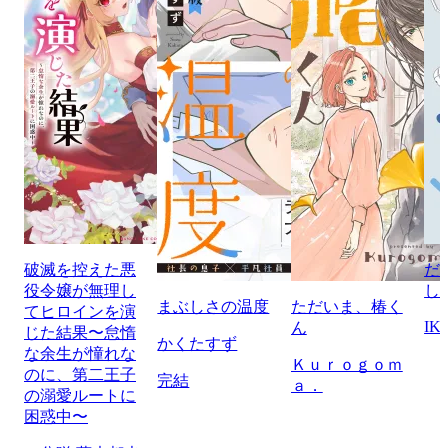
破滅を控えた悪
だ
役令嬢が無理し
し
まぶしさの温度
ただいま、椿く
てヒロインを演
IK
ん
じた結果〜怠惰
かくたすず
な余生が憧れな
Ｋｕｒｏｇｏｍ
のに、第二王子
完結
ａ．
の溺愛ルートに
困惑中〜