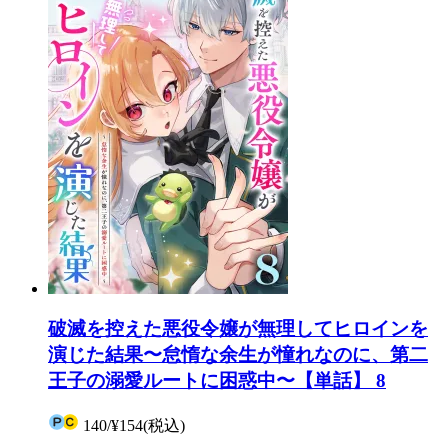
破滅を控えた悪役令嬢が無理してヒロインを
演じた結果〜怠惰な余生が憧れなのに、第二
王子の溺愛ルートに困惑中〜【単話】 8
140
/
¥154
(税込)