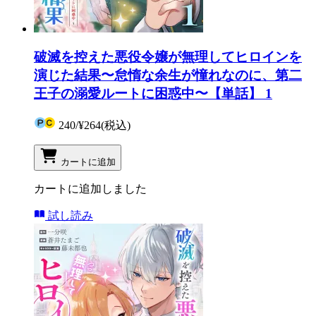
破滅を控えた悪役令嬢が無理してヒロインを
演じた結果〜怠惰な余生が憧れなのに、第二
王子の溺愛ルートに困惑中〜【単話】 1
240
/
¥264
(税込)
カートに追加
カートに追加しました
試し読み