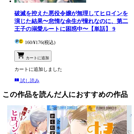
破滅を控えた悪役令嬢が無理してヒロインを
演じた結果〜怠惰な余生が憧れなのに、第二
王子の溺愛ルートに困惑中〜【単話】 9
160
/
¥176
(税込)
カートに追加
カートに追加しました
試し読み
この作品を読んだ人におすすめの作品