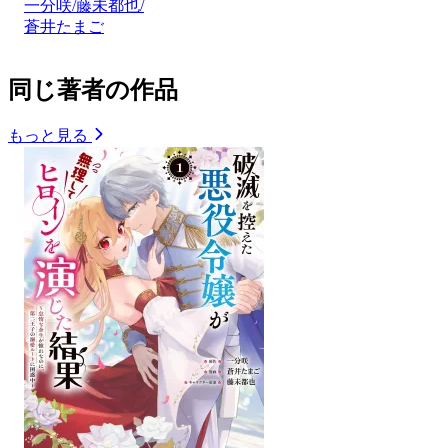
一分咲/藤未都也/
蒼井たまご
同じ著者の作品
もっと見る