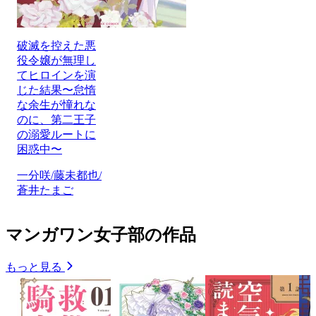
破滅を控えた悪
役令嬢が無理し
てヒロインを演
じた結果〜怠惰
な余生が憧れな
のに、第二王子
の溺愛ルートに
困惑中〜
一分咲/藤未都也/
蒼井たまご
マンガワン女子部の作品
もっと見る