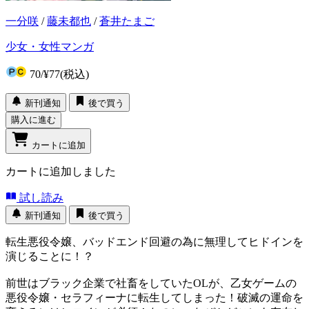
一分咲
/
藤未都也
/
蒼井たまご
少女・女性マンガ
70
/
¥77
(税込)
新刊通知
後で買う
購入に進む
カートに追加
カートに追加しました
試し読み
新刊通知
後で買う
転生悪役令嬢、バッドエンド回避の為に無理してヒドインを
演じることに！？
前世はブラック企業で社畜をしていたOLが、乙女ゲームの
悪役令嬢・セラフィーナに転生してしまった！破滅の運命を