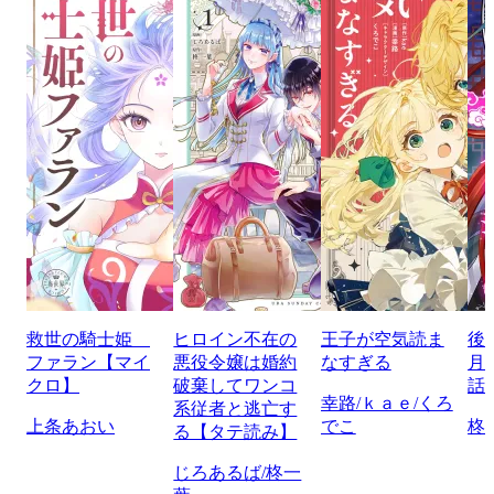
救世の騎士姫
ヒロイン不在の
王子が空気読ま
後
ファラン【マイ
悪役令嬢は婚約
なすぎる
月
クロ】
破棄してワンコ
話
幸路/ｋａｅ/くろ
系従者と逃亡す
上条あおい
でこ
柊
る【タテ読み】
じろあるば/柊一