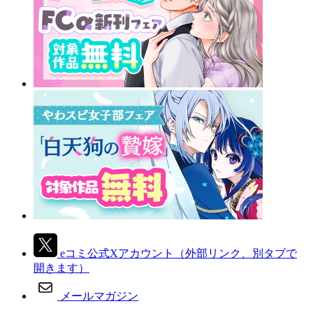
eコミ公式Xアカウント
（外部リンク、別タブで
開きます）
メールマガジン