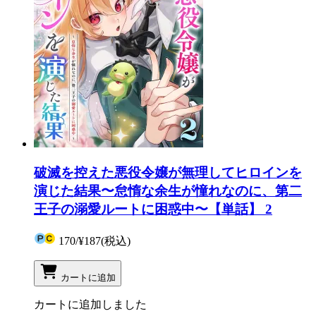
破滅を控えた悪役令嬢が無理してヒロインを
演じた結果〜怠惰な余生が憧れなのに、第二
王子の溺愛ルートに困惑中〜【単話】 2
170
/
¥187
(税込)
カートに追加
カートに追加しました