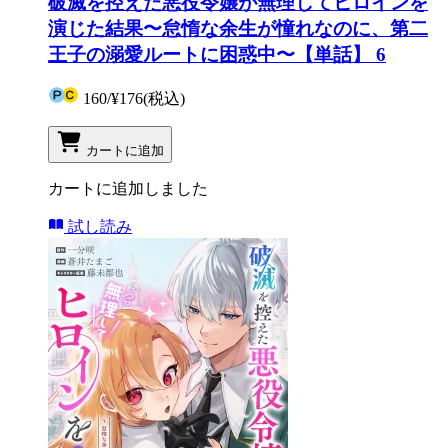
破滅を控えた悪役令嬢が無理してヒロインを
演じた結果〜怠惰な余生が憧れなのに、第二
王子の溺愛ルートに困惑中〜【単話】 6
160
/
¥176
(税込)
カートに追加
カートに追加しました
試し読み