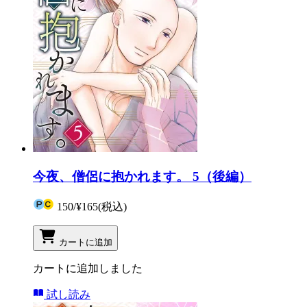
今夜、僧侶に抱かれます。 5（後編）
150
/
¥165
(税込)
カートに追加
カートに追加しました
試し読み