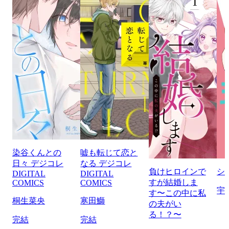
染谷くんとの
嘘も転じて恋と
日々 デジコレ
なる デジコレ
負けヒロインで
シ
DIGITAL
DIGITAL
すが結婚しま
COMICS
COMICS
宇
す〜この中に私
桐生菜央
寒田鰤
の夫がい
る！？〜
完結
完結