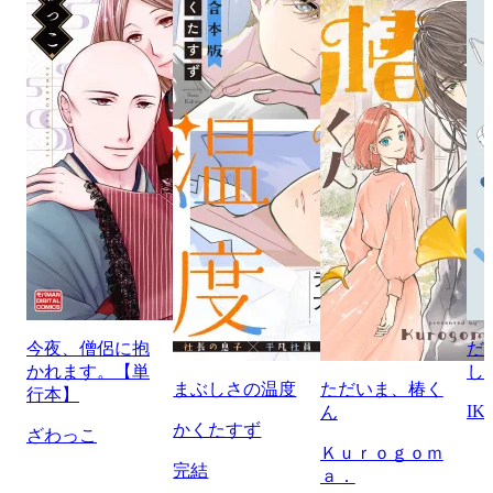
今夜、僧侶に抱
だ
かれます。【単
し
まぶしさの温度
ただいま、椿く
行本】
IK
ん
かくたすず
ざわっこ
Ｋｕｒｏｇｏｍ
完結
ａ．