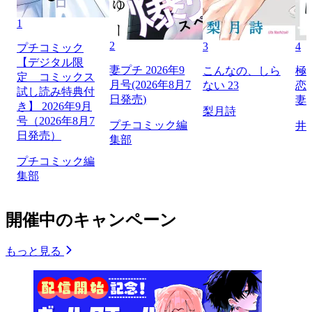
1
2
3
4
プチコミック
【デジタル限
妻プチ 2026年9
こんなの、しら
極
定 コミックス
月号(2026年8月7
ない 23
恋
試し読み特典付
日発売)
妻
き】 2026年9月
梨月詩
号（2026年8月7
プチコミック編
井
日発売）
集部
プチコミック編
集部
開催中のキャンペーン
もっと見る