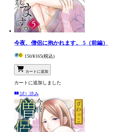
今夜、僧侶に抱かれます。 5（前編）
150
/
¥165
(税込)
カートに追加
カートに追加しました
試し読み