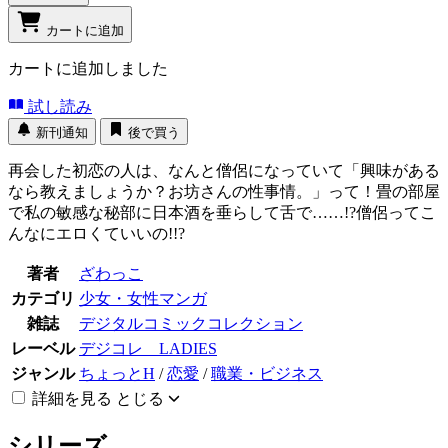
カートに追加
カートに追加しました
試し読み
新刊通知
後で買う
再会した初恋の人は、なんと僧侶になっていて「興味がある
なら教えましょうか？お坊さんの性事情。」って！畳の部屋
で私の敏感な秘部に日本酒を垂らして舌で……!?僧侶ってこ
んなにエロくていいの!!?
著者
ざわっこ
カテゴリ
少女・女性マンガ
雑誌
デジタルコミックコレクション
レーベル
デジコレ LADIES
ジャンル
ちょっとH
/
恋愛
/
職業・ビジネス
詳細を見る
とじる
シリーズ