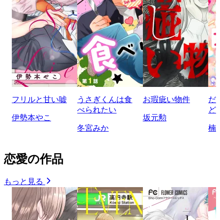
フリルと甘い嘘
うさぎくんは食
お瑕疵い物件
だ
べられたい
ど
伊勢本やこ
坂元勲
冬宮みか
楠
恋愛の作品
もっと見る