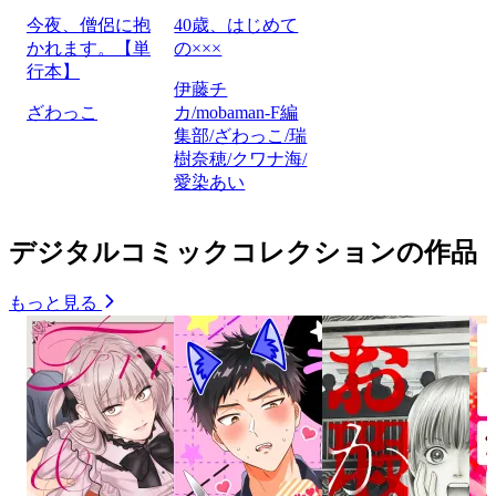
今夜、僧侶に抱
40歳、はじめて
かれます。【単
の×××
行本】
伊藤チ
ざわっこ
カ/mobaman-F編
集部/ざわっこ/瑞
樹奈穂/クワナ海/
愛染あい
デジタルコミックコレクションの作品
もっと見る