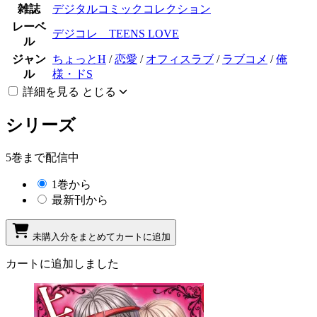
雑誌
デジタルコミックコレクション
レーベ
デジコレ TEENS LOVE
ル
ジャン
ちょっとH
/
恋愛
/
オフィスラブ
/
ラブコメ
/
俺
ル
様・ドS
詳細を見る
とじる
シリーズ
5巻まで配信中
1巻から
最新刊から
未購入分をまとめてカートに追加
カートに追加しました