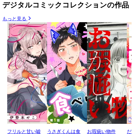
デジタルコミックコレクションの作品
もっと見る
フリルと甘い嘘
うさぎくんは食
お瑕疵い物件
だ