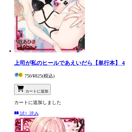
上司が私のヒールであえいだら【単行本】 4
750
/
¥825
(税込)
カートに追加
カートに追加しました
試し読み