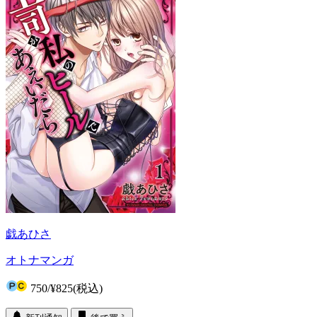
戯あひさ
オトナマンガ
750
/
¥825
(税込)