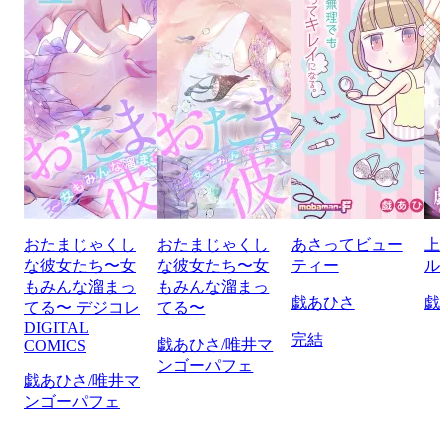
おたまじゃくし
おたまじゃくし
あさってビュー
上
な彼女たち〜女
な彼女たち〜女
ティー
ル
もみんな溜まっ
もみんな溜まっ
戯あひさ
戯
てる〜 デジコレ
てる〜
DIGITAL
完結
戯あひさ/唯井マ
COMICS
ンゴーパフェ
戯あひさ/唯井マ
ンゴーパフェ