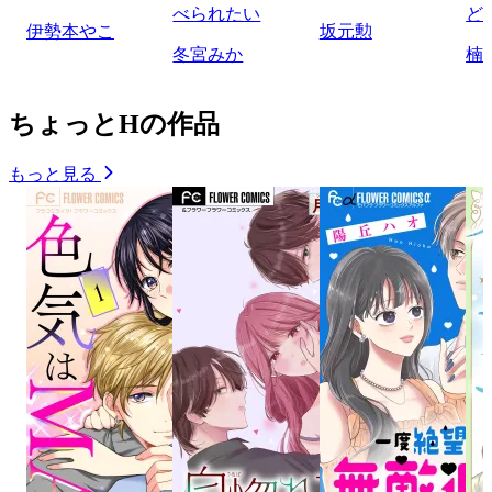
べられたい
ど
伊勢本やこ
坂元勲
冬宮みか
楠
ちょっとHの作品
もっと見る