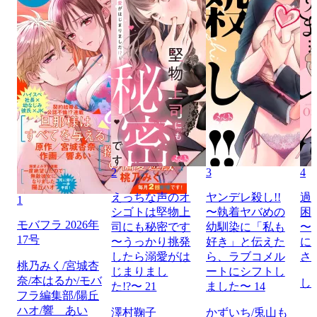
2
3
4
えっちな声のオ
ヤンデレ殺し!!
過
1
シゴトは堅物上
〜執着ヤバめの
困
モバフラ 2026年
司にも秘密です
幼馴染に「私も
〜
17号
〜うっかり挑発
好き」と伝えた
に
したら溺愛がは
ら、ラブコメル
さ
桃乃みく/宮城杏
じまりまし
ートにシフトし
奈/本はるか/モバ
し
た!?〜 21
ました〜 14
フラ編集部/陽丘
ハオ/響 あい
澤村鞠子
かずいち/兎山も