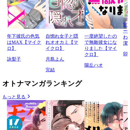
宵
ー
年下彼氏の色気
自惚れ女子と隠
一度絶望したの
わ
はMAX【マイク
れオオカミ【マ
で無敵彼女にな
潔
ロ】
イクロ】
りました【マイ
卯
クロ】
詠梨子
月島よん
陽丘ハオ
完結
オトナマンガランキング
もっと見る