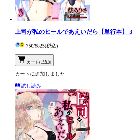
上司が私のヒールであえいだら【単行本】 3
750
/
¥825
(税込)
カートに追加
カートに追加しました
試し読み