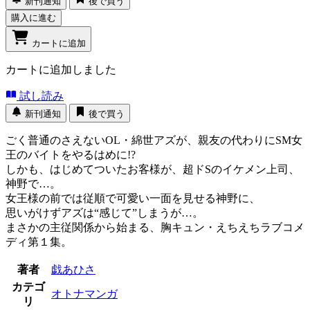
新刊通知
後で買う
購入に進む
カートに追加
カートに追加しました
試し読み
新刊通知
後で買う
ごく普通のさえないOL・綿世アズが、親友の代わりにSM女
王のバイトをやるはめに!?
しかも、はじめてついたお客様が、超ドSのイケメン上司、
神野で…。
女王様の前では従順で可愛い一面を見せる神野に、
思いがけずアズは“感じて”しまうが…。
まさかの主従関係から始まる、胸キュン・えちえちラブコメ
ディ第１集。
著者
戯あひさ
カテゴ
オトナマンガ
リ