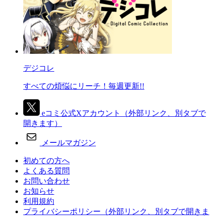
デジコレ
すべての煩悩にリーチ！毎週更新!!
eコミ公式Xアカウント
（外部リンク、別タブで
開きます）
メールマガジン
初めての方へ
よくある質問
お問い合わせ
お知らせ
利用規約
プライバシーポリシー
（外部リンク、別タブで開きま