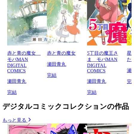
赤と青の魔女
赤と青の魔女
5丁目の魔王さ
星
モバMAN
ま モバMAN
た
瀬田青丸
DIGITAL
DIGITAL
瀬
COMICS
COMICS
完結
瀬田青丸
瀬田青丸
完
完結
完結
デジタルコミックコレクションの作品
もっと見る