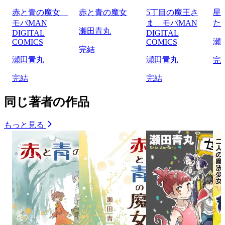
赤と青の魔女
赤と青の魔女
5丁目の魔王さ
星
モバMAN
ま モバMAN
た
瀬田青丸
DIGITAL
DIGITAL
瀬
COMICS
COMICS
完結
瀬田青丸
瀬田青丸
完
完結
完結
同じ著者の作品
もっと見る