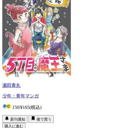
瀬田青丸
少年・青年マンガ
150
/
¥165
(税込)
新刊通知
後で買う
購入に進む