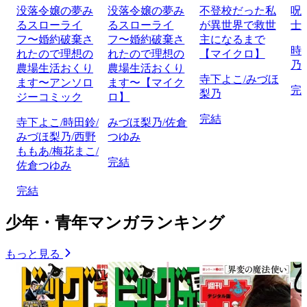
没落令嬢の夢み
没落令嬢の夢み
不登校だった私
呪
るスローライ
るスローライ
が異世界で救世
士
フ〜婚約破棄さ
フ〜婚約破棄さ
主になるまで
時
れたので理想の
れたので理想の
【マイクロ】
乃
農場生活おくり
農場生活おくり
寺下よこ/みづほ
ます〜アンソロ
ます〜【マイク
完
梨乃
ジーコミック
ロ】
完結
寺下よこ/時田鈴/
みづほ梨乃/佐倉
みづほ梨乃/西野
つゆみ
ももあ/梅花まこ/
完結
佐倉つゆみ
完結
少年・青年マンガランキング
もっと見る