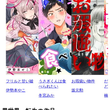
フリルと甘い嘘
うさぎくんは食
お瑕疵い物件
だ
べられたい
ど
伊勢本やこ
坂元勲
冬宮みか
楠