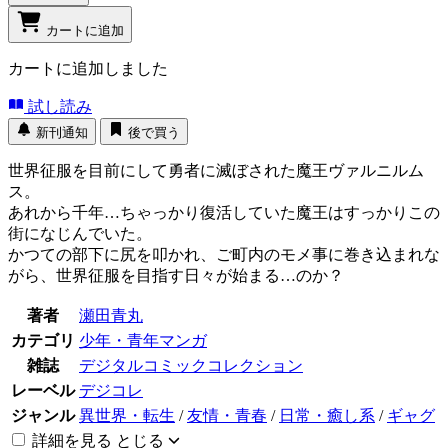
カートに追加
カートに追加しました
試し読み
新刊通知
後で買う
世界征服を目前にして勇者に滅ぼされた魔王ヴァルニルム
ス。
あれから千年…ちゃっかり復活していた魔王はすっかりこの
街になじんでいた。
かつての部下に尻を叩かれ、ご町内のモメ事に巻き込まれな
がら、世界征服を目指す日々が始まる…のか？
著者
瀬田青丸
カテゴリ
少年・青年マンガ
雑誌
デジタルコミックコレクション
レーベル
デジコレ
ジャンル
異世界・転生
/
友情・青春
/
日常・癒し系
/
ギャグ
詳細を見る
とじる