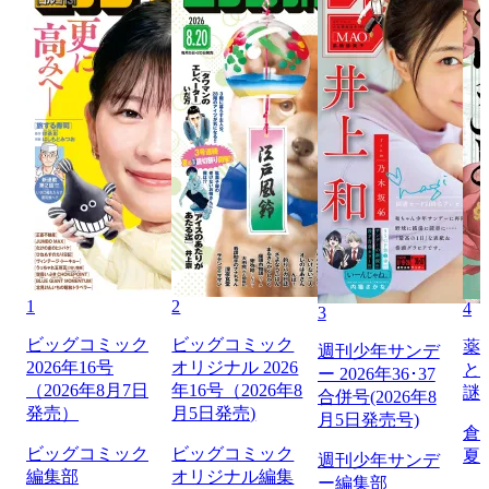
1
2
4
3
ビッグコミック
ビッグコミック
薬
週刊少年サンデ
2026年16号
オリジナル 2026
と
ー 2026年36･37
（2026年8月7日
年16号（2026年8
謎
合併号(2026年8
発売）
月5日発売)
月5日発売号)
倉
ビッグコミック
ビッグコミック
夏
週刊少年サンデ
編集部
オリジナル編集
ー編集部