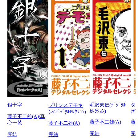
銀十字
毛沢東伝(ﾃﾞｼﾞﾀﾙ
タ
プリンスデモキ
ｾﾚｸｼｮﾝ)
(ﾃﾞ
ン(ﾃﾞｼﾞﾀﾙｾﾚｸｼｮﾝ)
藤子不二雄(A)/真
藤子不二雄(A)
藤
心一芭
藤子不二雄(A)
完結
完
完結
完結