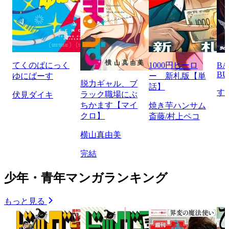
てくのぱにっく
1000円ヒーロ
BA
BU
ゆにばーす
ー 新札版【単
脱力ギャル、ブ
話】
す
ラック職場にぶ
伏見ダイキ
ちかます【マイ
焼き芋ハンサム
クロ】
斎藤/村上ペコ
横山真由美
完結
少年・青年マンガランキング
もっと見る