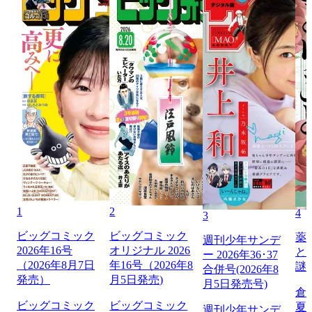
1
2
4
3
ビッグコミック
ビッグコミック
薬
週刊少年サンデ
2026年16号
オリジナル 2026
と
ー 2026年36･37
（2026年8月7日
年16号（2026年8
謎
合併号(2026年8
発売）
月5日発売)
月5日発売号)
倉
ビッグコミック
ビッグコミック
夏
週刊少年サンデ