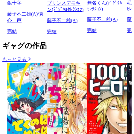
銀十字
無名くん(ﾃﾞｼﾞﾀﾙ
毛沢
プリンスデモキ
ｾﾚｸｼｮﾝ)
ｾﾚｸ
ン(ﾃﾞｼﾞﾀﾙｾﾚｸｼｮﾝ)
藤子不二雄(A)/真
藤子不二雄(A)
藤
心一芭
藤子不二雄(A)
完結
完
完結
完結
ギャグの作品
もっと見る