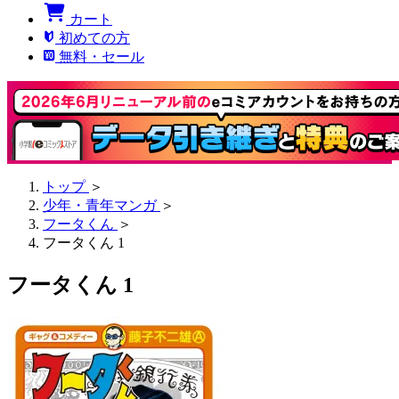
カート
初めての方
無料・セール
トップ
＞
少年・青年マンガ
＞
フータくん
＞
フータくん 1
フータくん 1