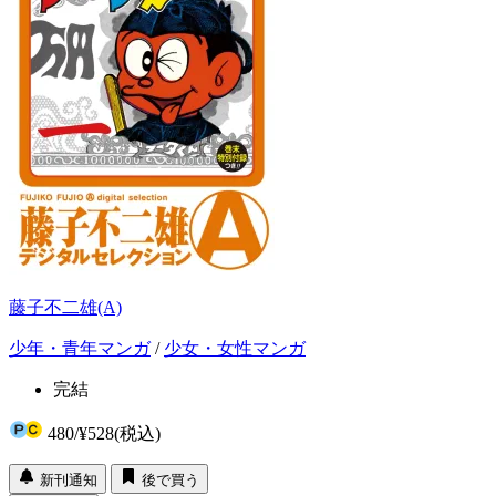
藤子不二雄(A)
少年・青年マンガ
/
少女・女性マンガ
完結
480
/
¥528
(税込)
新刊通知
後で買う