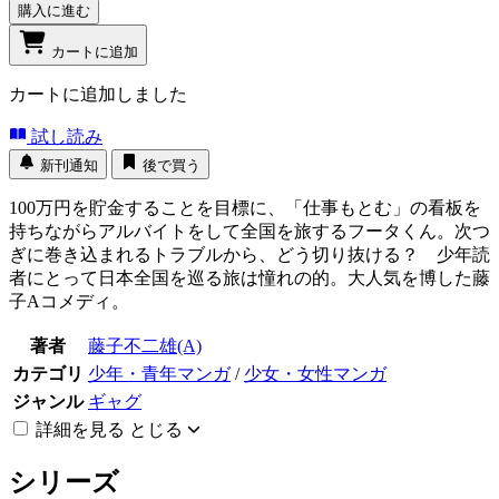
購入に進む
カートに追加
カートに追加しました
試し読み
新刊通知
後で買う
100万円を貯金することを目標に、「仕事もとむ」の看板を
持ちながらアルバイトをして全国を旅するフータくん。次つ
ぎに巻き込まれるトラブルから、どう切り抜ける？ 少年読
者にとって日本全国を巡る旅は憧れの的。大人気を博した藤
子Aコメディ。
著者
藤子不二雄(A)
カテゴリ
少年・青年マンガ
/
少女・女性マンガ
ジャンル
ギャグ
詳細を見る
とじる
シリーズ