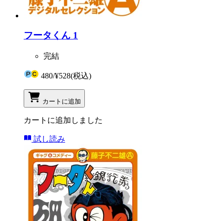
フータくん 1
完結
480
/
¥528
(税込)
カートに追加
カートに追加しました
試し読み