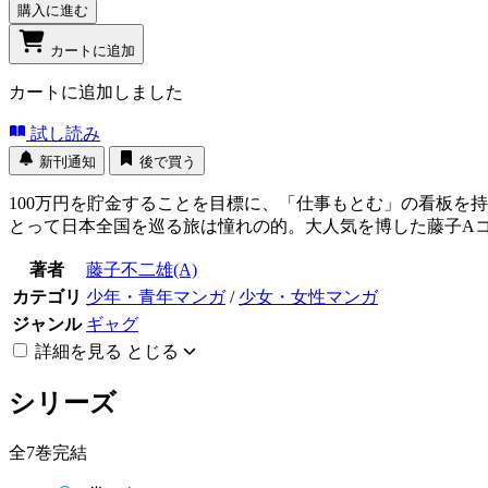
購入に進む
カートに追加
カートに追加しました
試し読み
新刊通知
後で買う
100万円を貯金することを目標に、「仕事もとむ」の看板を
とって日本全国を巡る旅は憧れの的。大人気を博した藤子A
著者
藤子不二雄(A)
カテゴリ
少年・青年マンガ
/
少女・女性マンガ
ジャンル
ギャグ
詳細を見る
とじる
シリーズ
全7巻完結