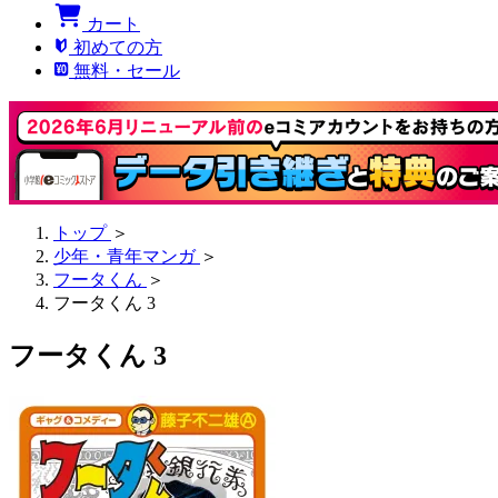
カート
初めての方
無料・セール
トップ
＞
少年・青年マンガ
＞
フータくん
＞
フータくん 3
フータくん 3