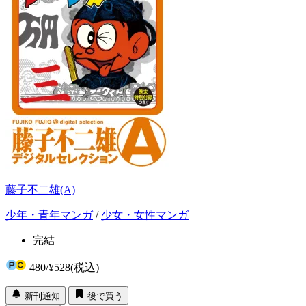
藤子不二雄(A)
少年・青年マンガ
/
少女・女性マンガ
完結
480
/
¥528
(税込)
新刊通知
後で買う