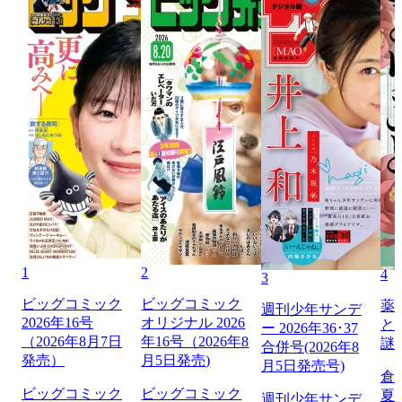
1
2
4
3
ビッグコミック
ビッグコミック
薬
週刊少年サンデ
2026年16号
オリジナル 2026
と
ー 2026年36･37
（2026年8月7日
年16号（2026年8
謎
合併号(2026年8
発売）
月5日発売)
月5日発売号)
倉
ビッグコミック
ビッグコミック
夏
週刊少年サンデ