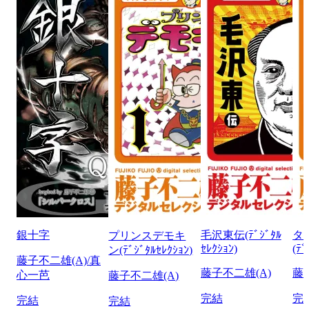
銀十字
毛沢東伝(ﾃﾞｼﾞﾀﾙ
タ
プリンスデモキ
ｾﾚｸｼｮﾝ)
(ﾃﾞ
ン(ﾃﾞｼﾞﾀﾙｾﾚｸｼｮﾝ)
藤子不二雄(A)/真
藤子不二雄(A)
藤
心一芭
藤子不二雄(A)
完結
完
完結
完結