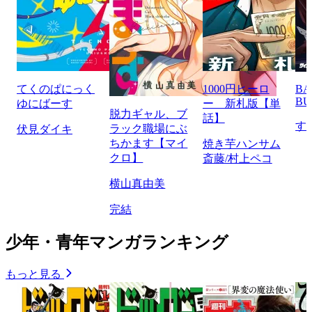
てくのぱにっく
1000円ヒーロ
BA
BU
ゆにばーす
ー 新札版【単
脱力ギャル、ブ
話】
す
ラック職場にぶ
伏見ダイキ
ちかます【マイ
焼き芋ハンサム
クロ】
斎藤/村上ペコ
横山真由美
完結
少年・青年マンガランキング
もっと見る