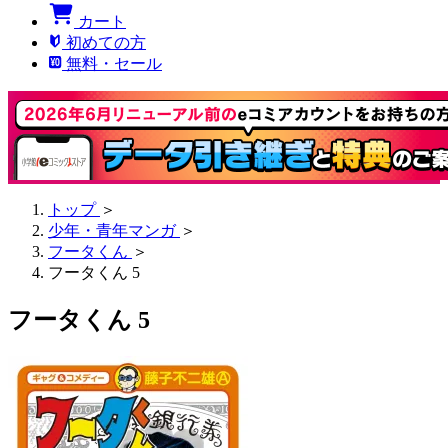
カート
初めての方
無料・セール
トップ
＞
少年・青年マンガ
＞
フータくん
＞
フータくん 5
フータくん 5