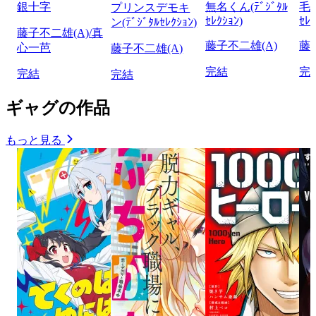
銀十字
無名くん(ﾃﾞｼﾞﾀﾙ
毛沢
プリンスデモキ
ｾﾚｸｼｮﾝ)
ｾﾚｸ
ン(ﾃﾞｼﾞﾀﾙｾﾚｸｼｮﾝ)
藤子不二雄(A)/真
藤子不二雄(A)
藤
心一芭
藤子不二雄(A)
完結
完
完結
完結
ギャグの作品
もっと見る