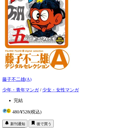
藤子不二雄(A)
少年・青年マンガ
/
少女・女性マンガ
完結
480
/
¥528
(税込)
新刊通知
後で買う