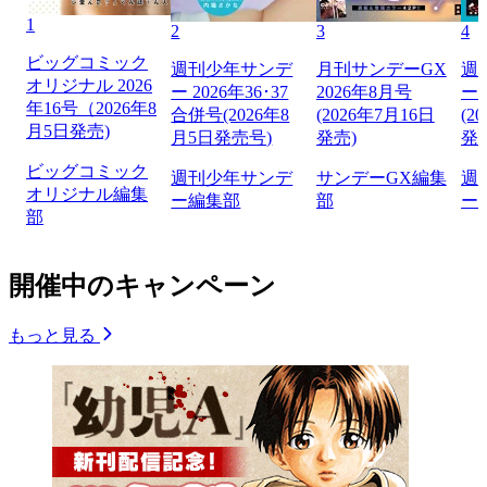
1
2
3
4
ビッグコミック
週刊少年サンデ
月刊サンデーGX
週
オリジナル 2026
ー 2026年36･37
2026年8月号
ー 
年16号（2026年8
合併号(2026年8
(2026年7月16日
(2
月5日発売)
月5日発売号)
発売)
発
ビッグコミック
週刊少年サンデ
サンデーGX編集
週
オリジナル編集
ー編集部
部
ー
部
開催中のキャンペーン
もっと見る