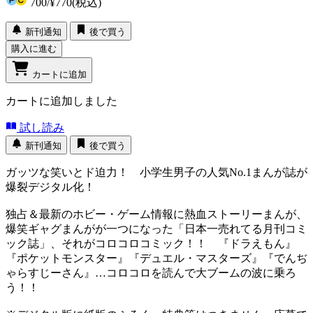
700
/
¥770
(税込)
新刊通知
後で買う
購入に進む
カートに追加
カートに追加しました
試し読み
新刊通知
後で買う
ガッツな笑いとド迫力！ 小学生男子の人気No.1まんが誌が
爆裂デジタル化！
独占＆最新のホビー・ゲーム情報に熱血ストーリーまんが、
爆笑ギャグまんがが一つになった「日本一売れてる月刊コミ
ック誌」、それがコロコロコミック！！ 『ドラえもん』
『ポケットモンスター』『デュエル・マスターズ』『でんぢ
ゃらすじーさん』…コロコロを読んで大ブームの波に乗ろ
う！！