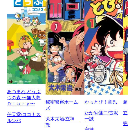
あつまれ どうぶ
つの森 〜無人島
秘密警察ホーム
かっとび！童児
超
Ｄｉａｒｙ〜
ズ
たかや健二/古沢
立
任天堂/ココナス
犬木栄治/立神
一誠
ルンバ
完
敦
完結