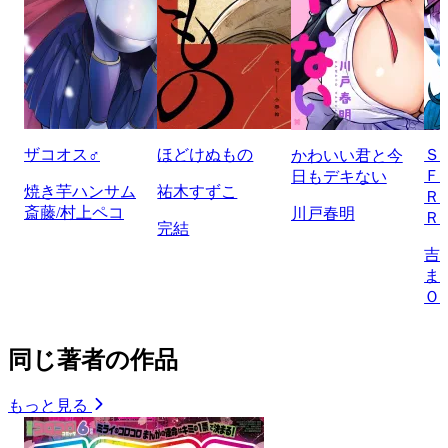
ザコオス♂
ほどけぬもの
Ｓ
かわいい君と今
Ｆ
日もデキない
焼き芋ハンサム
祐木すずこ
Ｒ
斎藤/村上ペコ
川戸春明
Ｒ
完結
吉
ま
Ｏ
同じ著者の作品
もっと見る