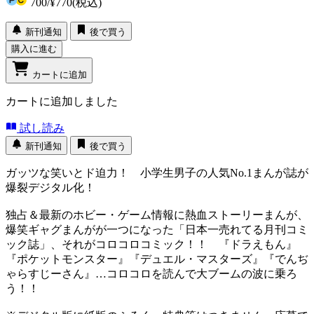
700
/
¥770
(税込)
新刊通知
後で買う
購入に進む
カートに追加
カートに追加しました
試し読み
新刊通知
後で買う
ガッツな笑いとド迫力！ 小学生男子の人気No.1まんが誌が
爆裂デジタル化！
独占＆最新のホビー・ゲーム情報に熱血ストーリーまんが、
爆笑ギャグまんがが一つになった「日本一売れてる月刊コミ
ック誌」、それがコロコロコミック！！ 『ドラえもん』
『ポケットモンスター』『デュエル・マスターズ』『でんぢ
ゃらすじーさん』…コロコロを読んで大ブームの波に乗ろ
う！！