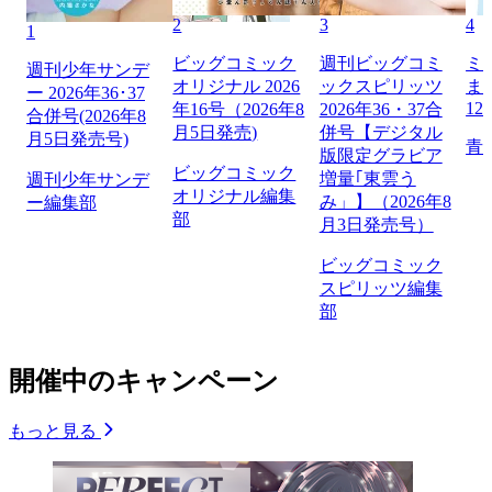
2
3
4
1
ビッグコミック
週刊ビッグコミ
ミ
週刊少年サンデ
オリジナル 2026
ックスピリッツ
ま
ー 2026年36･37
12
年16号（2026年8
2026年36・37合
合併号(2026年8
月5日発売)
併号【デジタル
月5日発売号)
青
版限定グラビア
ビッグコミック
増量｢東雲う
週刊少年サンデ
オリジナル編集
み」】（2026年8
ー編集部
部
月3日発売号）
ビッグコミック
スピリッツ編集
部
開催中のキャンペーン
もっと見る