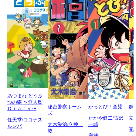
あつまれ どうぶ
つの森 〜無人島
秘密警察ホーム
かっとび！童児
超
Ｄｉａｒｙ〜
ズ
たかや健二/古沢
立
任天堂/ココナス
犬木栄治/立神
一誠
ルンバ
完
敦
完結