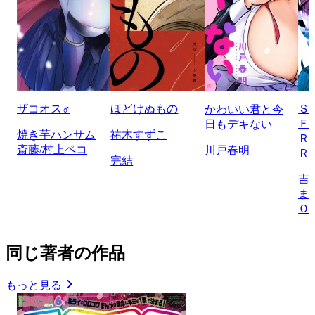
ザコオス♂
ほどけぬもの
Ｓ
かわいい君と今
Ｆ
日もデキない
焼き芋ハンサム
祐木すずこ
Ｒ
斎藤/村上ペコ
川戸春明
Ｒ
完結
吉
ま
Ｏ
同じ著者の作品
もっと見る