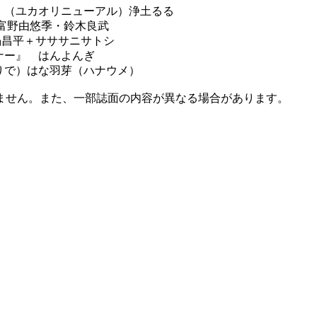
』（ユカオリニューアル）浄土るる
＋富野由悠季・鈴木良武
鍋昌平＋サササニサトシ
ナー』 はんよんぎ
りで）はな羽芽（ハナウメ）
ません。また、一部誌面の内容が異なる場合があります。