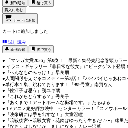
新刊通知
後で買う
購入に進む
カートに追加
カートに追加しました
試し読み
新刊通知
後で買う
● 「マンガ大賞2026」第9位！ 最新４集発売記念巻頭カラー
● イラストギャラリー『非日常な彼女』にビッグゲスト登場
●『へんなものみっけ！』早良朋
●人間関係をえぐるコメディー第2話！『バイバイじゃあねコ
●単行本１集、跳ねております！『999号室』南賀なん
●『佐江子は思う』朔ユキ蔵
●『これからどうする？』秀良子
●『あくまで！アットホームな職場です。』たるはる
● TVアニメ絶好評放映中！センターカラー！『スノウボー
●『映像研には手を出すな！』大童澄瞳
●『暗殺後宮〜暗殺女官・花鈴はゆったり生きたい〜』緒里
●『なおりはしないが、ましになる』カレー沢薫