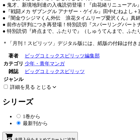
● 鬼才、新境地到達の入魂読切登場！『由花緒リニューアル
●『戦闘メカ ザブングル アナザー・ゲイル』田中むねよし
●『闇金ウシジマくん外伝 浪花タイムリープ愛沢くん』真
● 前作が評判につき再登場！特別読切『スパーリングパート
● 特別読切『終点まで、ふたりで』（しゅうてんまで、ふた
＊「月刊！スピリッツ」デジタル版には、紙版の付録は付き
著者
ビッグコミックスピリッツ編集部
カテゴリ
少年・青年マンガ
雑誌
ビッグコミックスピリッツ
ジャンル
詳細を見る
とじる
シリーズ
1巻から
最新刊から
未購入分をまとめてカートに追加