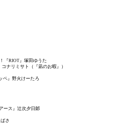
！『RIOT』塚田ゆうた
！コナリミサト（『凪のお暇』）
ッペ』野火けーたろ
ルアース』辻次夕日郞
たばさ