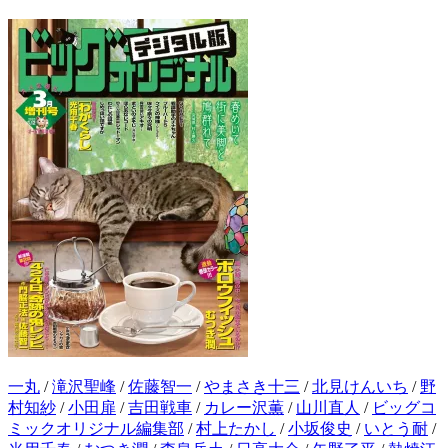
一丸
/
滝沢聖峰
/
佐藤智一
/
やまさき十三
/
北見けんいち
/
野
村知紗
/
小田扉
/
吉田戦車
/
カレー沢薫
/
山川直人
/
ビッグコ
ミックオリジナル編集部
/
村上たかし
/
小坂俊史
/
いとう耐
/