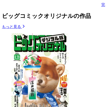
完
ビッグコミックオリジナルの作品
もっと見る