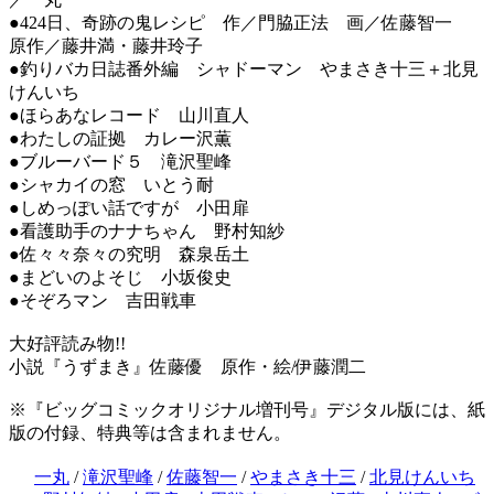
●424日、奇跡の鬼レシピ 作／門脇正法 画／佐藤智一
原作／藤井満・藤井玲子
●釣りバカ日誌番外編 シャドーマン やまさき十三＋北見
けんいち
●ほらあなレコード 山川直人
●わたしの証拠 カレー沢薫
●ブルーバード５ 滝沢聖峰
●シャカイの窓 いとう耐
●しめっぽい話ですが 小田扉
●看護助手のナナちゃん 野村知紗
●佐々々奈々の究明 森泉岳土
●まどいのよそじ 小坂俊史
●そぞろマン 吉田戦車
大好評読み物!!
小説『うずまき』佐藤優 原作・絵/伊藤潤二
※『ビッグコミックオリジナル増刊号』デジタル版には、紙
版の付録、特典等は含まれません。
一丸
/
滝沢聖峰
/
佐藤智一
/
やまさき十三
/
北見けんいち