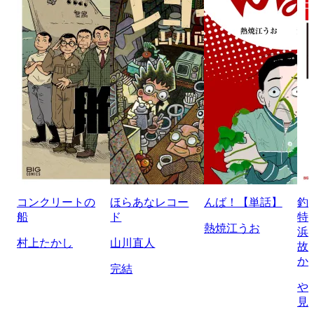
コンクリートの
ほらあなレコー
んば！【単話】
釣
船
ド
特
熱焼江うお
浜
村上たかし
山川直人
故
か
完結
や
見