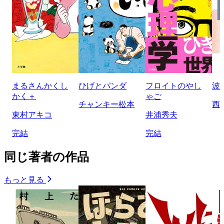
まるさんかくし
ひげとパンダ
フロイトのやし
波
かく＋
ゃご
チャンキー松本
西
東村アキコ
井浦秀夫
完結
完結
同じ著者の作品
もっと見る