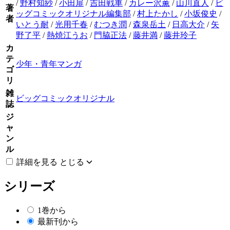
/
野村知紗
/
小田扉
/
吉田戦車
/
カレー沢薫
/
山川直人
/
ビ
著
ッグコミックオリジナル編集部
/
村上たかし
/
小坂俊史
/
者
いとう耐
/
光用千春
/
むつき潤
/
森泉岳土
/
日高大介
/
矢
野了平
/
熱焼江うお
/
門脇正法
/
藤井満
/
藤井玲子
カ
テ
少年・青年マンガ
ゴ
リ
雑
ビッグコミックオリジナル
誌
ジ
ャ
ン
ル
詳細を見る
とじる
シリーズ
1巻から
最新刊から