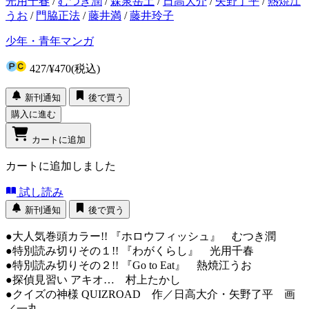
光用千春
/
むつき潤
/
森泉岳土
/
日高大介
/
矢野了平
/
熱焼江
うお
/
門脇正法
/
藤井満
/
藤井玲子
少年・青年マンガ
427
/
¥470
(税込)
新刊通知
後で買う
購入に進む
カートに追加
カートに追加しました
試し読み
新刊通知
後で買う
●大人気巻頭カラー!! 『ホロウフィッシュ』 むつき潤
●特別読み切りその１!! 『わがくらし』 光用千春
●特別読み切りその２!! 『Go to Eat』 熱焼江うお
●探偵見習い アキオ… 村上たかし
●クイズの神様 QUIZROAD 作／日高大介・矢野了平 画
／一丸