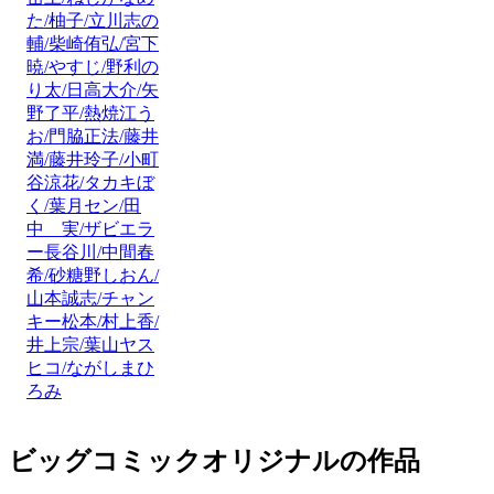
た/柚子/立川志の
輔/柴崎侑弘/宮下
暁/やすじ/野利の
り太/日高大介/矢
野了平/熱焼江う
お/門脇正法/藤井
満/藤井玲子/小町
谷涼花/タカキぼ
く/葉月セン/田
中 実/ザビエラ
ー長谷川/中間春
希/砂糖野しおん/
山本誠志/チャン
キー松本/村上香/
井上宗/葉山ヤス
ヒコ/ながしまひ
ろみ
ビッグコミックオリジナルの作品