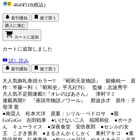
464
/
¥510
(税込)
新刊通知
後で買う
購入に進む
カートに追加
カートに追加しました
試し読み
新刊通知
後で買う
大人気御礼巻頭カラー!! 『昭和天皇物語』 能條純一 原
作：半藤一利（『昭和史』平凡社刊） 監修：志波秀宇
大人気不定期連載!!『オレのばあさん』 津村マミ
連載再開!! 『座頭市物語ノワール』 那波歩才 原作：子
母澤 寛
●南蛮人 松本大洋 原案：シリル・ペドロサ ●親
GoGoGo 吉田戦車 ●いけない二人 稲岡和佐 ●ポーさ
ん キューライス ●深夜食堂 安倍夜郎 ●セシルの女
王 こざき亜衣 ●まるさんかくしかく 東村アキコ ●黄
昏流星群 弘兼憲史 ●釣りバカ日誌 やまさき十三＋北見