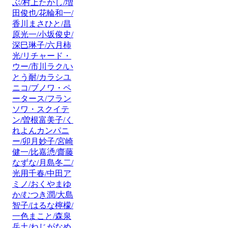
ぶ/村上たかし/増
田俊也/花輪和一/
香川まさひと/昌
原光一/小坂俊史/
深巳琳子/六月柿
光/リチャード・
ウー/市川ラク/い
とう耐/カラシユ
ニコ/ブノワ・ペ
ータース/フラン
ソワ・スクイテ
ン/曽根富美子/く
れよんカンパニ
ー/卯月妙子/宮崎
健一/比嘉慂/齋藤
なずな/月島冬二/
光用千春/中田ア
ミノ/おくやまゆ
か/むつき潤/大島
智子/はるな檸檬/
一色まこと/森泉
岳土/ねじがなめ