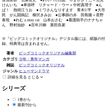
けんいち ●卑弥呼 リチャード・ウー＋中村真理子 ●ん
ば！ 熱焼江うお ●ミワさんなりすます 青木U平 ●大市
民 がん闘病記 柳沢きみお ●公事師の弁 田島隆＋星野
泰視 ●れむ a stray cat 山本おさむ ●看護助手のナナちゃ
ん 野村知紗 ●百年川柳 業田良家
※『ビッグコミックオリジナル』デジタル版には、紙版の付
録、特典等は含まれません。
著者
ビッグコミックオリジナル編集部
カテゴリ
少年・青年マンガ
雑誌
ビッグコミックオリジナル
ジャンル
ヒューマンドラマ
詳細を見る
とじる
シリーズ
1巻から
最新刊から