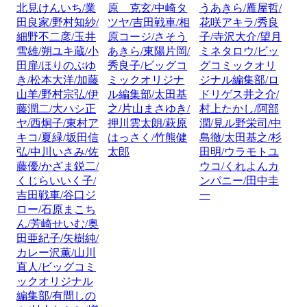
北見けんいち/業
原 克玄/中崎タ
うあきら/雁屋哲/
田良家/野村知紗/
ツヤ/吉田戦車/相
花咲アキラ/秀良
細野不二彦/玉井
原コージ/さそう
子/寺沢大介/望月
雪雄/朔ユキ蔵/小
あきら/東陽片岡/
ミネタロウ/ビッ
田扉/ほりのぶゆ
秀良子/ビッグコ
グコミックオリ
き/松本大洋/加藤
ミックオリジナ
ジナル編集部/ロ
山羊/野村宗弘/伊
ル編集部/太田基
ドリゲス井之介/
藤潤二/大ハシ正
之/片山まさゆき/
村上たかし/阿部
ヤ/西炯子/東村ア
押川雲太朗/萩原
潤/見ル野栄司/中
キコ/夏緑/坂田信
はっさく/竹熊健
島徹/太田基之/杉
弘/中川いさみ/佐
太郎
田明/ウラモトユ
藤優/かざま鋭二/
ウコ/くれよんカ
くじらいいく子/
ンパニー/田中圭
吉田戦車/谷口ジ
一
ロー/石原まこち
ん/芳崎せいむ/奥
田亜紀子/矢樹純/
カレー沢薫/山川
直人/ビッグコミ
ックオリジナル
編集部/有間しの