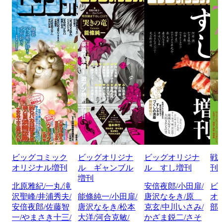
ビッグコミック
ビッグオリジナ
ビッグオリジナ
戦
オリジナル増刊
ル ギャンブル
ル すし増刊
刊
増刊
北原雅紀/一丸/滝
安倍夜郎/小田扉/
ビ
沢聖峰/井浦秀夫/
能條純一/小田扉/
唐沢なをき/原
オ
安倍夜郎/佐藤智
唐沢なをき/松本
克玄/中川いさみ/
部
一/やまさき十三/
大洋/河合克敏/
かざま鋭二/さそ