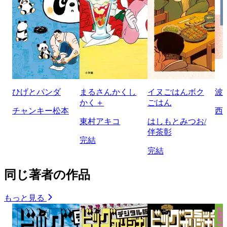
ひげとパンダ
まるさんかくし
イヌごはんボク
波
かく＋
ごはん
チャンキー松本
西
東村アキコ
はしもとみつお/
伴茶彰
完結
完結
同じ著者の作品
もっと見る