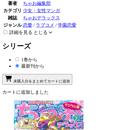
著者
ちゃお編集部
カテゴリ
少女・女性マンガ
雑誌
ちゃおデラックス
ジャンル
恋愛
/
ラブコメ
/
学園恋愛
詳細を見る
とじる
シリーズ
1巻から
最新刊から
未購入分をまとめてカートに追加
カートに追加しました