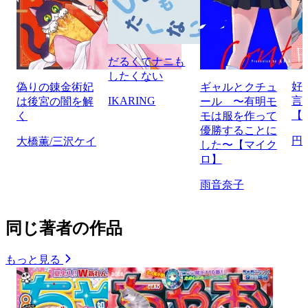
だるくてナニも
したくない
好
偽りの錬金術妃
ギャルとクチュ
IKARING
言
は後宮の闇を解
ール 〜有明モ
【
く
モは服を作って
優勝することに
円
大橋薫/三沢ケイ
した〜【マイク
ロ】
雨音奈子
同じ著者の作品
もっと見る