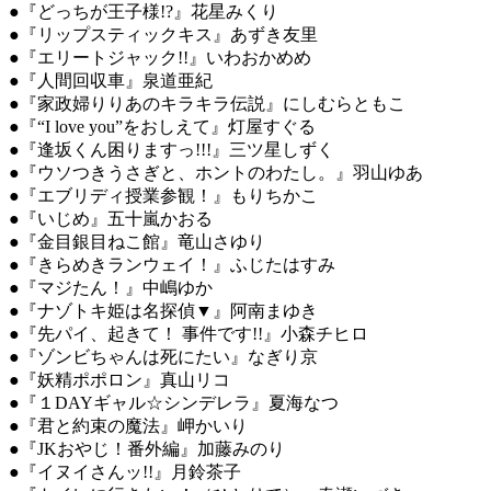
●『どっちが王子様!?』花星みくり
●『リップスティックキス』あずき友里
●『エリートジャック!!』いわおかめめ
●『人間回収車』泉道亜紀
●『家政婦りりあのキラキラ伝説』にしむらともこ
●『“I love you”をおしえて』灯屋すぐる
●『逢坂くん困りますっ!!!』三ツ星しずく
●『ウソつきうさぎと、ホントのわたし。』羽山ゆあ
●『エブリディ授業参観！』もりちかこ
●『いじめ』五十嵐かおる
●『金目銀目ねこ館』竜山さゆり
●『きらめきランウェイ！』ふじたはすみ
●『マジたん！』中嶋ゆか
●『ナゾトキ姫は名探偵▼』阿南まゆき
●『先パイ、起きて！ 事件です!!』小森チヒロ
●『ゾンビちゃんは死にたい』なぎり京
●『妖精ポポロン』真山リコ
●『１DAYギャル☆シンデレラ』夏海なつ
●『君と約束の魔法』岬かいり
●『JKおやじ！番外編』加藤みのり
●『イヌイさんッ!!』月鈴茶子