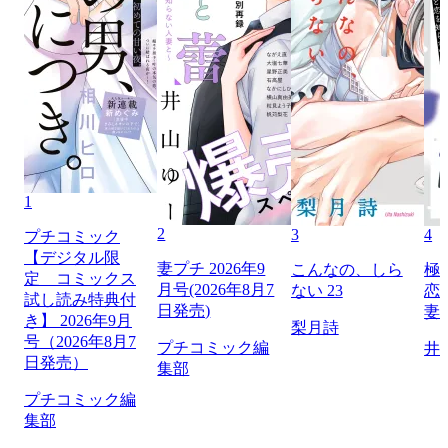
1
2
3
4
プチコミック
【デジタル限
妻プチ 2026年9
こんなの、しら
極
定 コミックス
月号(2026年8月7
ない 23
恋
試し読み特典付
日発売)
妻
き】 2026年9月
梨月詩
号（2026年8月7
プチコミック編
井
日発売）
集部
プチコミック編
集部