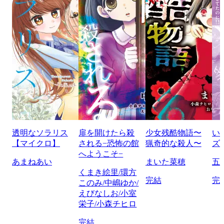
透明なソラリス
扉を開けたら殺
少女残酷物語〜
い
【マイクロ】
される−恐怖の館
猟奇的な殺人〜
ズ
へようこそ−
あまねあい
まいた菜穂
五
くまき絵里/環方
完結
完
このみ/中嶋ゆか/
えびなしお/小室
栄子/小森チヒロ
完結