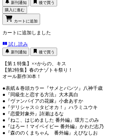
新刊通知
後で買う
購入に進む
カートに追加
カートに追加しました
試し読み
新刊通知
後で買う
【第１特集】××からの、キス
【第2特集】春のナゾトキ祭り！
オール新作30本！
●表紙＆巻頭カラー『サメとパンツ』八神千歳
●『同級生と恋する方法』大木真白
●『ヴァンパイアの花嫁』小倉あすか
●『デリシャス☆タピオカ！』ハラミユウキ
●『恋愛対象外』詩瀬はるな
●『ねこ、はじめました 番外編』環方このみ
●『はろー！マイベイビー 番外編』かわだ志乃
●『森ののくまちゃん 番外編』えびなしお