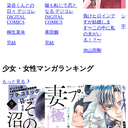
染谷くんとの
嘘も転じて恋と
日々 デジコレ
なる デジコレ
負けヒロインで
シ
DIGITAL
DIGITAL
すが結婚しま
COMICS
COMICS
宇
す〜この中に私
桐生菜央
寒田鰤
の夫がい
る！？〜
完結
完結
池山田剛
少女・女性マンガランキング
もっと見る