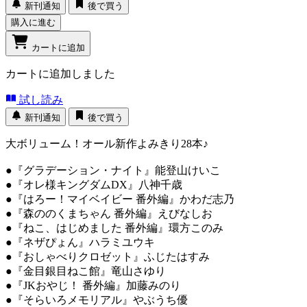
新刊通知
後で買う
購入に進む
カートに追加
カートに追加しました
試し読み
新刊通知
後で買う
大ボリューム！オール新作よみきり28本♪
●『グラデーション・ナイト』能登山けいこ
●『オレ様キングダムDX』八神千歳
●『はろー！マイベイビー 番外編』かわだ志乃
●『森ののくまちゃん 番外編』えびなしお
●『ねこ、はじめました 番外編』環方このみ
●『ネザぴょん』ハラミユウキ
●『おしゃべりクロゼット』ふじたはすみ
●『金目銀目ねこ館』竜山さゆり
●『JKおやじ！ 番外編』加藤みのり
●『そらいろメモリアル』やぶうち優