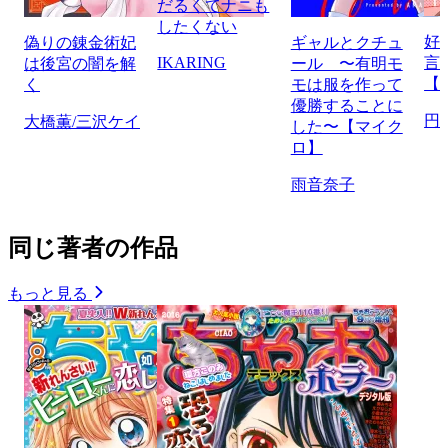
だるくてナニも
したくない
好
偽りの錬金術妃
ギャルとクチュ
IKARING
言
は後宮の闇を解
ール 〜有明モ
【
く
モは服を作って
優勝することに
円
大橋薫/三沢ケイ
した〜【マイク
ロ】
雨音奈子
同じ著者の作品
もっと見る