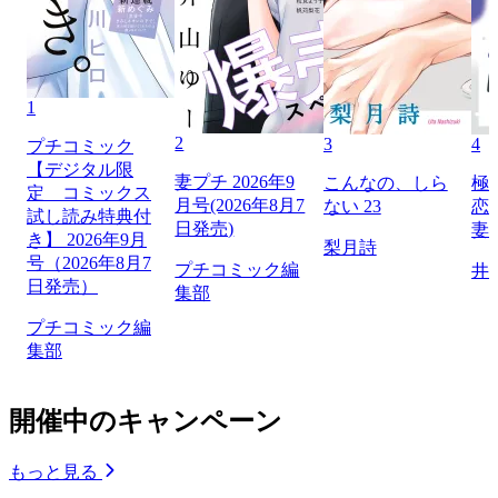
1
2
3
4
プチコミック
【デジタル限
妻プチ 2026年9
こんなの、しら
極
定 コミックス
月号(2026年8月7
ない 23
恋
試し読み特典付
日発売)
妻
き】 2026年9月
梨月詩
号（2026年8月7
プチコミック編
井
日発売）
集部
プチコミック編
集部
開催中のキャンペーン
もっと見る