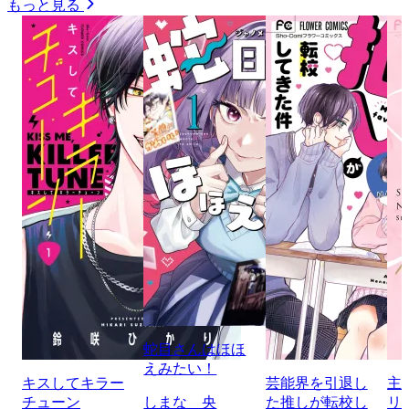
もっと見る
蛇目さんはほほ
えみたい！
キスしてキラー
芸能界を引退し
主
チューン
しまな 央
た推しが転校し
リ