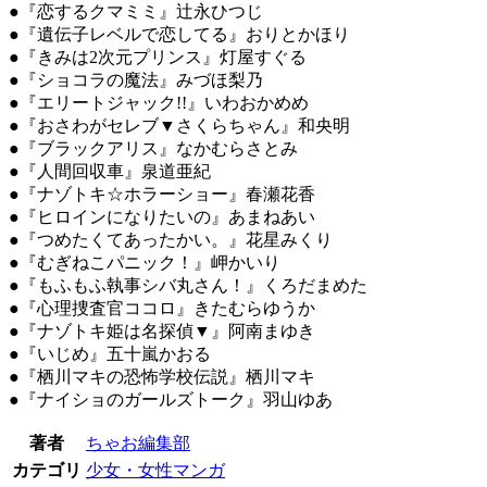
●『恋するクマミミ』辻永ひつじ
●『遺伝子レベルで恋してる』おりとかほり
●『きみは2次元プリンス』灯屋すぐる
●『ショコラの魔法』みづほ梨乃
●『エリートジャック!!』いわおかめめ
●『おさわがセレブ▼さくらちゃん』和央明
●『ブラックアリス』なかむらさとみ
●『人間回収車』泉道亜紀
●『ナゾトキ☆ホラーショー』春瀬花香
●『ヒロインになりたいの』あまねあい
●『つめたくてあったかい。』花星みくり
●『むぎねこパニック！』岬かいり
●『もふもふ執事シバ丸さん！』くろだまめた
●『心理捜査官ココロ』きたむらゆうか
●『ナゾトキ姫は名探偵▼』阿南まゆき
●『いじめ』五十嵐かおる
●『栖川マキの恐怖学校伝説』栖川マキ
●『ナイショのガールズトーク』羽山ゆあ
著者
ちゃお編集部
カテゴリ
少女・女性マンガ