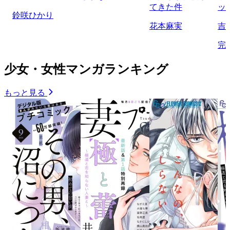
てきた件
ッ
鈴咲ひかり
花本麻実
吉
完
少女・女性マンガランキング
もっと見る