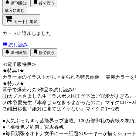
新刊通知
後で買う
購入に進む
カートに追加
カートに追加しました
試し読み
新刊通知
後で買う
≪電子版特典≫
★特典1★
カラー扉のイラストが丸々見られる特典画像！ 美麗カラー
★特典2★
電子で爆売れの3作品を試し読み!!
(1)大ノ木さよし先生『ラスボス国王陛下はご寵愛がすぎる
(2)水谷愛先生『本命じゃなきゃよかったのに』マイクロ1〜
(3)桃田紗世『絶対に見てはイケない』マイクロ1〜2巻
●人気ぶっちぎり芸能界ラブ連載、100万部御礼の表紙＆巻
●『薔薇色ノ約束』宮坂香帆
●毎日頑張るオトナ女子にーー話題のルーキーが描くショー