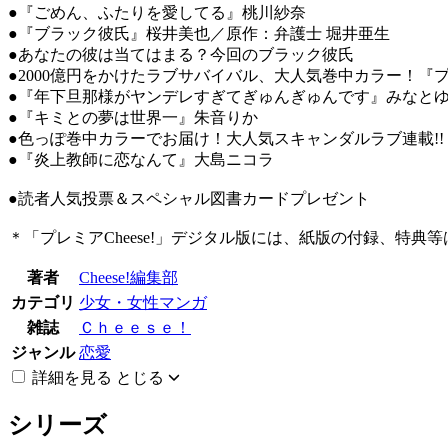
●『ごめん、ふたりを愛してる』桃川紗奈
●『ブラック彼氏』桜井美也／原作：弁護士 堀井亜生
●あなたの彼は当てはまる？今回のブラック彼氏
●2000億円をかけたラブサバイバル、大人気巻中カラー！
●『年下旦那様がヤンデレすぎてぎゅんぎゅんです』みな
●『キミとの夢は世界一』朱音りか
●色っぽ巻中カラーでお届け！大人気スキャンダルラブ連載
●『炎上教師に恋なんて』大島ニコラ
●読者人気投票＆スペシャル図書カードプレゼント
＊「プレミアCheese!」デジタル版には、紙版の付録、特典
著者
Cheese!編集部
カテゴリ
少女・女性マンガ
雑誌
Ｃｈｅｅｓｅ！
ジャンル
恋愛
詳細を見る
とじる
シリーズ