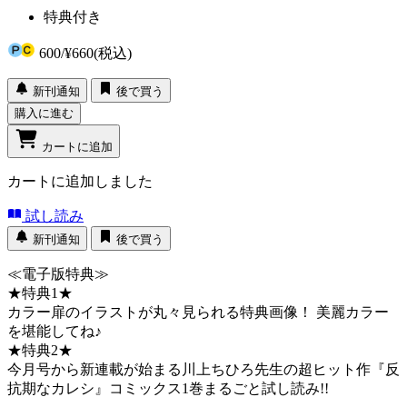
特典付き
600
/
¥660
(税込)
新刊通知
後で買う
購入に進む
カートに追加
カートに追加しました
試し読み
新刊通知
後で買う
≪電子版特典≫
★特典1★
カラー扉のイラストが丸々見られる特典画像！ 美麗カラー
を堪能してね♪
★特典2★
今月号から新連載が始まる川上ちひろ先生の超ヒット作『反
抗期なカレシ』コミックス1巻まるごと試し読み!!