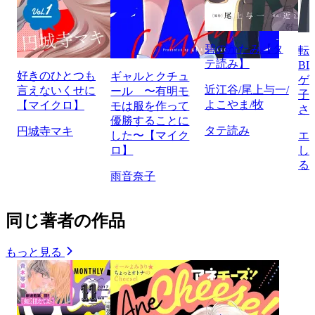
碧のかたみ【タ
転
テ読み】
B
好きのひとつも
ギャルとクチュ
ゲ
近江谷/尾上与一/
言えないくせに
ール 〜有明モ
子
よこやま/牧
【マイクロ】
モは服を作って
さ
優勝することに
タテ読み
円城寺マキ
した〜【マイク
エ
ロ】
し
る
雨音奈子
同じ著者の作品
もっと見る