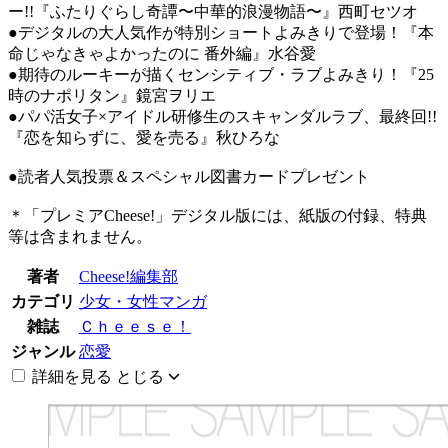
ー!!『ふたりぐらし奇譚〜中華的浪漫物語〜』西町セツオ
●デジタルの大人気作が特別ショートよみきりで登場！『本
命じゃなきゃよかったのに 番外編』水谷愛
●期待のルーキーが描くセンシティブ・ラブよみきり！『25
時のナポリタン』鏡宮ヲリエ
●パパ活女子×アイドル研修生のスキャンダルラブ、最終回!!
『恋を知らずに、愛を売る』秋ひろな
●読者人気投票＆スペシャル図書カードプレゼント
＊「プレミアCheese!」デジタル版には、紙版の付録、特典
等は含まれません。
著者
Cheese!編集部
カテゴリ
少女・女性マンガ
雑誌
Ｃｈｅｅｓｅ！
ジャンル
恋愛
詳細を見る
とじる