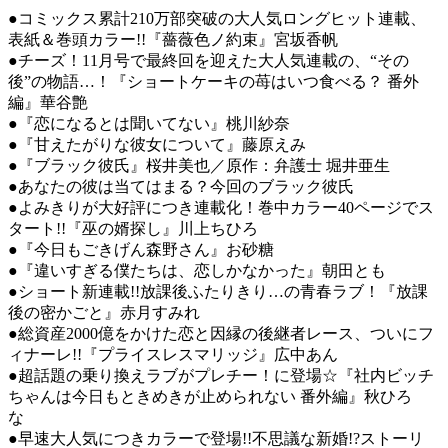
●コミックス累計210万部突破の大人気ロングヒット連載、
表紙＆巻頭カラー!!『薔薇色ノ約束』宮坂香帆
●チーズ！11月号で最終回を迎えた大人気連載の、“その
後”の物語…！『ショートケーキの苺はいつ食べる？ 番外
編』華谷艶
●『恋になるとは聞いてない』桃川紗奈
●『甘えたがりな彼女について』藤原えみ
●『ブラック彼氏』桜井美也／原作：弁護士 堀井亜生
●あなたの彼は当てはまる？今回のブラック彼氏
●よみきりが大好評につき連載化！巻中カラー40ページでス
タート!!『巫の婿探し』川上ちひろ
●『今日もごきげん森野さん』お砂糖
●『違いすぎる僕たちは、恋しかなかった』朝田とも
●ショート新連載!!放課後ふたりきり…の青春ラブ！『放課
後の密かごと』赤月すみれ
●総資産2000億をかけた恋と因縁の後継者レース、ついにフ
ィナーレ!!『プライスレスマリッジ』広中あん
●超話題の乗り換えラブがプレチー！に登場☆『社内ビッチ
ちゃんは今日もときめきが止められない 番外編』秋ひろ
な
●早速大人気につきカラーで登場!!不思議な新婚!?ストーリ