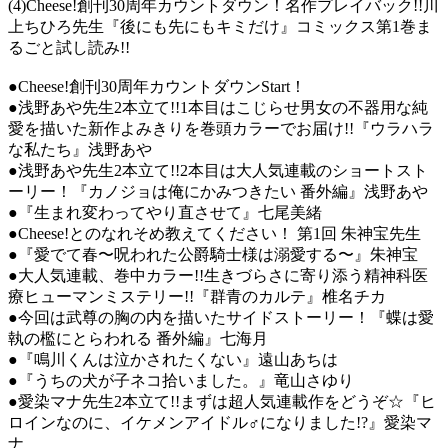
(4)Cheese!創刊30周年カウントダウン！名作プレイバック!!川
上ちひろ先生『後にも先にもキミだけ』コミックス第1巻ま
るごと試し読み!!
●Cheese!創刊30周年カウントダウンStart！
●浅野あや先生2本立て!!1本目はこじらせ男女の不器用な純
愛を描いた新作よみきりを巻頭カラーでお届け!!『ウラハラ
な私たち』浅野あや
●浅野あや先生2本立て!!2本目は大人気連載のショートスト
ーリー！『カノジョは俺にかみつきたい 番外編』浅野あや
●『生まれ変わってやり直させて』七尾美緒
●Cheese!とのなれそめ教えてください！ 第1回 朱神宝先生
●『愛でて春〜呪われた公爵騎士様は溺愛する〜』朱神宝
●大人気連載、巻中カラー!!生きづらさに寄り添う精神科医
療ヒューマンミステリー!!『群青のカルテ』椎名チカ
●今回は武尊の胸の内を描いたサイドストーリー！『蝶は愛
執の檻にとらわれる 番外編』七海月
●『鳴川くんは泣かされたくない』遠山あちは
●『うちの犬が子ネコ拾いました。』竜山さゆり
●愛染マナ先生2本立て!!まずは超人気連載作をどうぞ☆『ヒ
ロインなのに、イケメンアイドル♂になりました!?』愛染マ
ナ