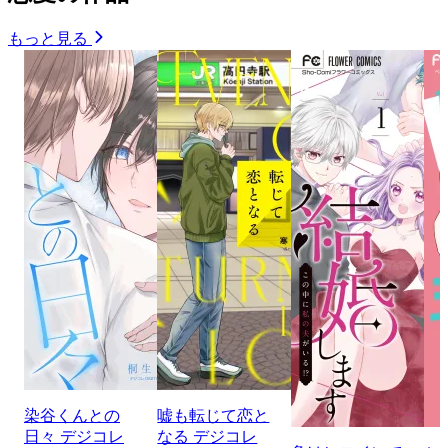
もっと見る
染谷くんとの
嘘も転じて恋と
日々 デジコレ
なる デジコレ