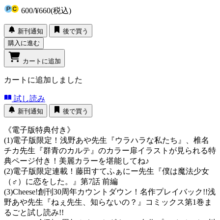
600
/
¥660
(税込)
新刊通知
後で買う
購入に進む
カートに追加
カートに追加しました
試し読み
新刊通知
後で買う
《電子版特典付き》
(1)電子版限定！浅野あや先生『ウラハラな私たち』、椎名
チカ先生『群青のカルテ』のカラー扉イラストが見られる特
典ページ付き！美麗カラーを堪能してね♪
(2)電子版限定連載！藤田すてふぁにー先生『僕は魔法少女
（♂）に恋をした。』第7話 前編
(3)Cheese!創刊30周年カウントダウン！名作プレイバック!!浅
野あや先生『ねぇ先生、知らないの？』コミックス第1巻ま
るごと試し読み!!