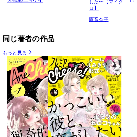
大橋薫/三沢ケイ
した〜【マイク
ロ】
雨音奈子
同じ著者の作品
もっと見る