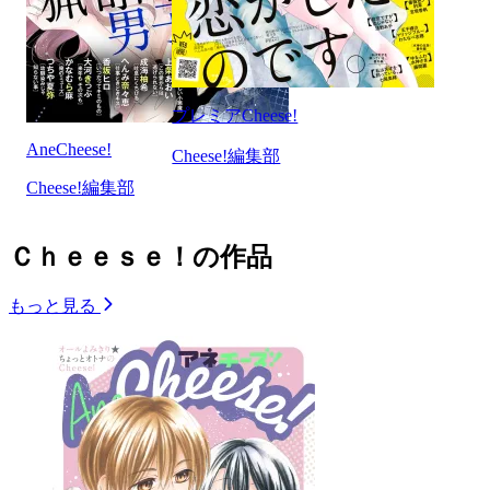
プレミアCheese!
AneCheese!
Cheese!編集部
Cheese!編集部
Ｃｈｅｅｓｅ！の作品
もっと見る