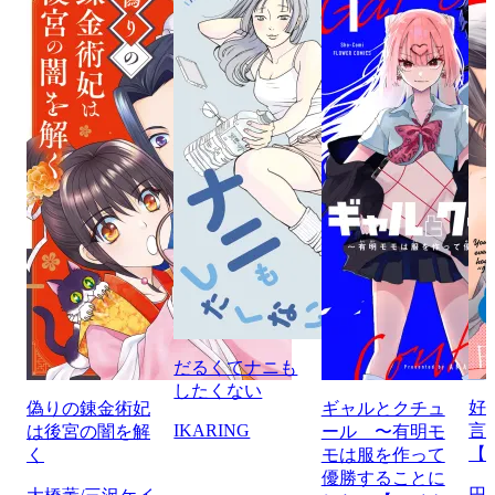
だるくてナニも
したくない
好
偽りの錬金術妃
ギャルとクチュ
IKARING
言
は後宮の闇を解
ール 〜有明モ
【
く
モは服を作って
優勝することに
円