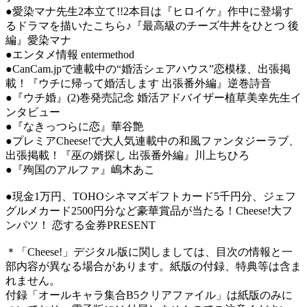
●愛染マナ先生2本立て!!2本目は『ヒロイケ』作中に登場す
るドラマを描いたこちら♪『最高級のチーズ牛丼をひとつ 後
編』愛染マナ
●エンタメ情報 entermethod
●CanCam.jpで連載中の“婚活シェアハウス”恋模様、出張掲
載！『ウチに帰って婚活します 出張番外編』逆巻詩音
●『ウチ婚』(2)巻発売記念 婚活アドバイザー植草美幸先生イ
ンタビュー
●『なきっつらに恋』華谷艶
●プレミアCheese!で大人気連載中の和風ファンタジーラブ、
出張掲載！『巫の婿探し 出張番外編』川上ちひろ
●『殉国のアルファ』嶋木あこ
●現金1万円、TOHOシネマズギフトカード5千円分、ジェフ
グルメカード2500円分など豪華賞品が当たる！Cheese!大フ
ンパツ！ 恋する金券PRESENT
＊「Cheese!」デジタル版に関しましては、目次の情報と一
部内容が異なる場合があります。紙版の付録、特典等は含ま
れません。
付録「オールキャラ集合B5クリアファイル」は紙版のみに