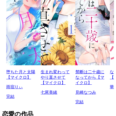
堕ちた月と太陽
生まれ変わって
禁断は二十歳に
な
【マイクロ】
やり直させて
なってから【マ
【
【マイクロ】
イクロ】
雨宿りぃ
華
七尾美緒
見崎なつみ
完結
完結
恋愛の作品