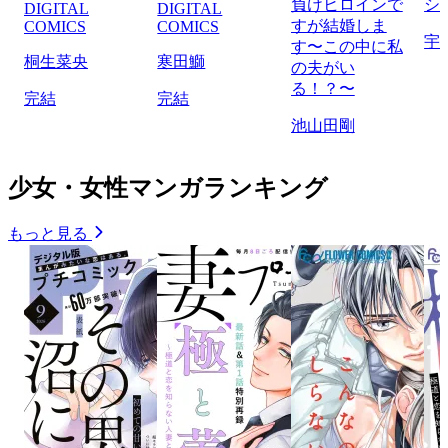
負けヒロインで
シ
DIGITAL
DIGITAL
すが結婚しま
COMICS
COMICS
宇
す〜この中に私
桐生菜央
寒田鰤
の夫がい
る！？〜
完結
完結
池山田剛
少女・女性マンガランキング
もっと見る