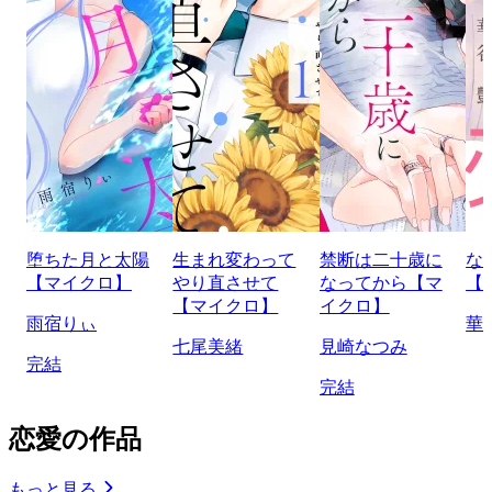
堕ちた月と太陽
生まれ変わって
禁断は二十歳に
な
【マイクロ】
やり直させて
なってから【マ
【
【マイクロ】
イクロ】
雨宿りぃ
華
七尾美緒
見崎なつみ
完結
完結
恋愛の作品
もっと見る