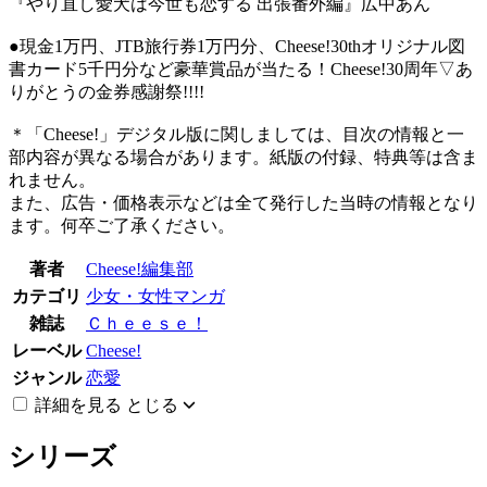
『やり直し愛犬は今世も恋する 出張番外編』広中あん
●現金1万円、JTB旅行券1万円分、Cheese!30thオリジナル図
書カード5千円分など豪華賞品が当たる！Cheese!30周年▽あ
りがとうの金券感謝祭!!!!
＊「Cheese!」デジタル版に関しましては、目次の情報と一
部内容が異なる場合があります。紙版の付録、特典等は含ま
れません。
また、広告・価格表示などは全て発行した当時の情報となり
ます。何卒ご了承ください。
著者
Cheese!編集部
カテゴリ
少女・女性マンガ
雑誌
Ｃｈｅｅｓｅ！
レーベル
Cheese!
ジャンル
恋愛
詳細を見る
とじる
シリーズ