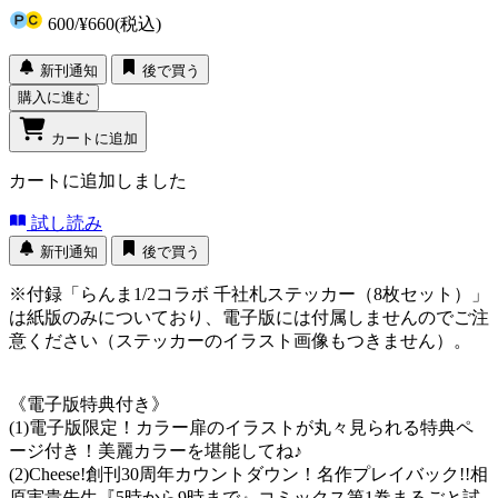
600
/
¥660
(税込)
新刊通知
後で買う
購入に進む
カートに追加
カートに追加しました
試し読み
新刊通知
後で買う
※付録「らんま1/2コラボ 千社札ステッカー（8枚セット）」
は紙版のみについており、電子版には付属しませんのでご注
意ください（ステッカーのイラスト画像もつきません）。
《電子版特典付き》
(1)電子版限定！カラー扉のイラストが丸々見られる特典ペ
ージ付き！美麗カラーを堪能してね♪
(2)Cheese!創刊30周年カウントダウン！名作プレイバック!!相
原実貴先生『5時から9時まで』コミックス第1巻まるごと試