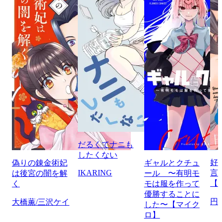
だるくてナニも
したくない
好
偽りの錬金術妃
ギャルとクチュ
IKARING
言
は後宮の闇を解
ール 〜有明モ
【
く
モは服を作って
優勝することに
円
大橋薫/三沢ケイ
した〜【マイク
ロ】