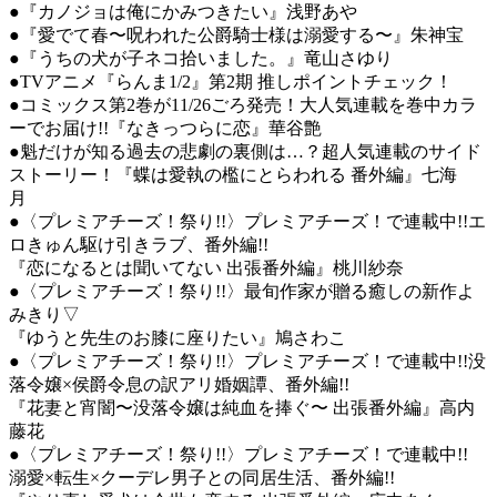
●『カノジョは俺にかみつきたい』浅野あや
●『愛でて春〜呪われた公爵騎士様は溺愛する〜』朱神宝
●『うちの犬が子ネコ拾いました。』竜山さゆり
●TVアニメ『らんま1/2』第2期 推しポイントチェック！
●コミックス第2巻が11/26ごろ発売！大人気連載を巻中カラ
ーでお届け!!『なきっつらに恋』華谷艶
●魁だけが知る過去の悲劇の裏側は…？超人気連載のサイド
ストーリー！『蝶は愛執の檻にとらわれる 番外編』七海
月
●〈プレミアチーズ！祭り!!〉プレミアチーズ！で連載中!!エ
ロきゅん駆け引きラブ、番外編!!
『恋になるとは聞いてない 出張番外編』桃川紗奈
●〈プレミアチーズ！祭り!!〉最旬作家が贈る癒しの新作よ
みきり▽
『ゆうと先生のお膝に座りたい』鳩さわこ
●〈プレミアチーズ！祭り!!〉プレミアチーズ！で連載中!!没
落令嬢×侯爵令息の訳アリ婚姻譚、番外編!!
『花妻と宵闇〜没落令嬢は純血を捧ぐ〜 出張番外編』高内
藤花
●〈プレミアチーズ！祭り!!〉プレミアチーズ！で連載中!!
溺愛×転生×クーデレ男子との同居生活、番外編!!