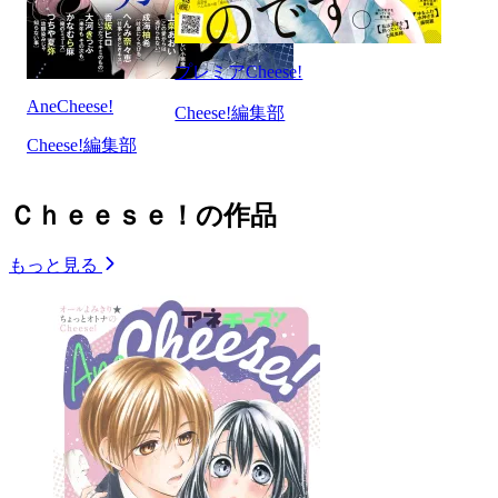
プレミアCheese!
AneCheese!
Cheese!編集部
Cheese!編集部
Ｃｈｅｅｓｅ！の作品
もっと見る