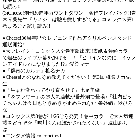
し読み!!
(3)Cheese!創刊30周年カウントダウン！名作プレイバック!!青
木琴美先生『カノジョは嘘を愛しすぎてる』コミックス第1
巻まるごと試し読み!!
●Cheese!30周年記念 レジェンド作品アクリルペンスタンド
通販開始!!
●大ブレイク！コミックス全巻重版出来!!表紙＆巻頭カラー
で熱狂のライブが幕をあける…！『ヒロインなのに、イケメ
ンアイドル♂になりました!?』愛染マナ
●『群青のカルテ』椎名チカ
●Cheese!とのなれそめ教えてください！ 第3回 椎名チカ先
生
●『生まれ変わってやり直させて』七尾美緒
●「＆フラワー」の超人気連載が番外編で登場♪『社内ビッ
チちゃんは今日もときめきが止められない 番外編』秋ひろ
な
●コミックス第8巻が11/26ごろ発売！巻中カラーで大人気連
載をどうぞ☆『鳴川くんは泣かされたくない 』遠山あち
は
●エンタメ情報 entermethod