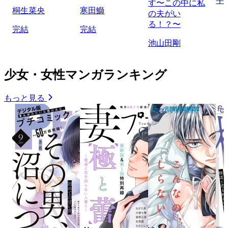
宇
す〜この中に私
桐生菜央
寒田鰤
の夫がい
る！？〜
完結
完結
池山田剛
少女・女性マンガランキング
もっと見る