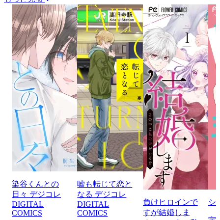
染谷くんとの
嘘も転じて恋と
日々 デジコレ
なる デジコレ
負けヒロインで
シ
DIGITAL
DIGITAL
すが結婚しま
COMICS
COMICS