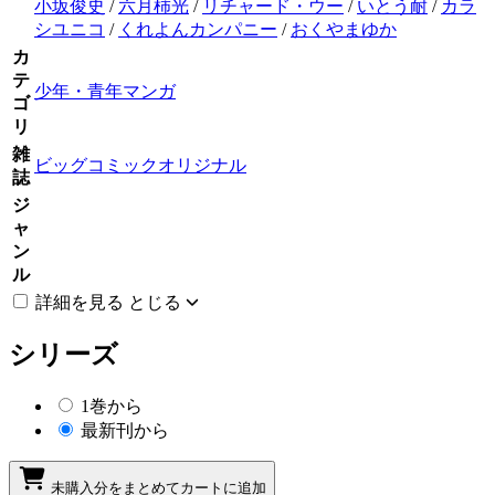
小坂俊史
/
六月柿光
/
リチャード・ウー
/
いとう耐
/
カラ
シユニコ
/
くれよんカンパニー
/
おくやまゆか
カ
テ
少年・青年マンガ
ゴ
リ
雑
ビッグコミックオリジナル
誌
ジ
ャ
ン
ル
詳細を見る
とじる
シリーズ
1巻から
最新刊から
未購入分をまとめてカートに追加