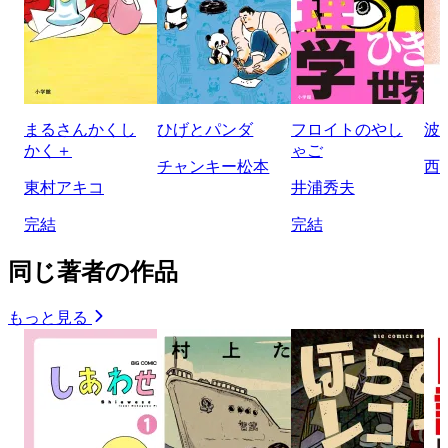
まるさんかくし
ひげとパンダ
フロイトのやし
波
かく＋
ゃご
チャンキー松本
西
東村アキコ
井浦秀夫
完結
完結
同じ著者の作品
もっと見る