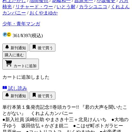
村上たかし
/
増田俊也
/
花輪和一
/
昌原光一
/
小坂俊史
/
六月
柿光
/
リチャード・ウー
/
いとう耐
/
カラシユニコ
/
くれよん
カンパニー
/
おくやまゆか
少年・青年マンガ
361
/
¥397
(税込)
新刊通知
後で買う
購入に進む
カートに追加
カートに追加しました
試し読み
新刊通知
後で買う
単行本第１集発売記念!!巻頭カラー!! 『君の大声を聞いたこ
とがない』 くれよんカンパニー
●新入社員 浜崎伝助 やまさき十三＋北見けんいち ●大地の
子ゆう 坂田信弘＋かざま鋭二 ●こはぜ町ポトガラヒー
昌原光一 ●コットリコトコ おくやまゆか ●七帝柔道