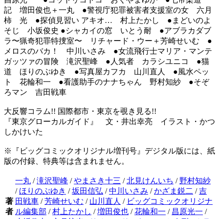
記 増田俊也＋一丸 ●警視庁犯罪被害者支援室の女 六月
柿 光 ●探偵見習い アキオ… 村上たかし ●まどいのよ
そじ 小坂俊史 ●シャカイの窓 いとう耐 ●アブラカダブ
ラ〜猟奇犯罪特捜室〜 リチャード・ウー＋芳崎せいむ ●
メロスのバカ！ 中川いさみ ●女流飛行士マリア・マンテ
ガッツァの冒険 滝沢聖峰 ●人気者 カラシユニコ ●猫
道 ほりのぶゆき ●写真屋カフカ 山川直人 ●風水ペッ
ト 花輪和一 ●看護助手のナナちゃん 野村知紗 ●そぞ
ろマン 吉田戦車
大反響コラム!! 国際都市・東京を覗き見る!!
『東京グローカルガイド』 文・井出幸亮 イラスト・かつ
しかけいた
※『ビッグコミックオリジナル増刊号』デジタル版には、紙
版の付録、特典等は含まれません。
一丸
/
滝沢聖峰
/
やまさき十三
/
北見けんいち
/
野村知紗
/
ほりのぶゆき
/
坂田信弘
/
中川いさみ
/
かざま鋭二
/
吉
著
田戦車
/
芳崎せいむ
/
山川直人
/
ビッグコミックオリジナ
者
ル編集部
/
村上たかし
/
増田俊也
/
花輪和一
/
昌原光一
/