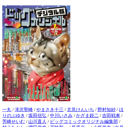
一丸
/
滝沢聖峰
/
やまさき十三
/
北見けんいち
/
野村知紗
/
ほ
りのぶゆき
/
坂田信弘
/
中川いさみ
/
かざま鋭二
/
吉田戦車
/
芳崎せいむ
/
山川直人
/
ビッグコミックオリジナル編集部
/