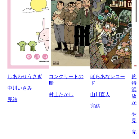
しあわせうさぎ
コンクリートの
ほらあなレコー
釣
船
ド
特
中川いさみ
浜
村上たかし
山川直人
故
完結
か
完結
や
見
完