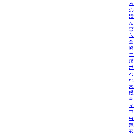
る
の
清
ん
恵
ら
倉
崎
エ
漠
ポ
れ
れ
木
磯
竜
ヌ
中
虫
鉄
衣/