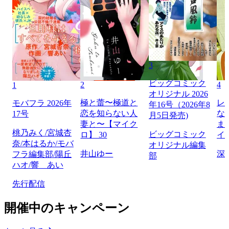
3
ビッグコミック
2
4
1
オリジナル 2026
極と蕾〜極道と
レ
モバフラ 2026年
年16号（2026年8
恋を知らない人
な
17号
月5日発売)
妻と〜【マイク
ま
桃乃みく/宮城杏
ビッグコミック
ロ】 30
イ
奈/本はるか/モバ
オリジナル編集
井山ゆー
深
フラ編集部/陽丘
部
ハオ/響 あい
先行配信
開催中のキャンペーン