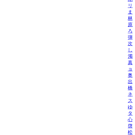
リ
ま
林
原
ろ
弾
次
し
濁
真
ョ
奥
出
橋
ネ
ス
ゆ
タニ
心
啓
松