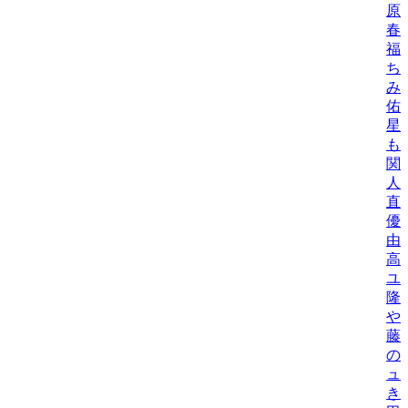
原
春
福
ち
み
佑
星
も
関
人
直
優
由
高
ユ
隆
や
藤
の
ュ
き