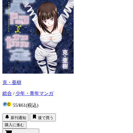
克・亜樹
総合
/
少年・青年マンガ
55
/
¥61
(税込)
新刊通知
後で買う
購入に進む