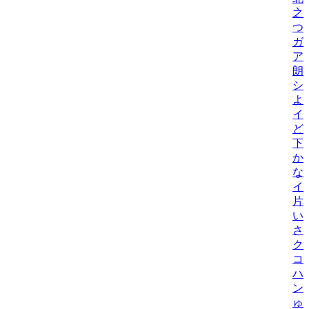
之
つ
ガ
ア
朗
シ
よ
イ
ど
下元
か
な
イ
片
い
さ
ク
コ
ハ
ン
ゅ