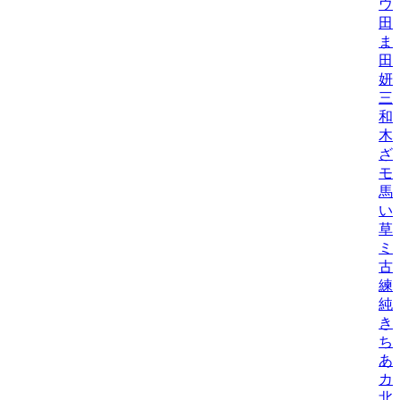
ウ
田
ま
田
妍/K
三
和
木
ざ
モ
馬
い
草
ミ
古
練/
純
き
ち
あ
カ
北