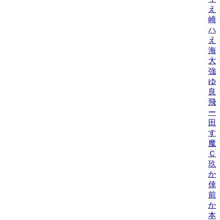
え
崎
ハ
え
海
大
強
ゆ
良
飛
ー
田
す
魔
Ｃ
玖
か
倖
前
か
本