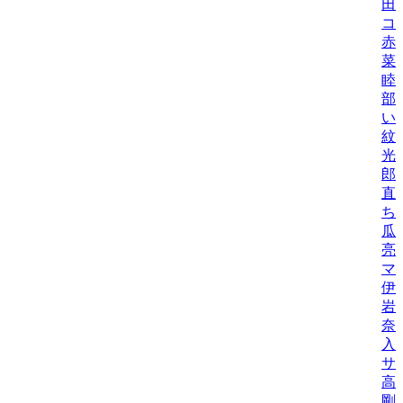
田
コ
赤
菜
睦
部
い
紋
光
郎
直
ち
瓜
亮
マ
伊
岩
奈
入
サ
高
剛