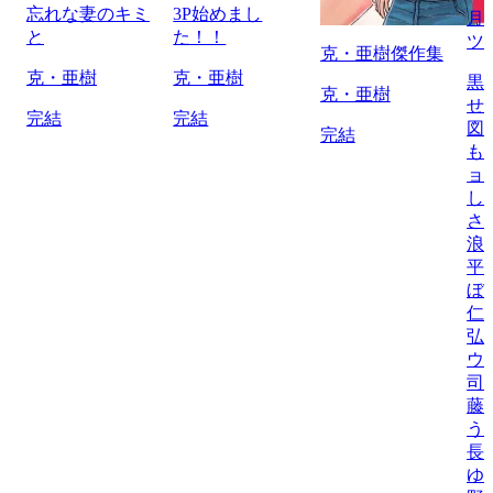
忘れな妻のキミ
3P始めまし
月
と
た！！
ツ
克・亜樹傑作集
克・亜樹
克・亜樹
黒
克・亜樹
せ
完結
完結
図
完結
も
ョ
し
さ
浪
平
ぼ
仁
弘
ウ
司
藤
う
長
ゆ