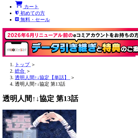
カート
初めての方
無料・セール
トップ
＞
総合
＞
透明人間↑↓協定【単話】
＞
透明人間↑↓協定 第13話
透明人間↑↓協定 第13話