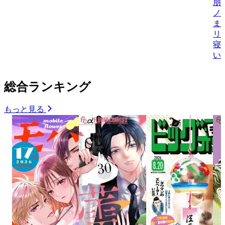
朋
ノ
ま
リ
寝
い
総合ランキング
もっと見る