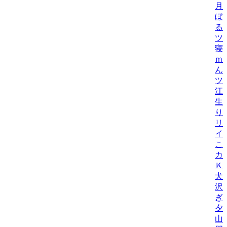
月
ぼ
る
ツ
寝
ｍ
ん
ツ
江
生
り
リ
イ
こ
カ
Ｋ
犬
沢
ぎ
夕
山