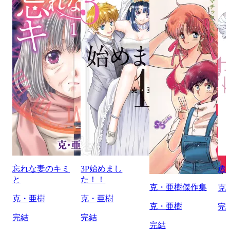
忘れな妻のキミ
3P始めまし
透
と
た！！
克・亜樹傑作集
克
克・亜樹
克・亜樹
克・亜樹
完
完結
完結
完結