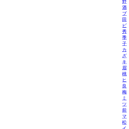
野
酒
ブ
田
ピ
秀
季
子
カ
ざ
キ
眉
桃
ヒ
良
梅
ミ
ツ
前
マ
松
イ