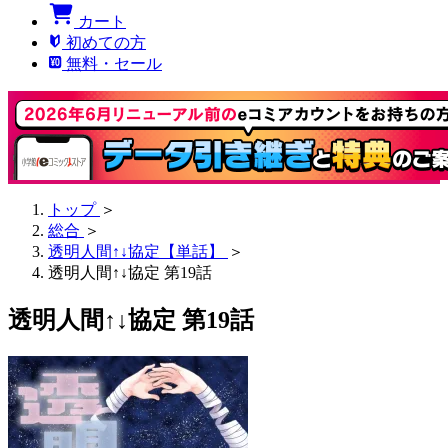
カート
初めての方
無料・セール
トップ
＞
総合
＞
透明人間↑↓協定【単話】
＞
透明人間↑↓協定 第19話
透明人間↑↓協定 第19話