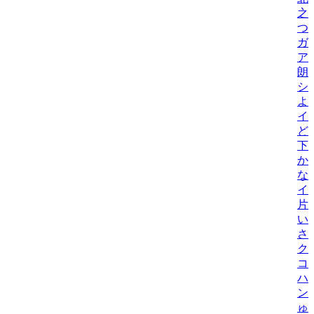
之
つ
ガ
ア
朗
シ
よ
イ
ど
下元
か
な
イ
片
い
さ
ク
コ
ハ
ン
ゅ