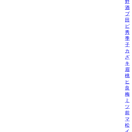
野
酒
ブ
田
ピ
秀
季
子
カ
ざ
キ
眉
桃
ヒ
良
梅
ミ
ツ
前
マ
松
イ