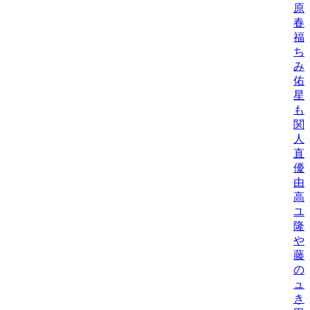
原
春
福
ち
み
佑
星
も
関
人
直
優
由
高
ユ
隆
や
藤
の
ュ
き