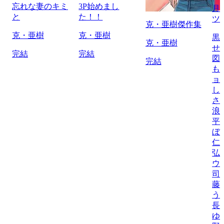
忘れな妻のキミ
3P始めまし
月
と
た！！
ツ
克・亜樹傑作集
克・亜樹
克・亜樹
黒
克・亜樹
せ
完結
完結
図
完結
も
ョ
し
さ
浪
平
ぼ
仁
弘
ウ
司
藤
う
長
ゆ