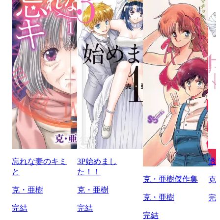
忘れな妻のキミ
3P始めまし
透
と
た！！
克・亜樹傑作集
克
克・亜樹
克・亜樹
克・亜樹
完
完結
完結
完結