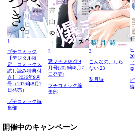
4
1
ビ
2
3
プチコミック
20
【デジタル限
妻プチ 2026年9
こんなの、しら
（2
定 コミックス
月号(2026年8月7
ない 23
発
試し読み特典付
日発売)
き】 2026年9月
梨月詩
ビ
号（2026年8月7
プチコミック編
編
日発売）
集部
プチコミック編
集部
開催中のキャンペーン