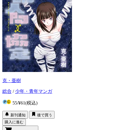
克・亜樹
総合
/
少年・青年マンガ
55
/
¥61
(税込)
新刊通知
後で買う
購入に進む