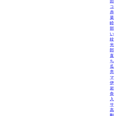
田
コ
赤
菜
睦
部
い
紋
光
郎
直
ち
瓜
亮
マ
伊
岩
奈
入
サ
高
剛