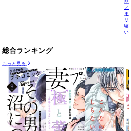
朋
ノ
ま
リ
寝
い
総合ランキング
もっと見る