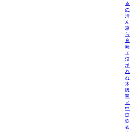
る
の
清
ん
恵
ら
倉
崎
エ
漠
ポ
れ
れ
木
磯
竜
ヌ
中
虫
鉄
衣/