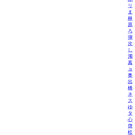
リ
ま
林
原
ろ
弾
次
し
濁
真
ョ
奥
出
橋
ネ
ス
ゆ
タニ
心
啓
松