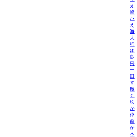
え
崎
ハ
え
海
大
強
ゆ
良
飛
ー
田
す
魔
Ｃ
玖
か
倖
前
か
本