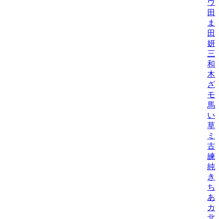
ウ
田
ま
田
妍/K
三
和
木
ざ
モ
馬
い
草
ミ
古
練/
純
き
ち
あ
カ
北