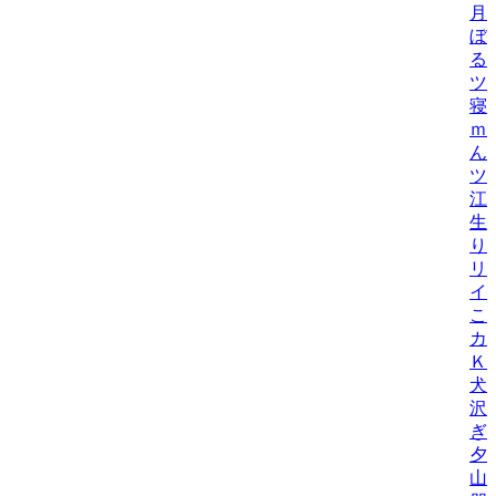
月
ぼ
る
ツ
寝
ｍ
ん
ツ
江
生
り
リ
イ
こ
カ
Ｋ
犬
沢
ぎ
夕
山