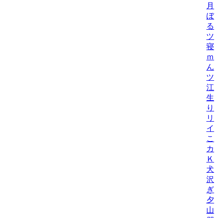
月
ぼ
る
ツ
寝
ｍ
ん
ツ
江
生
り
リ
イ
こ
カ
Ｋ
犬
沢
ぎ
夕
山