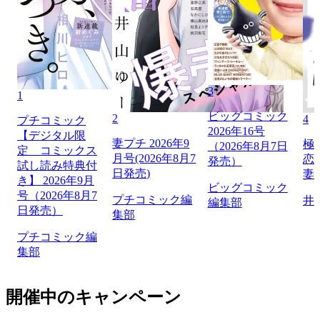
3
1
ビッグコミック
2
4
プチコミック
2026年16号
【デジタル限
妻プチ 2026年9
極
（2026年8月7日
定 コミックス
月号(2026年8月7
恋
発売）
試し読み特典付
日発売)
妻
き】 2026年9月
ビッグコミック
号（2026年8月7
プチコミック編
井
編集部
日発売）
集部
プチコミック編
集部
開催中のキャンペーン