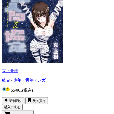
克・亜樹
総合
/
少年・青年マンガ
55
/
¥61
(税込)
新刊通知
後で買う
購入に進む