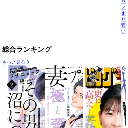
朋
ノ
ま
リ
寝
い
総合ランキング
もっと見る