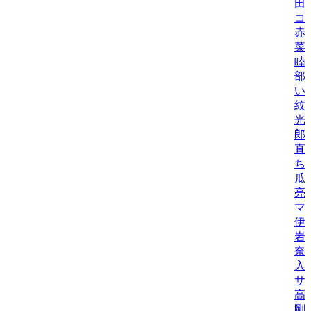
田
コ
赤
菜
睦
部
い
紋
光
郎
直
ち
瓜
亮
マ
伊
岩
奈
入
サ
高
剛