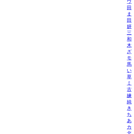
ウ
田
ま
田
妍/K
三
和
木
ざ
モ
馬
い
草
ミ
古
練/
純
き
ち
あ
カ
北