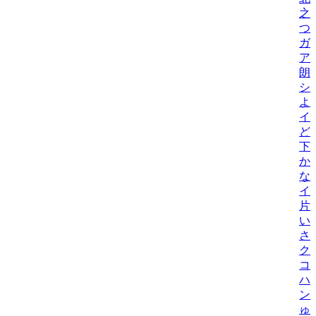
之
つ
ガ
ア
朗
シ
よ
イ
ど
下元
か
な
イ
片
い
さ
ク
コ
ハ
ン
ゅ