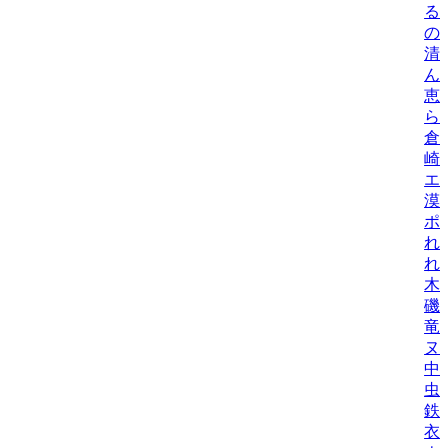
る
の
清
ん
恵
ら
倉
崎
エ
漠
ポ
れ
れ
木
磯
竜
ヌ
中
虫
鉄
衣/