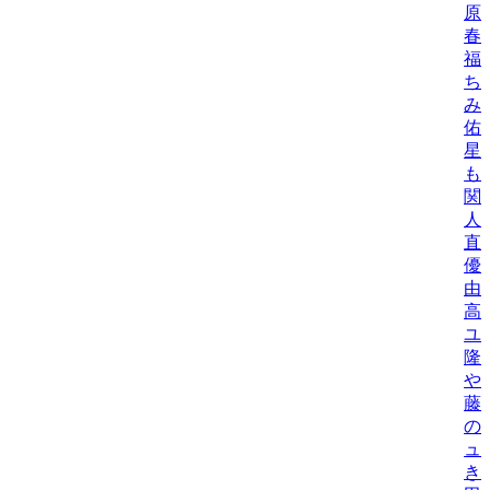
原
春
福
ち
み
佑
星
も
関
人
直
優
由
高
ユ
隆
や
藤
の
ュ
き