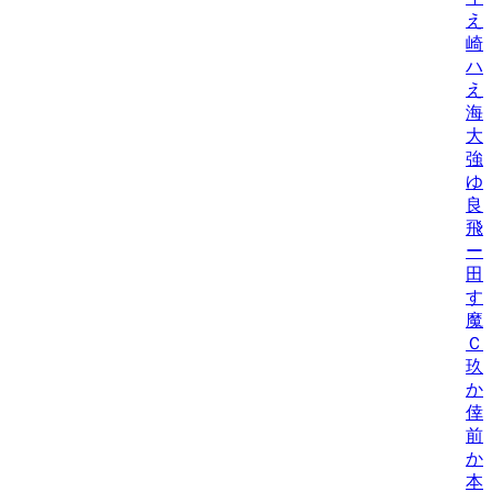
え
崎
ハ
え
海
大
強
ゆ
良
飛
ー
田
す
魔
Ｃ
玖
か
倖
前
か
本