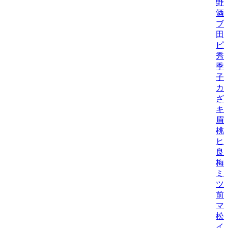
野
酒
ブ
田
ピ
秀
季
子
カ
ざ
キ
眉
桃
ヒ
良
梅
ミ
ツ
前
マ
松
イ