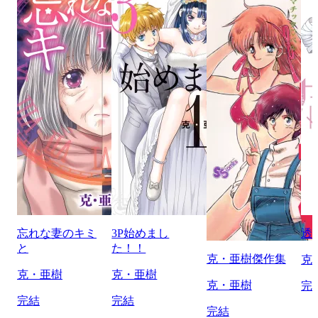
忘れな妻のキミ
3P始めまし
透
と
た！！
克・亜樹傑作集
克
克・亜樹
克・亜樹
克・亜樹
完
完結
完結
完結