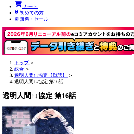
カート
初めての方
無料・セール
トップ
＞
総合
＞
透明人間↑↓協定【単話】
＞
透明人間↑↓協定 第16話
透明人間↑↓協定 第16話