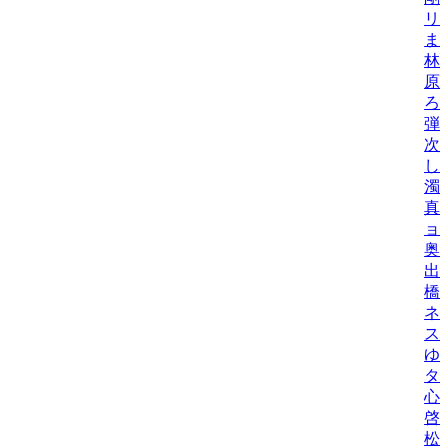
リ
ま
林
原
ろ
弾
次
し
濁
真
ョ
奥
出
橋
ネ
ス
ゆ
タニ
心
啓
松