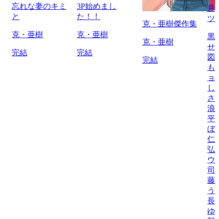
忘れな妻のキミ
3P始めまし
月
と
た！！
ツ
克・亜樹傑作集
克・亜樹
克・亜樹
黒
克・亜樹
せ
完結
完結
図
完結
も
ョ
し
さ
浪
平
ぼ
仁
弘
ウ
司
藤
う
長
ゆ