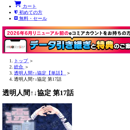
カート
初めての方
無料・セール
トップ
＞
総合
＞
透明人間↑↓協定【単話】
＞
透明人間↑↓協定 第17話
透明人間↑↓協定 第17話