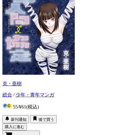
克・亜樹
総合
/
少年・青年マンガ
55
/
¥61
(税込)
新刊通知
後で買う
購入に進む