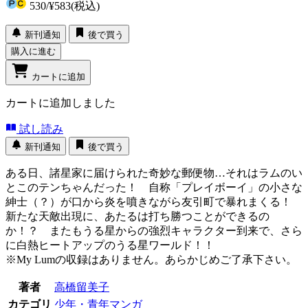
530
/
¥583
(税込)
新刊通知
後で買う
購入に進む
カートに追加
カートに追加しました
試し読み
新刊通知
後で買う
ある日、諸星家に届けられた奇妙な郵便物…それはラムのい
とこのテンちゃんだった！ 自称「プレイボーイ」の小さな
紳士（？）が口から炎を噴きながら友引町で暴れまくる！
新たな天敵出現に、あたるは打ち勝つことができるの
か！？ またもうる星からの強烈キャラクター到来で、さら
に白熱ヒートアップのうる星ワールド！！
※My Lumの収録はありません。あらかじめご了承下さい。
著者
高橋留美子
カテゴリ
少年・青年マンガ