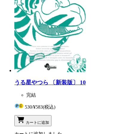
うる星やつら 〔新装版〕 10
完結
530
/
¥583
(税込)
カートに追加
カートに追加しました