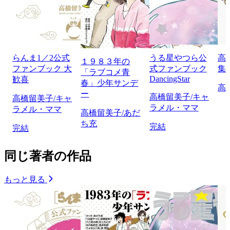
らんま1／2公式
うる星やつら公
高
１９８３年の
ファンブック 大
式ファンブック
集
「ラブコメ青
DancingStar
歓喜
春」少年サンデ
高
ー
高橋留美子/キャ
高橋留美子/キャ
ラメル・ママ
ラメル・ママ
高橋留美子/あだ
ち充
完結
完結
同じ著者の作品
もっと見る