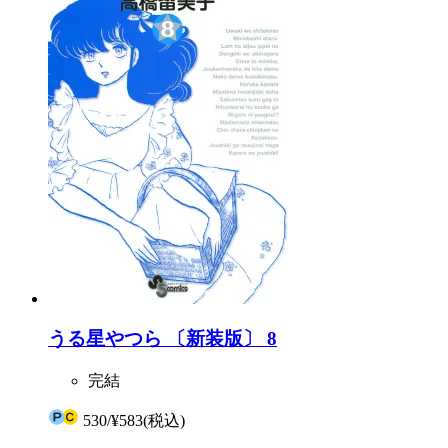
うる星やつら 〔新装版〕 8
完結
530
/
¥583
(税込)