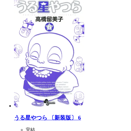
うる星やつら 〔新装版〕 6
完結