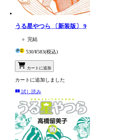
うる星やつら 〔新装版〕 9
完結
530
/
¥583
(税込)
カートに追加
カートに追加しました
試し読み