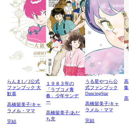
らんま1／2公式
うる星やつら公
高
１９８３年の
ファンブック 大
式ファンブック
集
「ラブコメ青
DancingStar
歓喜
春」少年サンデ
高
ー
高橋留美子/キャ
高橋留美子/キャ
ラメル・ママ
ラメル・ママ
高橋留美子/あだ
ち充
完結
完結