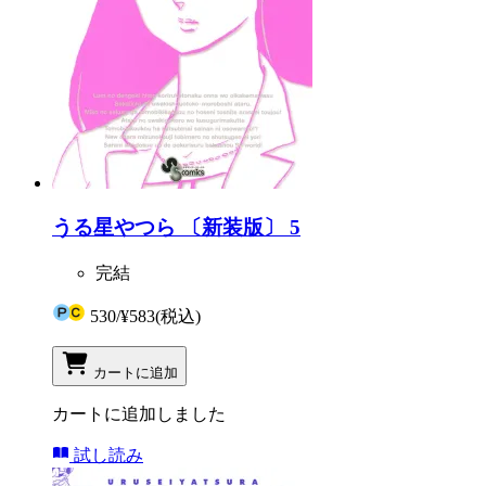
うる星やつら 〔新装版〕 5
完結
530
/
¥583
(税込)
カートに追加
カートに追加しました
試し読み