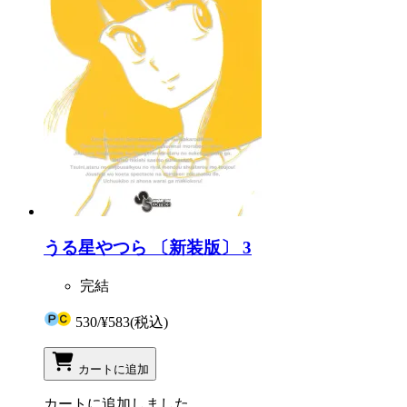
うる星やつら 〔新装版〕 3
完結
530
/
¥583
(税込)
カートに追加
カートに追加しました