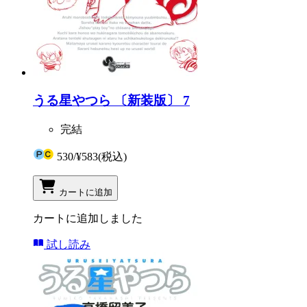
うる星やつら 〔新装版〕 7
完結
530
/
¥583
(税込)
カートに追加
カートに追加しました
試し読み