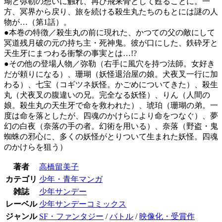
瑚と弥勒の想いに触れ、再び飛来骨として甦ることに。一
方、冥界から戻り、旅を続ける殺生丸たちのもとには謎の人
物が…（第1話）。
●本巻の特徴／殺生丸の前に現れた、かつての父の敵にして
冥道残月破の元の持ち主・死神鬼。彼が口にした、鉄砕牙と
天生牙にまつわる衝撃の事実とは…!?
●その他の登場人物／弥勒（右手に風穴を持つ法師。女好き
だが頼りになる）、珊瑚（妖怪退治屋の娘。犬夜叉一行に加
わる）、七宝（コギツネ妖怪。かごめについてきた）、殺生
丸（犬夜叉の腹違いの兄。完全なる妖怪）、りん（人間の
娘。殺生丸の天生牙で命を救われた）、琥珀（珊瑚の弟。一
度は命を落としたが、四魂のかけらにより命をつなぐ）、夢
幻の白夜（奈落の手の者。幻術を用いる）、奈落（野盗・鬼
蜘蛛の邪心に、多くの妖怪がとりついて生まれた妖怪。四魂
のかけらを狙う）
著者
高橋留美子
カテゴリ
少年・青年マンガ
雑誌
少年サンデー
レーベル
少年サンデーコミックス
ジャンル
SF・ファンタジー
/
バトル
/
映像化・受賞作