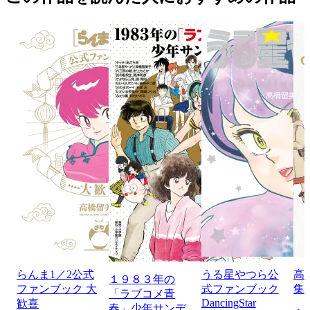
らんま1／2公式
うる星やつら公
高
１９８３年の
ファンブック 大
式ファンブック
集
「ラブコメ青
DancingStar
歓喜
春」少年サンデ