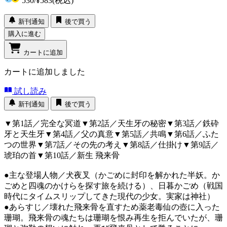
530
/
¥583
(税込)
新刊通知
後で買う
購入に進む
カートに追加
カートに追加しました
試し読み
新刊通知
後で買う
▼第1話／完全な冥道▼第2話／天生牙の秘密▼第3話／鉄砕
牙と天生牙▼第4話／父の真意▼第5話／共鳴▼第6話／ふた
つの世界▼第7話／その先の考え▼第8話／仕掛け▼第9話／
琥珀の首▼第10話／新生 飛来骨
●主な登場人物／犬夜叉（かごめに封印を解かれた半妖。か
ごめと四魂のかけらを探す旅を続ける）、日暮かごめ（戦国
時代にタイムスリップしてきた現代の少女。実家は神社）
●あらすじ／壊れた飛来骨を直すため薬老毒仙の壺に入った
珊瑚。飛来骨の魂たちは珊瑚を恨み再生を拒んでいたが、珊