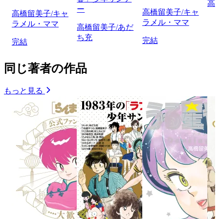
高
ー
高橋留美子/キャ
高橋留美子/キャ
ラメル・ママ
ラメル・ママ
高橋留美子/あだ
ち充
完結
完結
同じ著者の作品
もっと見る