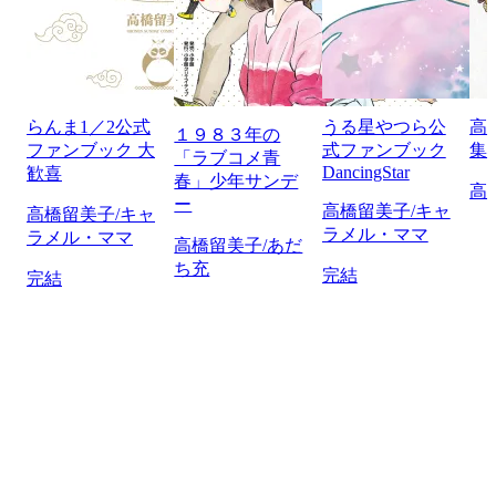
らんま1／2公式
うる星やつら公
高
１９８３年の
ファンブック 大
式ファンブック
集
「ラブコメ青
DancingStar
歓喜
春」少年サンデ
高
ー
高橋留美子/キャ
高橋留美子/キャ
ラメル・ママ
ラメル・ママ
高橋留美子/あだ
ち充
完結
完結