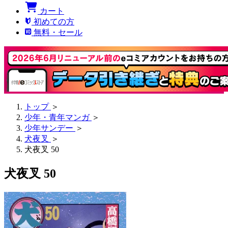
カート
初めての方
無料・セール
トップ
＞
少年・青年マンガ
＞
少年サンデー
＞
犬夜叉
＞
犬夜叉 50
犬夜叉 50