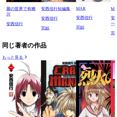
MAR
麗の世界で有栖
安西信行短編集
MA
川
安西信行
安
安西信行
一
安西信行
完結
完結
完
同じ著者の作品
もっと見る