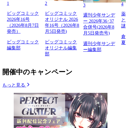
1
2
4
3
ビッグコミック
ビッグコミック
薬
週刊少年サンデ
2026年16号
オリジナル 2026
と
ー 2026年36･37
（2026年8月7日
年16号（2026年8
謎
合併号(2026年8
発売）
月5日発売)
月5日発売号)
倉
ビッグコミック
ビッグコミック
夏
週刊少年サンデ
編集部
オリジナル編集
ー編集部
部
開催中のキャンペーン
もっと見る