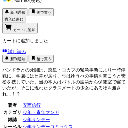
530
/
¥583
(税込)
新刊通知
後で買う
購入に進む
カートに追加
カートに追加しました
試し読み
新刊通知
後で買う
パンドラとの死闘は、惑星・コカブの緊急事態により一時停
戦に。学園には日常が戻り、弓はゆうべの事情を聞こうと壱
松を捜していた。当の本人はバトルの疲労から保健室で寝て
いたが、そこに現れたクラスメートの少女にある物を渡さ
れ…！？
著者
安西信行
カテゴリ
少年・青年マンガ
雑誌
少年サンデー
レーベル
少年サンデーコミックス