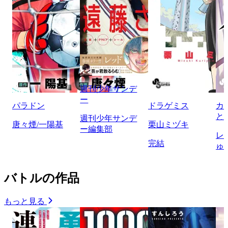
週刊少年サンデ
ー
パラドン
ドラゲミス
カ
と
週刊少年サンデ
唐々煙/一陽基
栗山ミヅキ
ー編集部
レ
完結
ゅ
バトルの作品
もっと見る