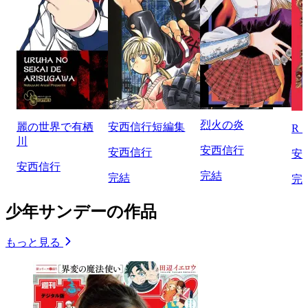
烈火の炎
麗の世界で有栖
安西信行短編集
R・
川
安西信行
安西信行
安
安西信行
完結
完結
完
少年サンデーの作品
もっと見る