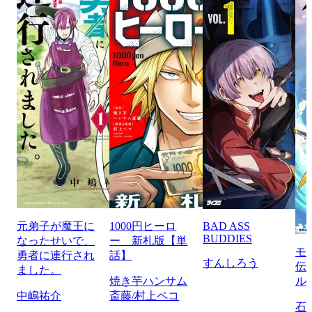
元弟子が魔王に
1000円ヒーロ
BAD ASS
BUDDIES
なったせいで、
ー 新札版【単
モ
勇者に連行され
話】
すんしろう
伝
ました。
焼き芋ハンサム
ル
中嶋祐介
斎藤/村上ペコ
石