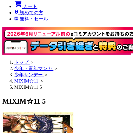
カート
初めての方
無料・セール
トップ
＞
少年・青年マンガ
＞
少年サンデー
＞
MIXIM☆11
＞
MIXIM☆11 5
MIXIM☆11 5