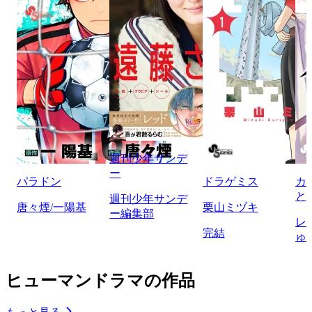
週刊少年サンデ
ー
パラドン
ドラゲミス
カ
と
週刊少年サンデ
唐々煙/一陽基
栗山ミヅキ
ー編集部
レ
完結
ゅ
ヒューマンドラマの作品