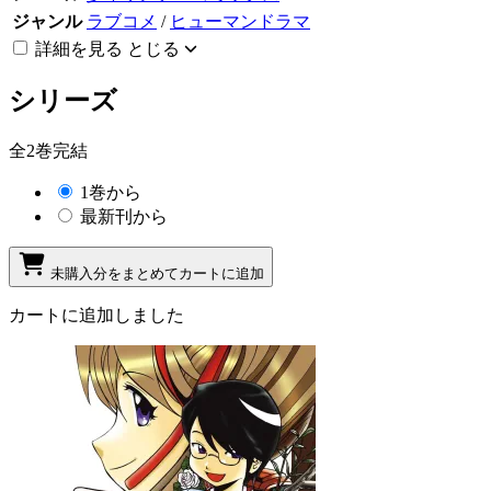
ジャンル
ラブコメ
/
ヒューマンドラマ
詳細を見る
とじる
シリーズ
全2巻完結
1巻から
最新刊から
未購入分をまとめてカートに追加
カートに追加しました