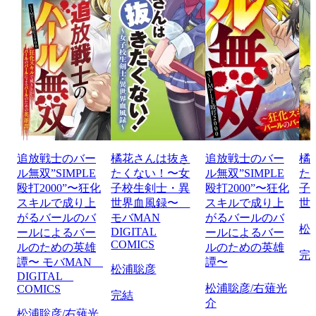
追放戦士のバー
橘花さんは抜き
追放戦士のバー
橘
ル無双”SIMPLE
たくない！〜女
ル無双”SIMPLE
た
殴打2000”〜狂化
子校生剣士・異
殴打2000”〜狂化
子
スキルで成り上
世界血風録〜
スキルで成り上
世
がるバールのバ
モバMAN
がるバールのバ
松
DIGITAL
ールによるバー
ールによるバー
COMICS
ルのための英雄
ルのための英雄
完
譚〜 モバMAN
譚〜
松浦聡彦
DIGITAL
松浦聡彦/右薙光
COMICS
完結
介
松浦聡彦/右薙光