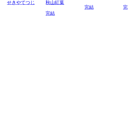
せきやてつじ
秋山紅葉
完結
完
完結