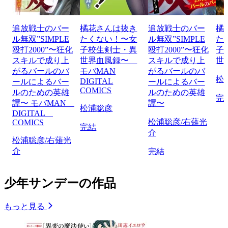
追放戦士のバー
橘花さんは抜き
追放戦士のバー
橘
ル無双”SIMPLE
たくない！〜女
ル無双”SIMPLE
た
殴打2000”〜狂化
子校生剣士・異
殴打2000”〜狂化
子
スキルで成り上
世界血風録〜
スキルで成り上
世
がるバールのバ
モバMAN
がるバールのバ
松
DIGITAL
ールによるバー
ールによるバー
COMICS
ルのための英雄
ルのための英雄
完
譚〜 モバMAN
譚〜
松浦聡彦
DIGITAL
松浦聡彦/右薙光
COMICS
完結
介
松浦聡彦/右薙光
介
完結
少年サンデーの作品
もっと見る