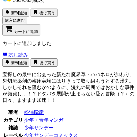
530
/
¥583
(税込)
新刊通知
後で買う
購入に進む
カートに追加
カートに追加しました
試し読み
新刊通知
後で買う
宝探しの最中に出会った新たな魔界草・ハバネロが加わり、
鬼切流薬剤の臨床実験にはりきって取り組もうとする漫丸。
しかしそれを阻むかのように、漫丸の周囲ではおかしな事件
が頻発し…！？ドタバタ展開が止まらない愛と冒険（？）の
日々、ますます加速！！
著者
松浦聡彦
カテゴリ
少年・青年マンガ
雑誌
少年サンデー
レーベル
少年サンデーコミックス