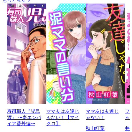
もっと見る
寿司職人『児島
ママ友は友達じ
ママ友は友達じ
フ
渡』 〜寿エンパ
ゃない！【マイ
ゃない！
ゃ
イア番外編〜
クロ】
秋山紅葉
井