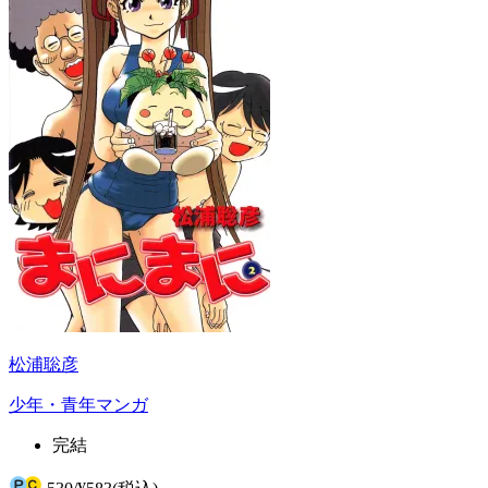
松浦聡彦
少年・青年マンガ
完結