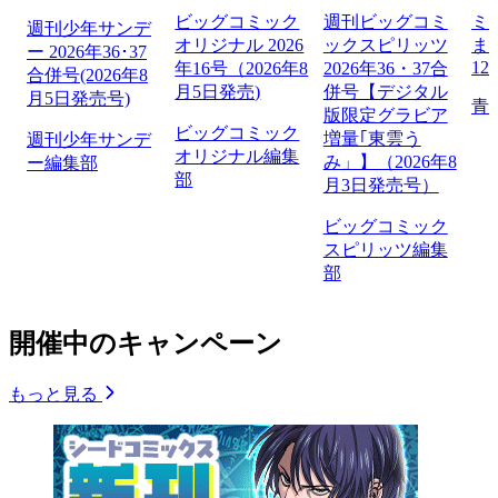
ビッグコミック
週刊ビッグコミ
ミ
週刊少年サンデ
オリジナル 2026
ックスピリッツ
ま
ー 2026年36･37
12
年16号（2026年8
2026年36・37合
合併号(2026年8
月5日発売)
併号【デジタル
月5日発売号)
青
版限定グラビア
ビッグコミック
増量｢東雲う
週刊少年サンデ
オリジナル編集
み」】（2026年8
ー編集部
部
月3日発売号）
ビッグコミック
スピリッツ編集
部
開催中のキャンペーン
もっと見る