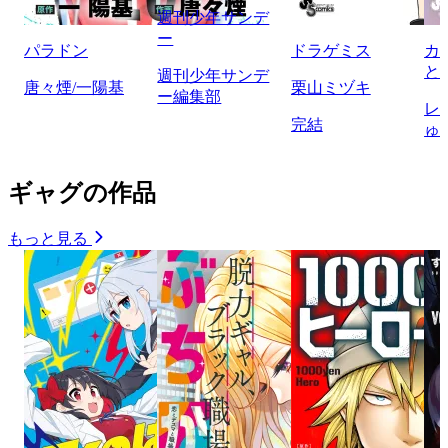
週刊少年サンデ
ー
パラドン
ドラゲミス
カ
と
週刊少年サンデ
唐々煙/一陽基
栗山ミヅキ
ー編集部
レ
完結
ゅ
ギャグの作品
もっと見る