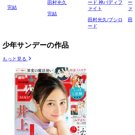
ード 神バディフ
ー
田村光久
完結
ァイト
ァ
完結
田村光久/ブシロ
田
ード
少年サンデーの作品
もっと見る