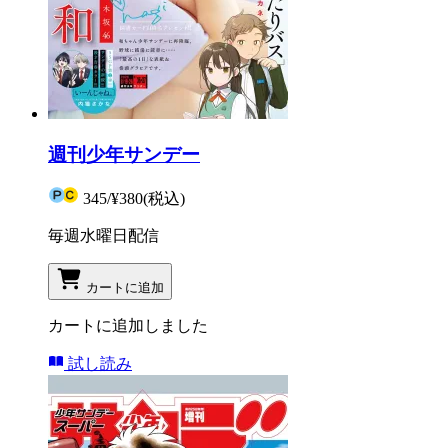
週刊少年サンデー
345
/
¥380
(税込)
毎週水曜日配信
カートに追加
カートに追加しました
試し読み