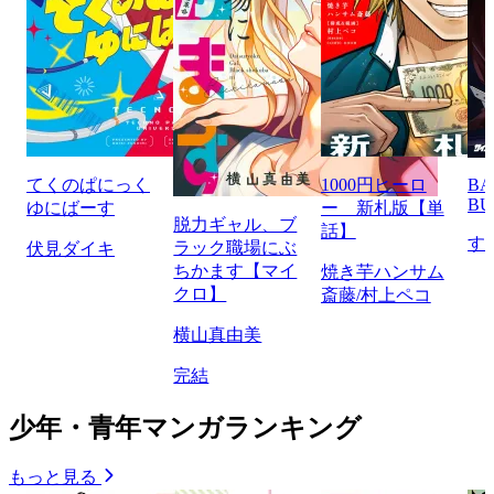
てくのぱにっく
1000円ヒーロ
BA
BU
ゆにばーす
ー 新札版【単
脱力ギャル、ブ
話】
す
ラック職場にぶ
伏見ダイキ
ちかます【マイ
焼き芋ハンサム
クロ】
斎藤/村上ペコ
横山真由美
完結
少年・青年マンガランキング
もっと見る