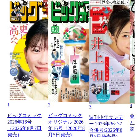
1
2
4
3
ビッグコミック
ビッグコミック
薬
週刊少年サンデ
2026年16号
オリジナル 2026
と
ー 2026年36･37
（2026年8月7日
年16号（2026年8
謎
合併号(2026年8
発売）
月5日発売)
月5日発売号)