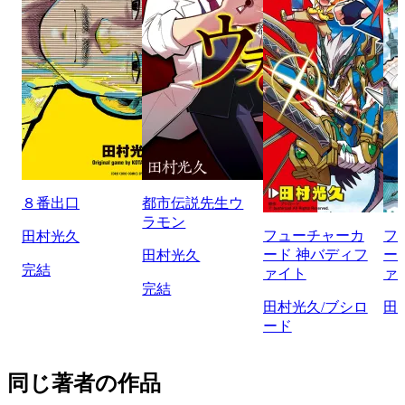
８番出口
都市伝説先生ウ
ラモン
フューチャーカ
フ
田村光久
ード 神バディフ
ー
田村光久
完結
ァイト
ァ
完結
田村光久/ブシロ
田
ード
同じ著者の作品