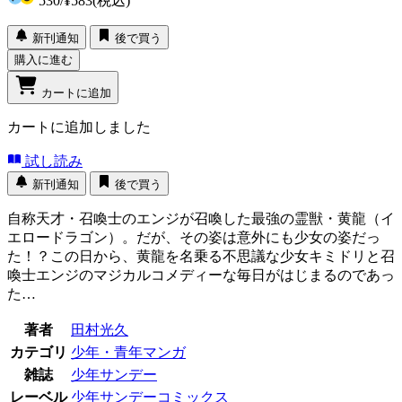
530
/
¥583
(税込)
新刊通知
後で買う
購入に進む
カートに追加
カートに追加しました
試し読み
新刊通知
後で買う
自称天才・召喚士のエンジが召喚した最強の霊獣・黄龍（イ
エロードラゴン）。だが、その姿は意外にも少女の姿だっ
た！？この日から、黄龍を名乗る不思議な少女キミドリと召
喚士エンジのマジカルコメディーな毎日がはじまるのであっ
た…
著者
田村光久
カテゴリ
少年・青年マンガ
雑誌
少年サンデー
レーベル
少年サンデーコミックス