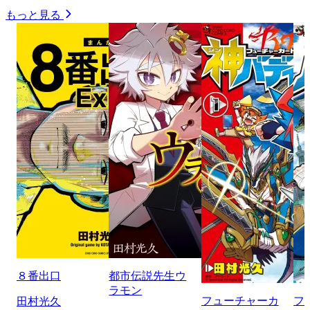
もっと見る
８番出口
都市伝説先生ウ
ラモン
フューチャーカ
フ
田村光久