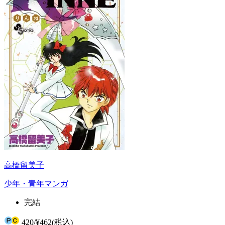
高橋留美子
少年・青年マンガ
完結
420
/
¥462
(税込)