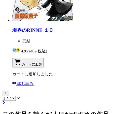
境界のRINNE １０
完結
420
/
¥462
(税込)
カートに追加
カートに追加しました
試し読み