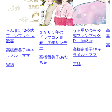
らんま1／2公式
うる星やつら公
高
１９８３年の
ファンブック 大
式ファンブック
集
「ラブコメ青
DancingStar
歓喜
春」少年サンデ
高
ー
高橋留美子/キャ
高橋留美子/キャ
ラメル・ママ
ラメル・ママ
高橋留美子/あだ
ち充
完結
完結