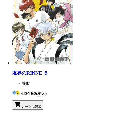
境界のRINNE ６
完結
420
/
¥462
(税込)
カートに追加