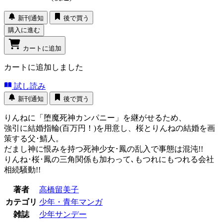
新刊通知
後で買う
購入に進む
カートに追加
カートに追加しました
試し読み
新刊通知
後で買う
りんねに「堕魔死神カンパニー」を継がせるため、
強引に結婚指輪(百万円！)を用意し、桜とりんねの結婚を画
策する父･鯖人。
だまし神に恨みを持つ死神少女･鳳の乱入で事態は混沌!!
りんね･桜･鳳の三角関係も加わって､もつれにもつれる会社
相続騒動!!
著者
高橋留美子
カテゴリ
少年・青年マンガ
雑誌
少年サンデー