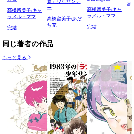
春」少年サンデ
高
ー
高橋留美子/キャ
高橋留美子/キャ
ラメル・ママ
ラメル・ママ
高橋留美子/あだ
ち充
完結
完結
同じ著者の作品
もっと見る