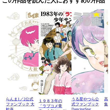
この作品を読んだ人におすすめの作品
らんま1／2公式
うる星やつら公
高
１９８３年の
ファンブック 大
式ファンブック
集
「ラブコメ青
DancingStar
歓喜