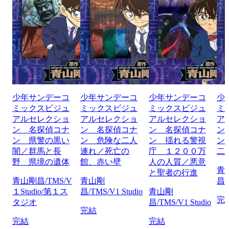
少年サンデーコ
少年サンデーコ
少年サンデーコ
少
ミックスビジュ
ミックスビジュ
ミックスビジュ
ミ
アルセレクショ
アルセレクショ
アルセレクショ
ア
ン 名探偵コナ
ン 名探偵コナ
ン 名探偵コナ
ン
ン 県警の黒い
ン 危険な二人
ン 揺れる警視
ン
闇／群馬と長
連れ／死亡の
庁 １２００万
二
野 県境の遺体
館、赤い壁
人の人質／悪意
青
と聖者の行進
青山剛昌/TMS/V
青山剛
昌/
１Studio/第１ス
昌/TMS/V1 Studio
青山剛
完
タジオ
昌/TMS/V1 Studio
完結
完結
完結