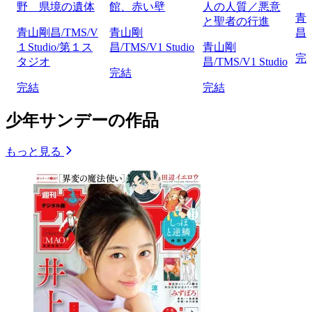
野 県境の遺体
館、赤い壁
人の人質／悪意
青
と聖者の行進
青山剛昌/TMS/V
青山剛
昌/
１Studio/第１ス
昌/TMS/V1 Studio
青山剛
完
タジオ
昌/TMS/V1 Studio
完結
完結
完結
少年サンデーの作品
もっと見る