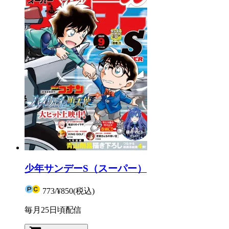
少年サンデーS（スーパー）
773
/
¥850
(税込)
毎月25日頃配信