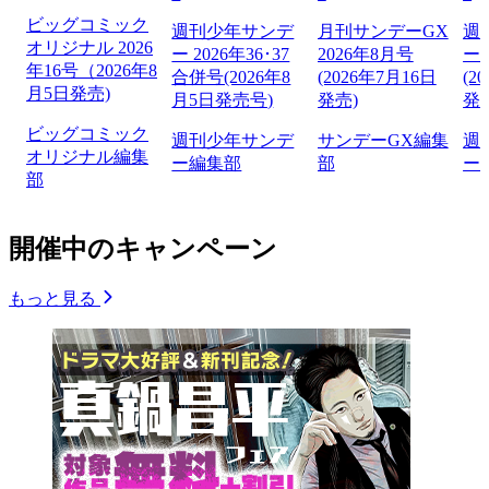
ビッグコミック
週刊少年サンデ
月刊サンデーGX
週
オリジナル 2026
ー 2026年36･37
2026年8月号
ー 
年16号（2026年8
合併号(2026年8
(2026年7月16日
(2
月5日発売)
月5日発売号)
発売)
発
ビッグコミック
週刊少年サンデ
サンデーGX編集
週
オリジナル編集
ー編集部
部
ー
部
開催中のキャンペーン
もっと見る