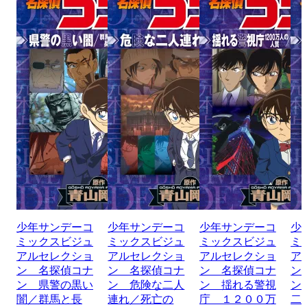
少年サンデーコ
少年サンデーコ
少年サンデーコ
少
ミックスビジュ
ミックスビジュ
ミックスビジュ
ミ
アルセレクショ
アルセレクショ
アルセレクショ
ア
ン 名探偵コナ
ン 名探偵コナ
ン 名探偵コナ
ン
ン 県警の黒い
ン 危険な二人
ン 揺れる警視
ン
闇／群馬と長
連れ／死亡の
庁 １２００万
二