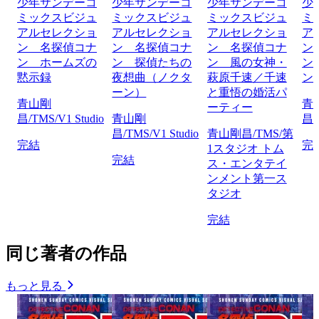
少年サンデーコ
少年サンデーコ
少年サンデーコ
少
ミックスビジュ
ミックスビジュ
ミックスビジュ
ミ
アルセレクショ
アルセレクショ
アルセレクショ
ア
ン 名探偵コナ
ン 名探偵コナ
ン 名探偵コナ
ン
ン ホームズの
ン 探偵たちの
ン 風の女神・
ン
黙示録
夜想曲（ノクタ
萩原千速／千速
ン
ーン）
と重悟の婚活パ
青山剛
青
ーティー
昌/TMS/V1 Studio
青山剛
昌/
昌/TMS/V1 Studio
青山剛昌/TMS/第
完結
完
1スタジオ トム
完結
ス・エンタテイ
ンメント第一ス
タジオ
完結
同じ著者の作品
もっと見る