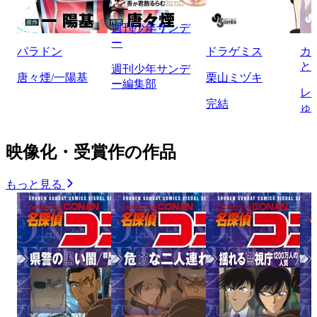
週刊少年サンデ
ー
パラドン
ドラゲミス
カ
と
週刊少年サンデ
唐々煙/一陽基
栗山ミヅキ
ー編集部
レ
完結
ゅ
映像化・受賞作の作品
もっと見る