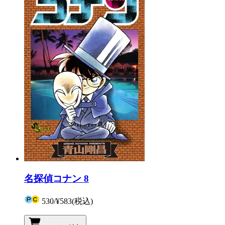
名探偵コナン 8
530
/
¥583
(税込)