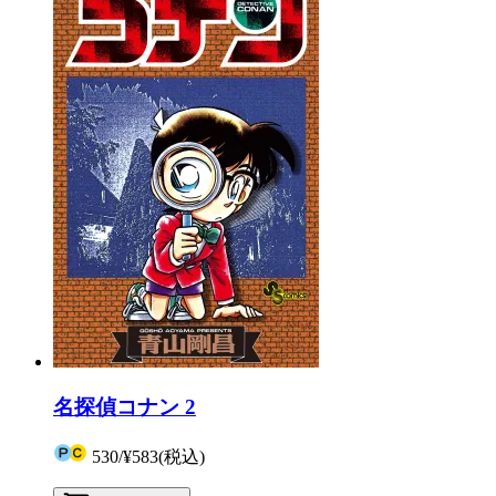
名探偵コナン 2
530
/
¥583
(税込)