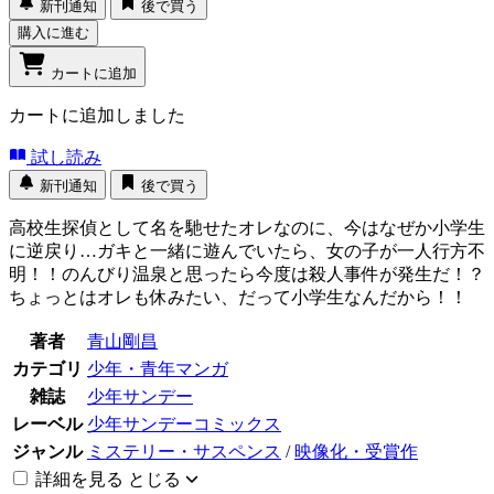
新刊通知
後で買う
購入に進む
カートに追加
カートに追加しました
試し読み
新刊通知
後で買う
高校生探偵として名を馳せたオレなのに、今はなぜか小学生
に逆戻り…ガキと一緒に遊んでいたら、女の子が一人行方不
明！！のんびり温泉と思ったら今度は殺人事件が発生だ！？
ちょっとはオレも休みたい、だって小学生なんだから！！
著者
青山剛昌
カテゴリ
少年・青年マンガ
雑誌
少年サンデー
レーベル
少年サンデーコミックス
ジャンル
ミステリー・サスペンス
/
映像化・受賞作
詳細を見る
とじる