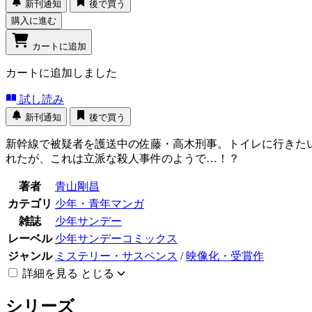
新刊通知
後で買う
購入に進む
カートに追加
カートに追加しました
試し読み
新刊通知
後で買う
新幹線で被疑者を護送中の佐藤・高木刑事。トイレに行きた
れたが、これは立派な殺人事件のようで…！？
著者
青山剛昌
カテゴリ
少年・青年マンガ
雑誌
少年サンデー
レーベル
少年サンデーコミックス
ジャンル
ミステリー・サスペンス
/
映像化・受賞作
詳細を見る
とじる
シリーズ