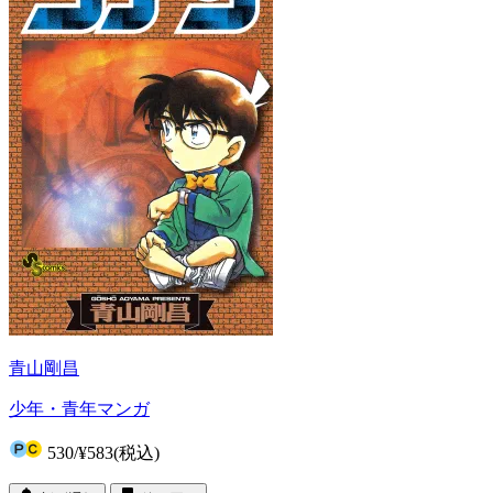
青山剛昌
少年・青年マンガ
530
/
¥583
(税込)