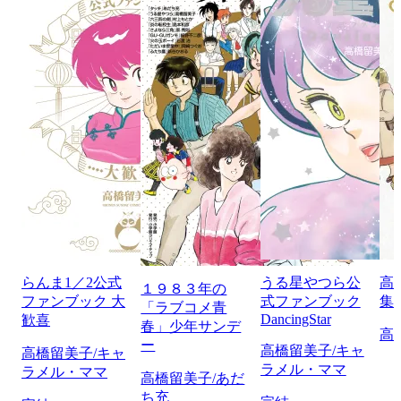
らんま1／2公式
うる星やつら公
高
１９８３年の
ファンブック 大
式ファンブック
集
「ラブコメ青
DancingStar
歓喜
春」少年サンデ
高
ー
高橋留美子/キャ
高橋留美子/キャ
ラメル・ママ
ラメル・ママ
高橋留美子/あだ
ち充