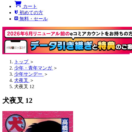
カート
初めての方
無料・セール
トップ
＞
少年・青年マンガ
＞
少年サンデー
＞
犬夜叉
＞
犬夜叉 12
犬夜叉 12