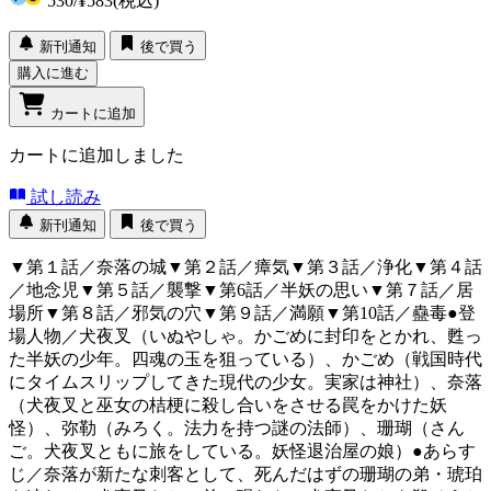
530
/
¥583
(税込)
新刊通知
後で買う
購入に進む
カートに追加
カートに追加しました
試し読み
新刊通知
後で買う
▼第１話／奈落の城▼第２話／瘴気▼第３話／浄化▼第４話
／地念児▼第５話／襲撃▼第6話／半妖の思い▼第７話／居
場所▼第８話／邪気の穴▼第９話／満願▼第10話／蠱毒●登
場人物／犬夜叉（いぬやしゃ。かごめに封印をとかれ、甦っ
た半妖の少年。四魂の玉を狙っている）、かごめ（戦国時代
にタイムスリップしてきた現代の少女。実家は神社）、奈落
（犬夜叉と巫女の桔梗に殺し合いをさせる罠をかけた妖
怪）、弥勒（みろく。法力を持つ謎の法師）、珊瑚（さん
ご。犬夜叉ともに旅をしている。妖怪退治屋の娘）●あらす
じ／奈落が新たな刺客として、死んだはずの珊瑚の弟・琥珀