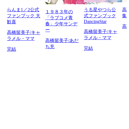
らんま1／2公式
うる星やつら公
高
１９８３年の
ファンブック 大
式ファンブック
集
「ラブコメ青
DancingStar
歓喜
春」少年サンデ
高
ー
高橋留美子/キャ
高橋留美子/キャ
ラメル・ママ
ラメル・ママ
高橋留美子/あだ
ち充
完結
完結