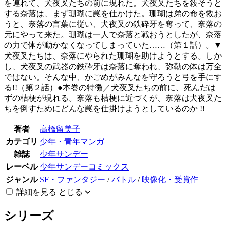
を連れて、犬夜叉たちの前に現れた。犬夜叉たちを殺そうと
する奈落は、まず珊瑚に罠を仕かけた。珊瑚は弟の命を救お
うと、奈落の言葉に従い、犬夜叉の鉄砕牙を奪って、奈落の
元にやって来た。珊瑚は一人で奈落と戦おうとしたが、奈落
の力で体が動かなくなってしまっていた……（第１話）。▼
犬夜叉たちは、奈落にやられた珊瑚を助けようとする。しか
し、犬夜叉の武器の鉄砕牙は奈落に奪われ、弥勒の体は万全
ではない。そんな中、かごめがみんなを守ろうと弓を手にす
る!!（第２話）●本巻の特徴／犬夜叉たちの前に、死んだは
ずの桔梗が現れる。奈落も桔梗に近づくが、奈落は犬夜叉た
ちを倒すためにどんな罠を仕掛けようとしているのか !!
著者
高橋留美子
カテゴリ
少年・青年マンガ
雑誌
少年サンデー
レーベル
少年サンデーコミックス
ジャンル
SF・ファンタジー
/
バトル
/
映像化・受賞作
詳細を見る
とじる
シリーズ