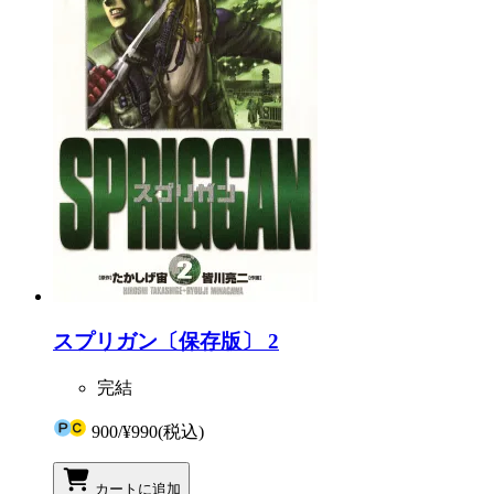
スプリガン〔保存版〕 2
完結
900
/
¥990
(税込)
カートに追加