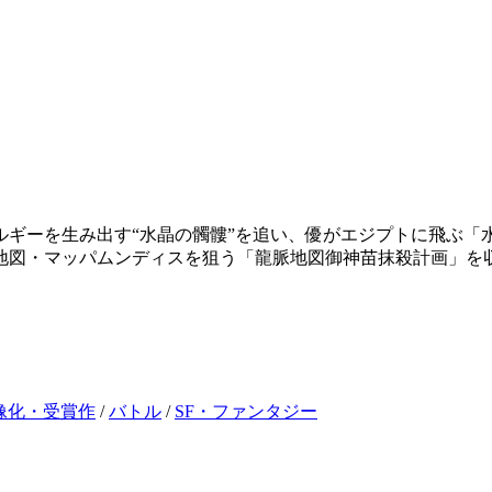
ギーを生み出す“水晶の髑髏”を追い、優がエジプトに飛ぶ「水
地図・マッパムンディスを狙う「龍脈地図御神苗抹殺計画」を
像化・受賞作
/
バトル
/
SF・ファンタジー