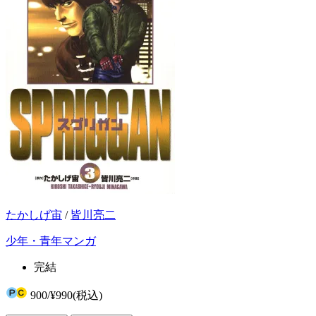
たかしげ宙
/
皆川亮二
少年・青年マンガ
完結
900
/
¥990
(税込)