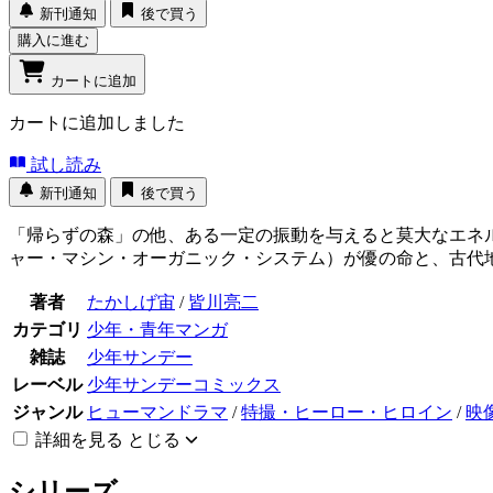
新刊通知
後で買う
購入に進む
カートに追加
カートに追加しました
試し読み
新刊通知
後で買う
「帰らずの森」の他、ある一定の振動を与えると莫大なエネル
ャー・マシン・オーガニック・システム）が優の命と、古代
著者
たかしげ宙
/
皆川亮二
カテゴリ
少年・青年マンガ
雑誌
少年サンデー
レーベル
少年サンデーコミックス
ジャンル
ヒューマンドラマ
/
特撮・ヒーロー・ヒロイン
/
映
詳細を見る
とじる
シリーズ