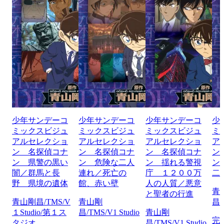
少年サンデーコ
少年サンデーコ
少年サンデーコ
少
ミックスビジュ
ミックスビジュ
ミックスビジュ
ミ
アルセレクショ
アルセレクショ
アルセレクショ
ア
ン 名探偵コナ
ン 名探偵コナ
ン 名探偵コナ
ン
ン 県警の黒い
ン 危険な二人
ン 揺れる警視
ン
闇／群馬と長
連れ／死亡の
庁 １２００万
二
野 県境の遺体
館、赤い壁
人の人質／悪意
青
と聖者の行進
青山剛昌/TMS/V
青山剛
昌/
１Studio/第１ス
昌/TMS/V1 Studio
青山剛
完
タジオ
昌/TMS/V1 Studio