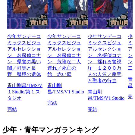
少年サンデーコ
少年サンデーコ
少年サンデーコ
少
ミックスビジュ
ミックスビジュ
ミックスビジュ
ミ
アルセレクショ
アルセレクショ
アルセレクショ
ア
ン 名探偵コナ
ン 名探偵コナ
ン 名探偵コナ
ン
ン 県警の黒い
ン 危険な二人
ン 揺れる警視
ン
闇／群馬と長
連れ／死亡の
庁 １２００万
二
野 県境の遺体
館、赤い壁
人の人質／悪意
青
と聖者の行進
青山剛昌/TMS/V
青山剛
昌/
１Studio/第１ス
昌/TMS/V1 Studio
青山剛
完
タジオ
昌/TMS/V1 Studio
完結
完結
完結
少年・青年マンガランキング