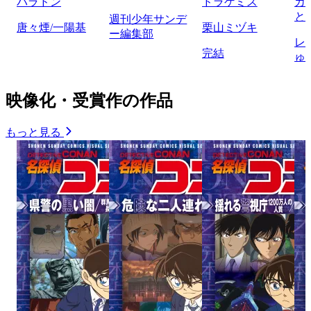
パラドン
ドラゲミス
カ
と
週刊少年サンデ
唐々煙/一陽基
栗山ミヅキ
ー編集部
レ
完結
ゅ
映像化・受賞作の作品
もっと見る