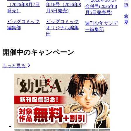
ー 2026年36･37
（2026年8月7日
年16号（2026年8
謎
合併号(2026年8
発売）
月5日発売)
月5日発売号)
倉
ビッグコミック
ビッグコミック
夏
週刊少年サンデ
編集部
オリジナル編集
ー編集部
部
開催中のキャンペーン
もっと見る