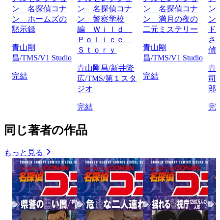
ン 名探偵コナ
ン 名探偵コナ
ン 名探偵コナ
ン
ン ホームズの
ン 警察学校
ン 満月の夜の
ン
黙示録
編 Ｗｉｌｄ
二元ミステリー
ド
Ｐｏｌｉｃｅ
さ
青山剛
青山剛
Ｓｔｏｒｙ
偵
昌/TMS/V1 Studio
昌/TMS/V1 Studio
青山剛昌/新井隆
青
完結
完結
広/TMS/第１スタ
司
ジオ
郎/
完結
完
同じ著者の作品
もっと見る