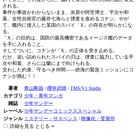
される。
事件か事故かわからないまま、灰原や阿笠博士、平次や和
葉、女性自衛官の藤井七海らと捜査を進めるコナン。やが
て、艦内に侵入した某国のスパイ「X」の存在が明らかにな
る。
「X」の目的は、国防の最高機密であるイージス艦のデータ
を手に入れること。
そしてついに、コナンが「X」の正体を突き止める。
だが、追い詰められたスパイの刃は、捜査に協力している平
次や和葉、さらには蘭にまで向けられる。
交わした約束、守るべき仲間――絶海の緊急ミッションにコ
ナンが挑む！！
著者
青山剛昌
/
櫻井武晴
/
TMS/V1 Studio
カテゴリ
少年・青年マンガ
雑誌
少年サンデー
レーベル
少年サンデーコミックススペシャル
ジャンル
ミステリー・サスペンス
/
映像化・受賞作
詳細を見る
とじる