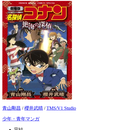
青山剛昌
/
櫻井武晴
/
TMS/V1 Studio
少年・青年マンガ
完結