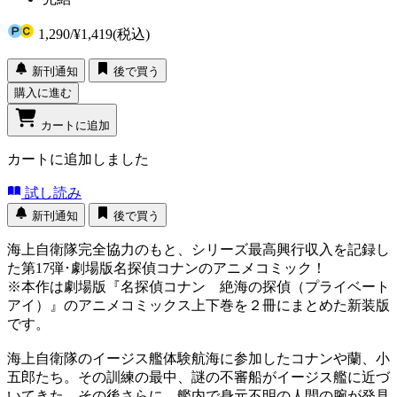
1,290
/
¥1,419
(税込)
新刊通知
後で買う
購入に進む
カートに追加
カートに追加しました
試し読み
新刊通知
後で買う
海上自衛隊完全協力のもと、シリーズ最高興行収入を記録し
た第17弾･劇場版名探偵コナンのアニメコミック！
※本作は劇場版『名探偵コナン 絶海の探偵（プライベート
アイ）』のアニメコミックス上下巻を２冊にまとめた新装版
です。
海上自衛隊のイージス艦体験航海に参加したコナンや蘭、小
五郎たち。その訓練の最中、謎の不審船がイージス艦に近づ
いてきた。その後さらに、艦内で身元不明の人間の腕が発見