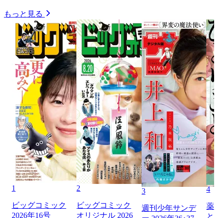
もっと見る
1
2
4
3
ビッグコミック
ビッグコミック
薬
週刊少年サンデ
2026年16号
オリジナル 2026
と