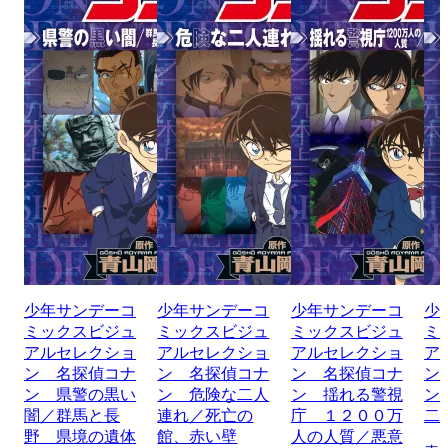
少年サンデーコ
少年サンデーコ
少年サンデーコ
少
ミックスビジュ
ミックスビジュ
ミックスビジュ
ミ
アルセレクショ
アルセレクショ
アルセレクショ
ア
ン 名探偵コナ
ン 名探偵コナ
ン 名探偵コナ
ン
ン 県警の黒い
ン 危険な二人
ン 揺れる警視
ン
闇／群馬と長
連れ／死亡の
庁 １２００万
二
野 県境の遺体
館、赤い壁
人の人質／悪意