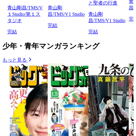
青
と聖者の行進
青山剛昌/TMS/V
青山剛
昌/
１Studio/第１ス
昌/TMS/V1 Studio
青山剛
完
タジオ
昌/TMS/V1 Studio
完結
完結
完結
少年・青年マンガランキング
もっと見る