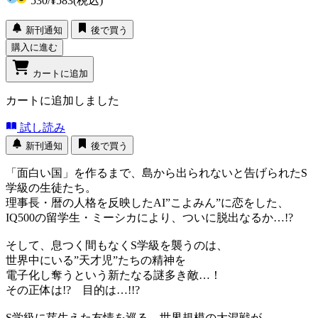
530
/
¥583
(税込)
新刊通知
後で買う
購入に進む
カートに追加
カートに追加しました
試し読み
新刊通知
後で買う
「面白い国」を作るまで、島から出られないと告げられたS
学級の生徒たち。
理事長・暦の人格を反映したAI”こよみん”に恋をした、
IQ500の留学生・ミーシカにより、ついに脱出なるか…!?
そして、息つく間もなくS学級を襲うのは、
世界中にいる”天才児”たちの精神を
電子化し奪うという新たなる謎多き敵…！
その正体は!? 目的は…!!?
S学級に芽生えた友情を巡る、世界規模の大混戦が、