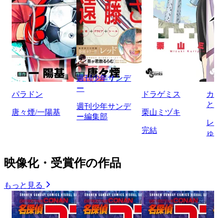
週刊少年サンデ
ー
パラドン
ドラゲミス
カ
と
週刊少年サンデ
唐々煙/一陽基
栗山ミヅキ
ー編集部
レ
完結
ゅ
映像化・受賞作の作品
もっと見る