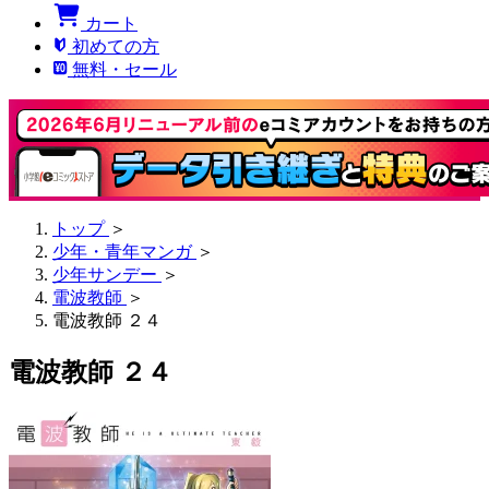
カート
初めての方
無料・セール
トップ
＞
少年・青年マンガ
＞
少年サンデー
＞
電波教師
＞
電波教師 ２４
電波教師 ２４