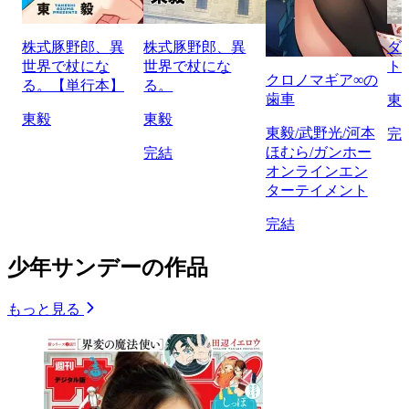
株式豚野郎、異
株式豚野郎、異
ダ
世界で杖にな
世界で杖にな
ト
クロノマギア∞の
る。【単行本】
る。
歯車
東
東毅
東毅
東毅/武野光/河本
完
ほむら/ガンホー
完結
オンラインエン
ターテイメント
完結
少年サンデーの作品
もっと見る