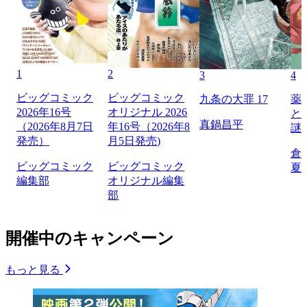
1
2
3
4
ビッグコミック
ビッグコミック
九条の大罪 17
薬
2026年16号
オリジナル 2026
と
真鍋昌平
（2026年8月7日
年16号（2026年8
謎
発売）
月5日発売)
倉
ビッグコミック
ビッグコミック
夏
編集部
オリジナル編集
部
開催中のキャンペーン
もっと見る