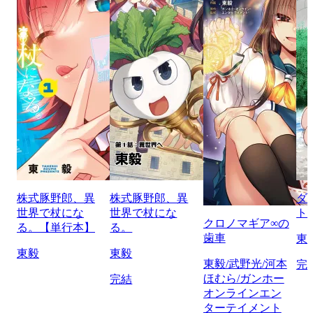
株式豚野郎、異
株式豚野郎、異
ダ
世界で杖にな
世界で杖にな
ト
クロノマギア∞の
る。【単行本】
る。
歯車
東
東毅
東毅
東毅/武野光/河本
完
ほむら/ガンホー
完結
オンラインエン
ターテイメント