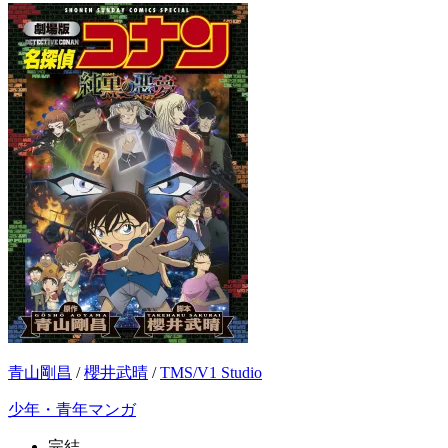
青山剛昌
/
櫻井武晴
/
TMS/V1 Studio
少年・青年マンガ
完結