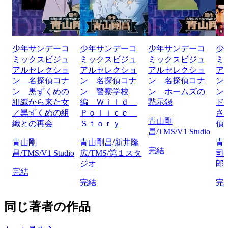
少年サンデーコ
少年サンデーコ
少年サンデーコ
少
ミックスビジュ
ミックスビジュ
ミックスビジュ
ミ
アルセレクショ
アルセレクショ
アルセレクショ
ア
ン 名探偵コナ
ン 名探偵コナ
ン 名探偵コナ
ン
ン 黒ずくめの
ン 警察学校
ン ホームズの
ン
組織から来た女
編 Ｗｉｌｄ
黙示録
ド
／黒ずくめの組
Ｐｏｌｉｃｅ
さ
青山剛
織との再会
Ｓｔｏｒｙ
偵
昌/TMS/V1 Studio
青山剛
青山剛昌/新井隆
青
完結
昌/TMS/V1 Studio
広/TMS/第１スタ
司
ジオ
郎/
完結
完結
完
同じ著者の作品