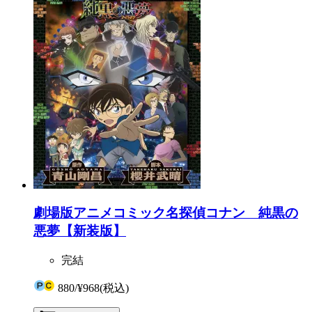
劇場版アニメコミック名探偵コナン 純黒の
悪夢【新装版】
完結
880
/
¥968
(税込)