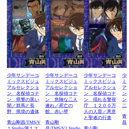
少年サンデーコ
少年サンデーコ
少年サンデーコ
少
ミックスビジュ
ミックスビジュ
ミックスビジュ
ミ
アルセレクショ
アルセレクショ
アルセレクショ
ア
ン 名探偵コナ
ン 名探偵コナ
ン 名探偵コナ
ン
ン 県警の黒い
ン 危険な二人
ン 揺れる警視
ン
闇／群馬と長
連れ／死亡の
庁 １２００万
二
野 県境の遺体
館、赤い壁
人の人質／悪意
青
と聖者の行進
青山剛昌/TMS/V
青山剛
昌/
１Studio/第１ス
昌/TMS/V1 Studio
青山剛