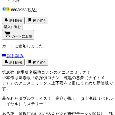
880
/
¥968
(税込)
新刊通知
後で買う
購入に進む
カートに追加
カートに追加しました
試し読み
新刊通知
後で買う
第20弾･劇場版名探偵コナンのアニメコミック！
※本作は劇場版『名探偵コナン 純黒の悪夢（ナイトメ
ア）』のアニメコミックス上下巻を２冊にまとめた新装版で
す。
暴かれたダブルフェイス！ 宿命が導く、頂上決戦（バトル
ロイヤル）ミステリー!!
ある夜、警視庁内に忍び込んだ女が機密データを閲覧し、逃