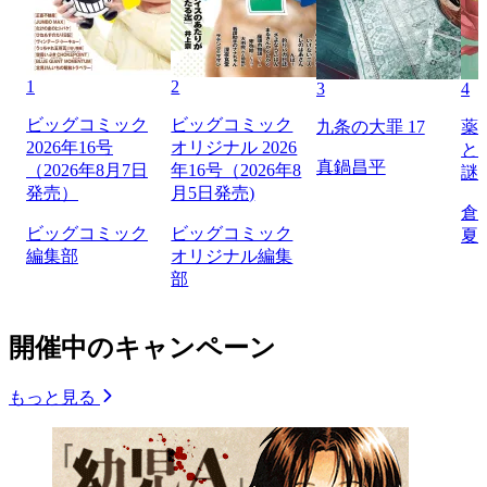
1
2
3
4
ビッグコミック
ビッグコミック
九条の大罪 17
薬
2026年16号
オリジナル 2026
と
真鍋昌平
（2026年8月7日
年16号（2026年8
謎
発売）
月5日発売)
倉
ビッグコミック
ビッグコミック
夏
編集部
オリジナル編集
部
開催中のキャンペーン
もっと見る