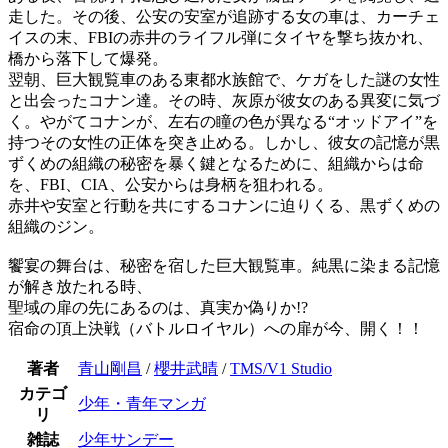
走した。その後、公安の安室が追跡する女の車は、カーチェ
イスの末、FBIの赤井のライフル弾にタイヤを撃ち抜かれ、
橋から落下して爆発。
翌朝、巨大観覧車のある東都水族館で、ケガをした謎の女性
と出会ったコナン達。その時、灰原が彼女のある異変に気づ
く。やがてコナンが、左右の瞳の色が異なる“オッドアイ”を
持つその女性の正体を突き止める。しかし、彼女の記憶が黒
ずくめの組織の秘密を暴く鍵となるために、組織からは命
を、FBI、CIA、公安からは身柄を狙われる。
赤井や安室と行動を共にするコナンに迫りくる、黒ずくめの
組織のジン。
饗宴の舞台は、秘密を宿した巨大観覧車。純黒に染まる記憶
が解き放たれる時、
聖域の扉の先にあるのは、真実か偽りか!?
宿命の頂上決戦（バトルロイヤル）への扉が今、開く！！
著者
青山剛昌
/
櫻井武晴
/
TMS/V1 Studio
カテゴ
少年・青年マンガ
リ
雑誌
少年サンデー