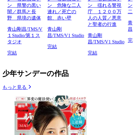
ン 県警の黒い
ン 危険な二人
ン 揺れる警視
ン
闇／群馬と長
連れ／死亡の
庁 １２００万
二
野 県境の遺体
館、赤い壁
人の人質／悪意
青
と聖者の行進
青山剛昌/TMS/V
青山剛
昌/
１Studio/第１ス
昌/TMS/V1 Studio
青山剛
完
タジオ
昌/TMS/V1 Studio
完結
完結
完結
少年サンデーの作品
もっと見る