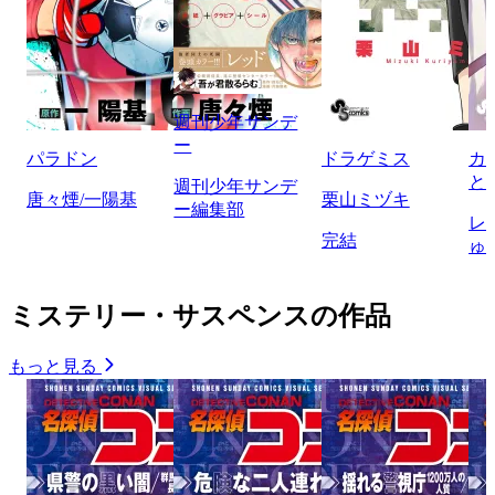
週刊少年サンデ
ー
パラドン
ドラゲミス
カ
と
週刊少年サンデ
唐々煙/一陽基
栗山ミヅキ
ー編集部
レ
完結
ゅ
ミステリー・サスペンスの作品
もっと見る