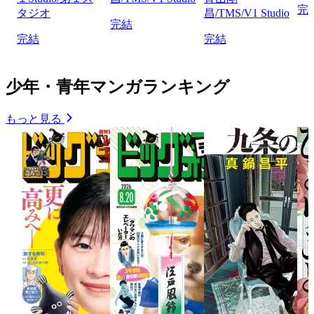
完
タジオ
昌/TMS/V1 Studio
完結
完結
完結
少年・青年マンガランキング
もっと見る