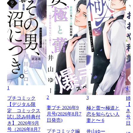
1
4
2
3
プチコミック
姉
【デジタル限
【
妻プチ 2026年9
極と蕾〜極道と
定 コミックス
き】
月号(2026年8月7
恋を知らない人
試し読み特典付
号（
日発売)
妻と〜 6
き】 2026年9月
日
号（2026年8月7
プチコミック編
井山ゆー