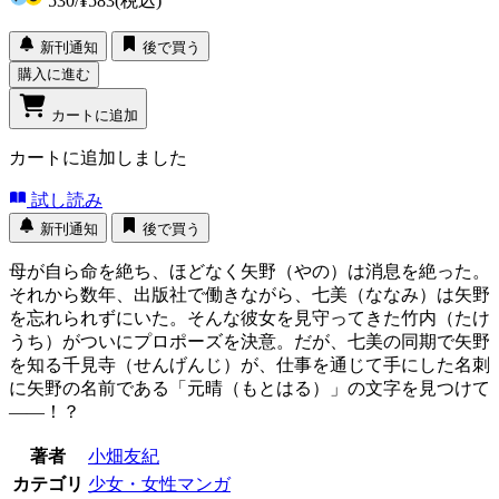
530
/
¥583
(税込)
新刊通知
後で買う
購入に進む
カートに追加
カートに追加しました
試し読み
新刊通知
後で買う
母が自ら命を絶ち、ほどなく矢野（やの）は消息を絶った。
それから数年、出版社で働きながら、七美（ななみ）は矢野
を忘れられずにいた。そんな彼女を見守ってきた竹内（たけ
うち）がついにプロポーズを決意。だが、七美の同期で矢野
を知る千見寺（せんげんじ）が、仕事を通じて手にした名刺
に矢野の名前である「元晴（もとはる）」の文字を見つけて
――！？
著者
小畑友紀
カテゴリ
少女・女性マンガ