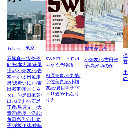
もしも、東京
僕等がいた
僕
石塚真一/安倍夜
SWEET トロけ
小畑友紀/吉田智
君
郎/松本大洋/萩尾
ちゃう恋物語
子/高瀬ゆのか
望都/小畑友紀/岩
小
相原実貴/河丸慎/
本ナオ/太田垣康
の
宇佐美真紀/小畑
男/浅野いにお/吉
友紀/夏目藍子/す
田戦車/望月ミネ
ぐり碧/かねなり
タロウ/黒田硫黄/
りえ
出水ぽすか/石黒
正数/昌原光一/大
童澄瞳/奥 浩哉/
角田光代/市川春
子/咲坂伊緒/佐藤