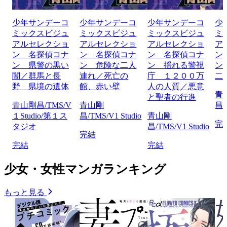
少年サンデーコ
少年サンデーコ
少年サンデーコ
少
ミックスビジュ
ミックスビジュ
ミックスビジュ
ミ
アルセレクショ
アルセレクショ
アルセレクショ
ア
ン 名探偵コナ
ン 名探偵コナ
ン 名探偵コナ
ン
ン 県警の黒い
ン 危険な二人
ン 揺れる警視
ン
闇／群馬と長
連れ／死亡の
庁 １２００万
二
野 県境の遺体
館、赤い壁
人の人質／悪意
青
と聖者の行進
青山剛昌/TMS/V
青山剛
昌/
１Studio/第１ス
昌/TMS/V1 Studio
青山剛
完
タジオ
昌/TMS/V1 Studio
完結
完結
完結
少女・女性マンガランキング
もっと見る