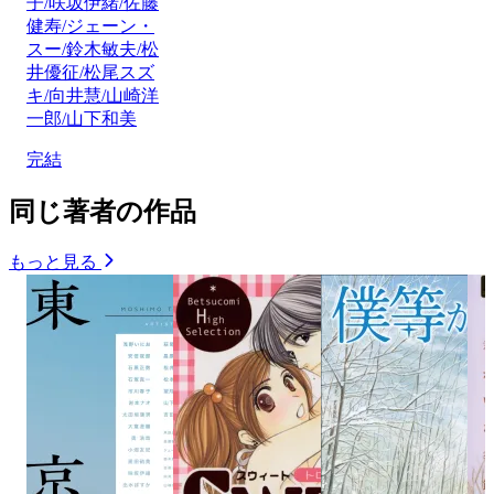
子/咲坂伊緒/佐藤
健寿/ジェーン・
スー/鈴木敏夫/松
井優征/松尾スズ
キ/向井慧/山崎洋
一郎/山下和美
完結
同じ著者の作品
もっと見る