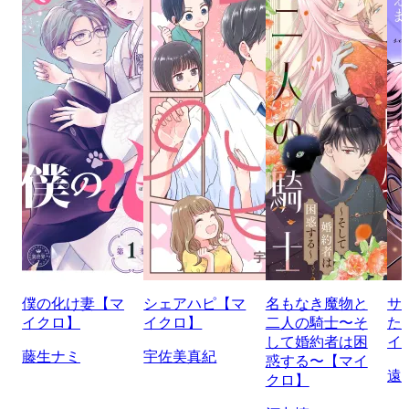
僕の化け妻【マ
シェアハピ【マ
名もなき魔物と
サ
イクロ】
イクロ】
二人の騎士〜そ
た
して婚約者は困
イ
藤生ナミ
宇佐美真紀
惑する〜【マイ
遠
クロ】