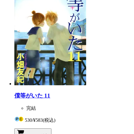
僕等がいた 11
完結
530
/
¥583
(税込)