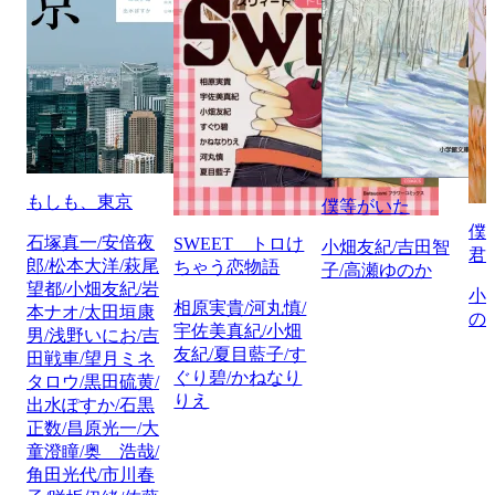
もしも、東京
僕等がいた
僕
石塚真一/安倍夜
SWEET トロけ
小畑友紀/吉田智
君
郎/松本大洋/萩尾
ちゃう恋物語
子/高瀬ゆのか
望都/小畑友紀/岩
小
相原実貴/河丸慎/
本ナオ/太田垣康
の
宇佐美真紀/小畑
男/浅野いにお/吉
友紀/夏目藍子/す
田戦車/望月ミネ
ぐり碧/かねなり
タロウ/黒田硫黄/
りえ
出水ぽすか/石黒
正数/昌原光一/大
童澄瞳/奥 浩哉/
角田光代/市川春