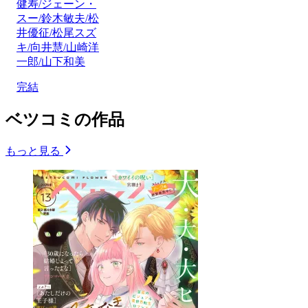
健寿/ジェーン・
スー/鈴木敏夫/松
井優征/松尾スズ
キ/向井慧/山崎洋
一郎/山下和美
完結
ベツコミの作品
もっと見る