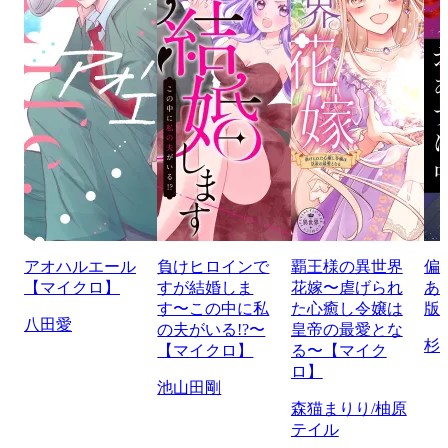
アオハルエール
負けヒロインで
覇王様の異世界
偏
【マイクロ】
すが結婚しま
花嫁〜虐げられ
あ
す〜この中に私
た心癒し令嬢は
版
八田愛
の夫がいる!?〜
皇帝の最愛とな
杉
【マイクロ】
る〜【マイク
ロ】
池山田剛
森猫まりり/柚原
テイル