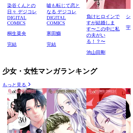
染谷くんとの
嘘も転じて恋と
日々 デジコレ
なる デジコレ
負けヒロインで
シ
DIGITAL
DIGITAL
すが結婚しま
COMICS
COMICS
宇
す〜この中に私
桐生菜央
寒田鰤
の夫がい
る！？〜
完結
完結
池山田剛
少女・女性マンガランキング
もっと見る