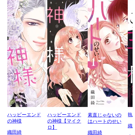
ハッピーエンド
ハッピーエンド
執
素直じゃないの
の神様
の神様【マイク
はハートのせい
織
ロ】
織田綺
織田綺