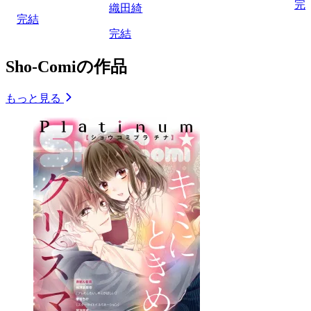
完
織田綺
完結
完結
Sho-Comiの作品
もっと見る