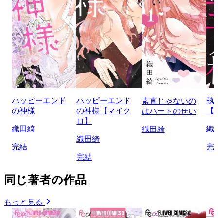
ハッピーエンド
ハッピーエンド
執
素直じゃないの
の神様
の神様【マイク
【
はハートのせい
ロ】
織田綺
織
織田綺
織田綺
完結
完
完結
同じ著者の作品
もっと見る