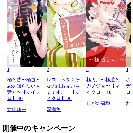
1
2
3
4
極と蕾〜極道と
レス―ヘタくそ
極カノ〜極道と
さ
恋を知らない人
なのはお互いさ
カノジョ〜【マ
デ
妻と〜【マイク
まです。―【マ
イクロ】 10
ロ】
ロ】 30
イクロ】 26
しがの夷織
わ
井山ゆー
深海魚
開催中のキャンペーン