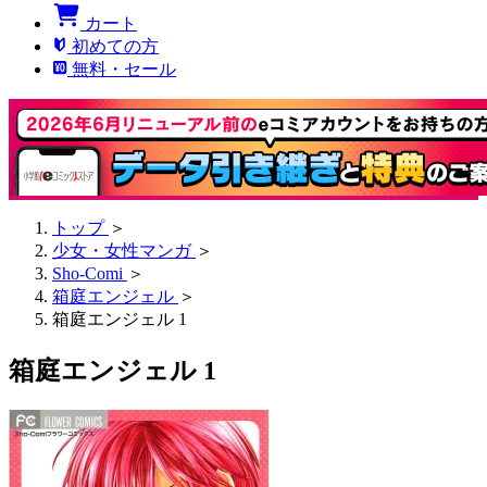
カート
初めての方
無料・セール
トップ
＞
少女・女性マンガ
＞
Sho-Comi
＞
箱庭エンジェル
＞
箱庭エンジェル 1
箱庭エンジェル 1