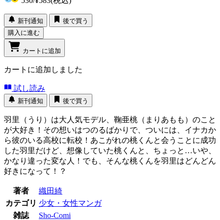
530
/
¥583
(税込)
新刊通知
後で買う
購入に進む
カートに追加
カートに追加しました
試し読み
新刊通知
後で買う
羽里（うり）は大人気モデル、鞠亜桃（まりあもも）のこと
が大好き！その想いはつのるばかりで、ついには、イナカか
ら彼のいる高校に転校！あこがれの桃くんと会うことに成功
した羽里だけど、想像していた桃くんと、ちょっと…いや、
かなり違った変な人！でも、そんな桃くんを羽里はどんどん
好きになって！？
著者
織田綺
カテゴリ
少女・女性マンガ
雑誌
Sho-Comi