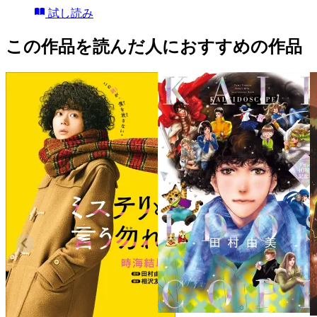
試し読み
この作品を読んだ人におすすめの作品