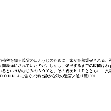
の秘密を知る義父の口ふうじのために、家が突然爆破される。
人間爆弾にされていたのだ。しかも、爆発するまでの時間はわ
いるという幼なじみのＢＯＹと、その親友ＫＩＤとともに、父
ＤＯＮＮ Ａに告ぐ／海は静かな秋の迷宮／通り魔1991