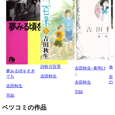
詩歌川百景
海
吉田秋生−夜明け
夢みる頃をすぎ
−
吉田秋生
ても
吉
の
吉田秋生
吉田秋生
完結
完結
ベツコミの作品