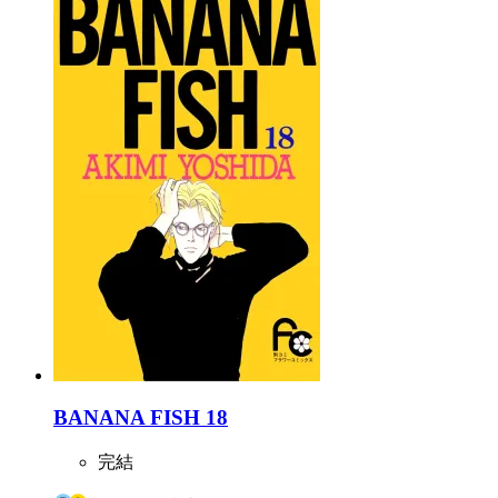
BANANA FISH 18
完結