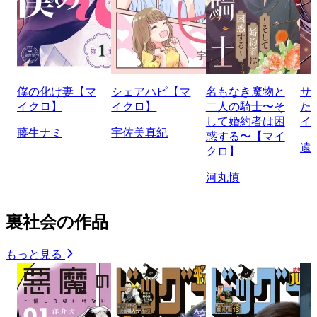
僕の化け妻【マ
シェアハピ【マ
名もなき魔物と
サ
イクロ】
イクロ】
二人の騎士〜そ
た
して婚約者は困
イ
藤生ナミ
宇佐美真紀
惑する〜【マイ
遠
クロ】
河丸慎
裏社会の作品
もっと見る