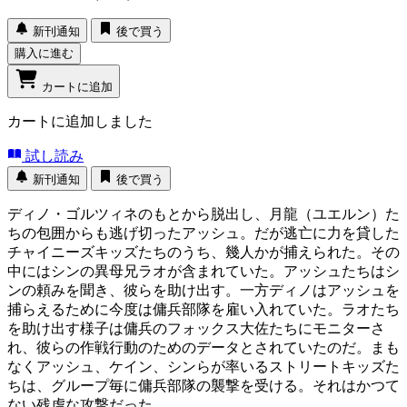
新刊通知
後で買う
購入に進む
カートに追加
カートに追加しました
試し読み
新刊通知
後で買う
ディノ・ゴルツィネのもとから脱出し、月龍（ユエルン）た
ちの包囲からも逃げ切ったアッシュ。だが逃亡に力を貸した
チャイニーズキッズたちのうち、幾人かが捕えられた。その
中にはシンの異母兄ラオが含まれていた。アッシュたちはシ
ンの頼みを聞き、彼らを助け出す。一方ディノはアッシュを
捕らえるために今度は傭兵部隊を雇い入れていた。ラオたち
を助け出す様子は傭兵のフォックス大佐たちにモニターさ
れ、彼らの作戦行動のためのデータとされていたのだ。まも
なくアッシュ、ケイン、シンらが率いるストリートキッズた
ちは、グループ毎に傭兵部隊の襲撃を受ける。それはかつて
ない残虐な攻撃だった…。