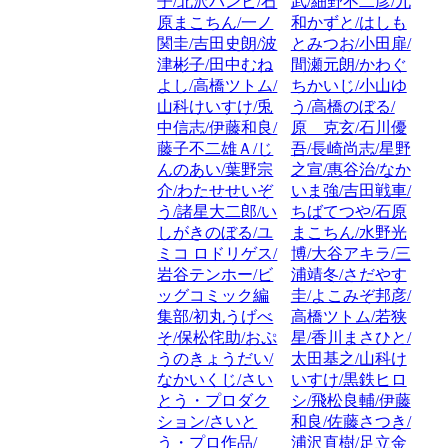
子/北沢バンビ/石
武/細野不二彦/九
原まこちん/一ノ
和かずと/はしも
関圭/吉田史朗/波
とみつお/小田扉/
津彬子/田中むね
間瀬元朗/かわぐ
よし/高橋ツトム/
ちかいじ/小山ゆ
山科けいすけ/兎
う/高橋のぼる/
中信志/伊藤和良/
原 克玄/石川優
藤子不二雄Ａ/じ
吾/長崎尚志/星野
んのあい/葉野宗
之宣/惠谷治/なか
介/わたせせいぞ
いま強/吉田戦車/
う/諸星大二郎/い
ちばてつや/石原
しがきのぼる/ユ
まこちん/水野光
ミコ ロドリゲス/
博/大谷アキラ/三
岩谷テンホー/ビ
浦靖冬/さだやす
ッグコミック編
圭/よこみぞ邦彦/
集部/初丸うげべ
高橋ツトム/若狭
そ/保松侘助/おぷ
星/香川まさひと/
うのきょうだい/
太田基之/山科け
なかいくじ/さい
いすけ/黒鉄ヒロ
とう・プロダク
シ/飛松良輔/伊藤
ション/さいと
和良/佐藤さつき/
う・プロ作品/
浦沢直樹/足立金