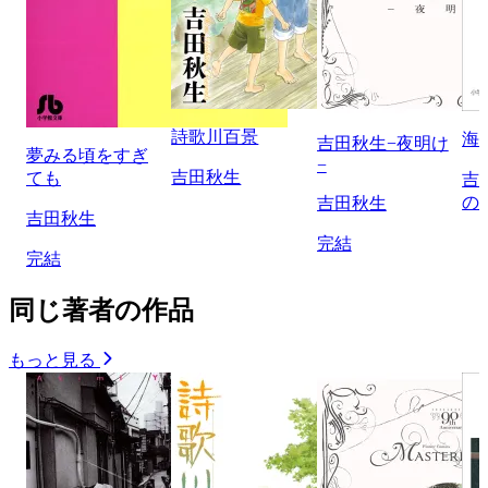
詩歌川百景
海
吉田秋生−夜明け
夢みる頃をすぎ
−
吉田秋生
ても
吉
の
吉田秋生
吉田秋生
完結
完結
同じ著者の作品
もっと見る