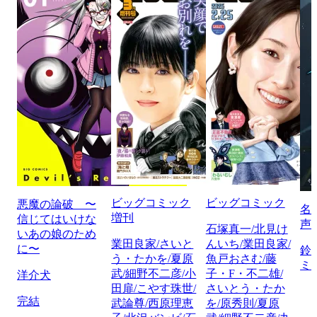
ビッグコミック
ビッグコミック
悪魔の論破 〜
名
増刊
信じてはいけな
声
石塚真一/北見け
いあの娘のため
業田良家/さいと
んいち/業田良家/
に〜
鈴
う・たかを/夏原
魚戸おさむ/藤
ミ
武/細野不二彦/小
子・F・不二雄/
洋介犬
田扉/こやす珠世/
さいとう・たか
完結
武論尊/西原理恵
を/原秀則/夏原