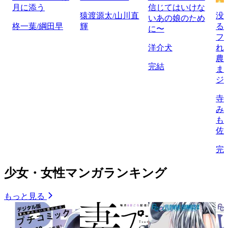
月に添う
信じてはいけな
猿渡源太/山川直
没
いあの娘のため
柊一葉/綱田早
輝
る
に〜
フ
洋介犬
れ
農
完結
ま
ジ
寺
み
も
佐
完
少女・女性マンガランキング
もっと見る