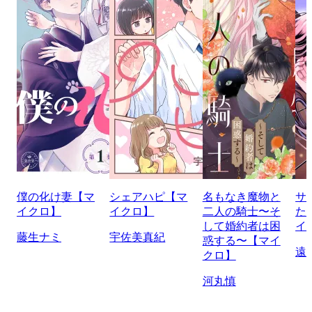
僕の化け妻【マ
シェアハピ【マ
名もなき魔物と
サ
イクロ】
イクロ】
二人の騎士〜そ
た
して婚約者は困
イ
藤生ナミ
宇佐美真紀
惑する〜【マイ
遠
クロ】
河丸慎