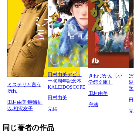
田村由美デビュ
きねづかん〔小
ぼ
ー40周年記念本
学館文庫〕
湖
ミステリと言う
KALEIDOSCOPE
学
勿れ
田村由美
田村由美
田
田村由美/時海結
完結
以/相沢友子
完結
完
同じ著者の作品