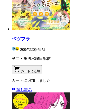
ベツフラ
200
/
¥220
(税込)
第二・第四水曜日配信
カートに追加
カートに追加しました
試し読み