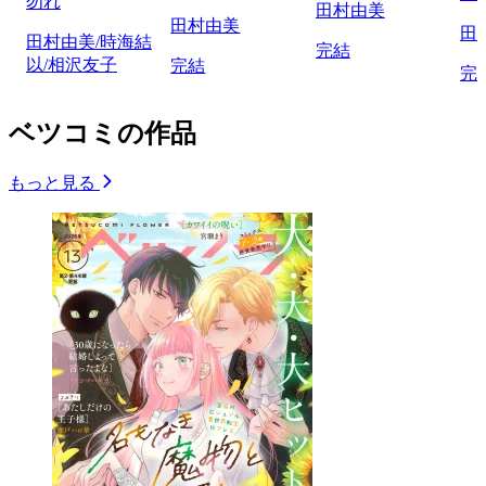
勿れ
田村由美
田村由美
田
田村由美/時海結
完結
以/相沢友子
完結
完
ベツコミの作品
もっと見る