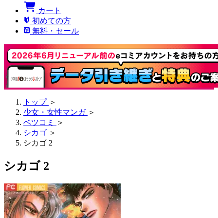
カート
初めての方
無料・セール
トップ
＞
少女・女性マンガ
＞
ベツコミ
＞
シカゴ
＞
シカゴ 2
シカゴ 2