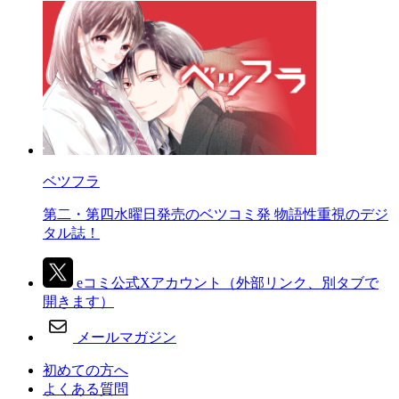
ベツフラ
第二・第四水曜日発売のベツコミ発 物語性重視のデジ
タル誌！
eコミ公式Xアカウント
（外部リンク、別タブで
開きます）
メールマガジン
初めての方へ
よくある質問