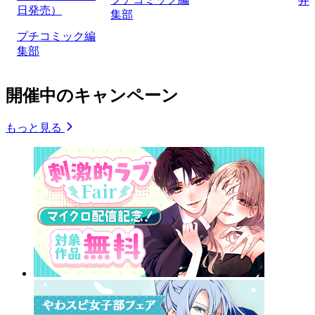
井
日発売）
集部
プチコミック編
集部
開催中のキャンペーン
もっと見る