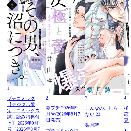
1
2
3
4
プチコミック
【デジタル限
妻プチ 2026年9
こんなの、しら
極
定 コミックス
月号(2026年8月7
ない 23
恋
試し読み特典付
日発売)
妻
き】 2026年9月
梨月詩
号（2026年8月7
プチコミック編