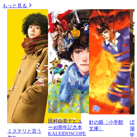
もっと見る
田村由美デビュ
針の眼〔小学館
ぼ
ー40周年記念本
文庫〕
湖
ミステリと言う
KALEIDOSCOPE
学