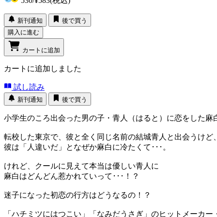
530
/
¥583
(税込)
新刊通知
後で買う
購入に進む
カートに追加
カートに追加しました
試し読み
新刊通知
後で買う
小学生のころ出会った男の子・青人（はると）に恋をした麻
転校した東京で、彼と全く同じ名前の結城青人と出会うけど
彼は「人違いだ」となぜか麻白に冷たくて･･･。
けれど、クールに見えて本当は優しい青人に
麻白はどんどん惹かれていって･･･！？
迷子になった初恋の行方はどうなるの！？
「ハチミツにはつこい」「なみだうさぎ」のヒットメーカー