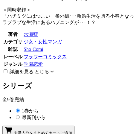
＜同時収録＞
「ハチミツにはつこい」番外編･･･新婚生活を贈る小春とな
ラブラブな生活にあるハプニングが･･･！？
著者
水瀬藍
カテゴリ
少女・女性マンガ
雑誌
Sho-Comi
レーベル
フラワーコミックス
ジャンル
学園恋愛
詳細を見る
とじる
シリーズ
全9巻完結
1巻から
最新刊から
未購入分をまとめてカートに追加