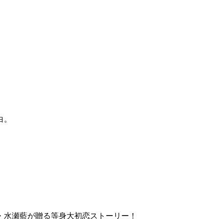
白。
、
・水瀬藍が贈る等身大初恋ストーリー！