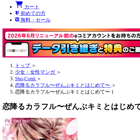
カート
初めての方
無料・セール
トップ
＞
少女・女性マンガ
＞
Sho-Comi
＞
恋降るカラフル〜ぜんぶキミとはじめて〜
＞
恋降るカラフル〜ぜんぶキミとはじめて〜 1
恋降るカラフル〜ぜんぶキミとはじめて