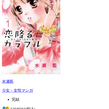
水瀬藍
少女・女性マンガ
完結