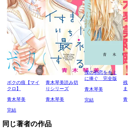
僕の初恋をキミ
に捧ぐ 完全版
ボクの痕【マイ
青木琴美読み切
残
クロ】
りシリーズ
ま
青木琴美
青木琴美
青木琴美
青
完結
完結
同じ著者の作品