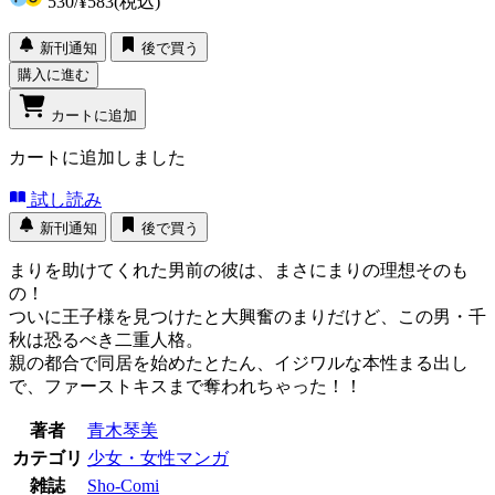
530
/
¥583
(税込)
新刊通知
後で買う
購入に進む
カートに追加
カートに追加しました
試し読み
新刊通知
後で買う
まりを助けてくれた男前の彼は、まさにまりの理想そのも
の！
ついに王子様を見つけたと大興奮のまりだけど、この男・千
秋は恐るべき二重人格。
親の都合で同居を始めたとたん、イジワルな本性まる出し
で、ファーストキスまで奪われちゃった！！
著者
青木琴美
カテゴリ
少女・女性マンガ
雑誌
Sho-Comi