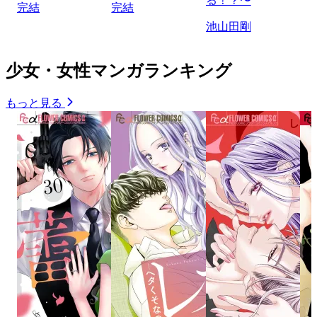
る！？〜
完結
完結
池山田剛
少女・女性マンガランキング
もっと見る