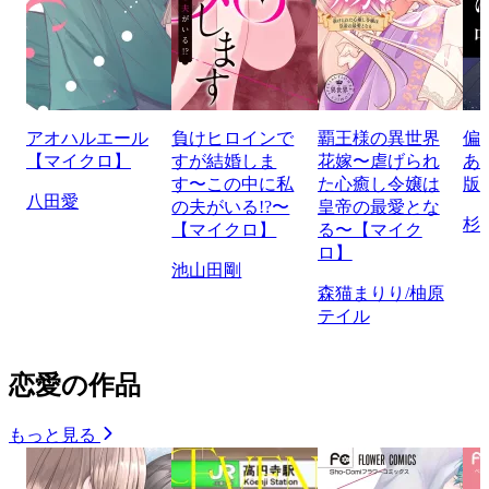
アオハルエール
負けヒロインで
覇王様の異世界
偏
【マイクロ】
すが結婚しま
花嫁〜虐げられ
あ
す〜この中に私
た心癒し令嬢は
版
八田愛
の夫がいる!?〜
皇帝の最愛とな
杉
【マイクロ】
る〜【マイク
ロ】
池山田剛
森猫まりり/柚原
テイル
恋愛の作品
もっと見る