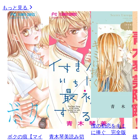
もっと見る
僕の初恋をキミ
に捧ぐ 完全版
ボクの痕【マイ
青木琴美読み切
残