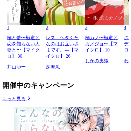
1
2
3
4
極と蕾〜極道と
レス―ヘタくそ
極カノ〜極道と
さ
恋を知らない人
なのはお互いさ
カノジョ〜【マ
デ
妻と〜【マイク
まです。―【マ
イクロ】 10
ロ】
ロ】 30
イクロ】 26
しがの夷織
わ
井山ゆー
深海魚
開催中のキャンペーン
もっと見る