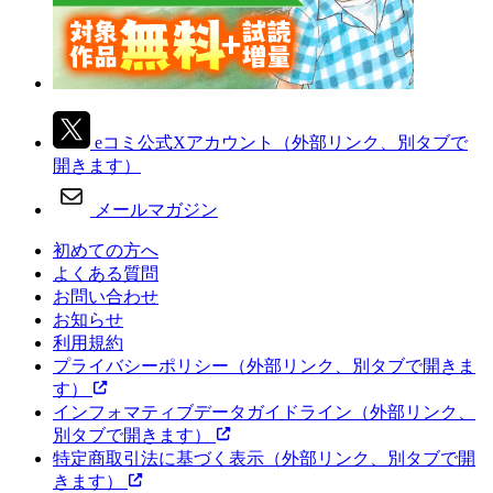
eコミ公式Xアカウント
（外部リンク、別タブで
開きます）
メールマガジン
初めての方へ
よくある質問
お問い合わせ
お知らせ
利用規約
プライバシーポリシー
（外部リンク、別タブで開きま
す）
インフォマティブデータガイドライン
（外部リンク、
別タブで開きます）
特定商取引法に基づく表示
（外部リンク、別タブで開
きます）