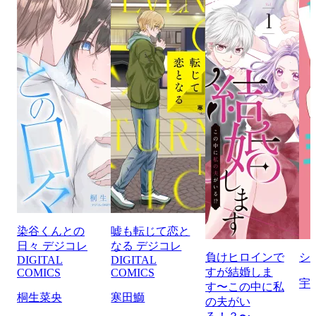
染谷くんとの
嘘も転じて恋と
日々 デジコレ
なる デジコレ
負けヒロインで
シ
DIGITAL
DIGITAL
すが結婚しま
COMICS
COMICS
宇
す〜この中に私
桐生菜央
寒田鰤
の夫がい