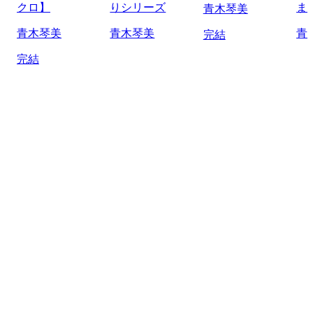
クロ】
りシリーズ
ま
青木琴美
青木琴美
青木琴美
青
完結
完結