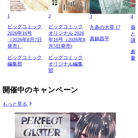
1
2
3
4
ビッグコミック
ビッグコミック
九条の大罪 17
薬
2026年16号
オリジナル 2026
と
真鍋昌平
（2026年8月7日
年16号（2026年8
謎
発売）
月5日発売)
倉
ビッグコミック
ビッグコミック
夏
編集部
オリジナル編集
部
開催中のキャンペーン
もっと見る