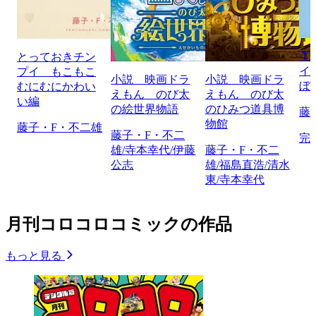
Ｔ
とっておきチン
イ
プイ もこもこ
小説 映画ドラ
小説 映画ドラ
ぼ
むにむにかわい
えもん のび太
えもん のび太
い編
の絵世界物語
のひみつ道具博
藤
物館
藤子・F・不二雄
藤子・F・不二
完
雄/寺本幸代/伊藤
藤子・F・不二
公志
雄/福島直浩/清水
東/寺本幸代
月刊コロコロコミックの作品
もっと見る