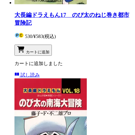
大長編ドラえもん17 のび太のねじ巻き都市
冒険記
530
/
¥583
(税込)
カートに追加
カートに追加しました
試し読み