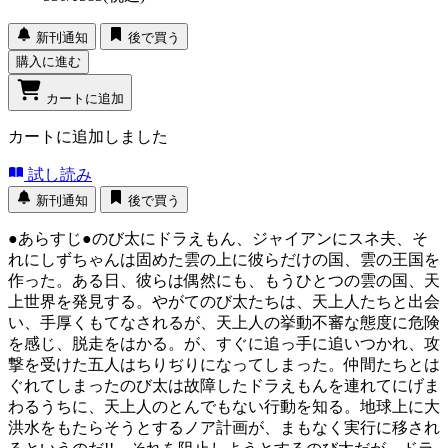
新刊通知
後で買う
購入に進む
カートに追加
カートに追加しました
試し読み
新刊通知
後で買う
●あらすじ●のび太にドラえもん、ジャイアンにスネ夫、そ
れにしずちゃんは固めた雲の上に彼らだけの国、雲の王国を
作った。ある日、彼らは偶然にも、もうひとつの雲の国、天
上世界を発見する。やがてのび太たちは、天上人たちと出会
い、手厚くもてなされるが、天上人の挙動不審な態度に危険
を感じ、脱走をはかる。が、すぐに追っ手に追いつかれ、攻
撃を受けた五人はちりぢりになってしまった。仲間たちとは
ぐれてしまったのび太は故障したドラえもんを連れてにげま
わるうちに、天上人のとんでもない行動を知る。地球上に大
洪水をもたらそうとするノア計画が、まもなく実行に移され