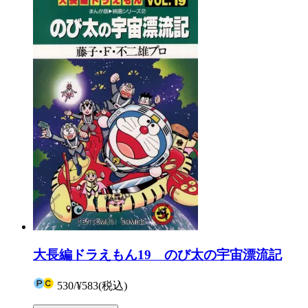
大長編ドラえもん19 のび太の宇宙漂流記
530
/
¥583
(税込)