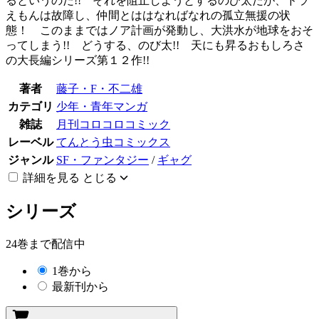
るというのだ!! それを阻止しようとするのび太だが、ドラ
えもんは故障し、仲間とははなればなれの孤立無援の状
態！ このままではノア計画が発動し、大洪水が地球をおそ
ってしまう!! どうする、のび太!! 天にも昇るおもしろさ
の大長編シリーズ第１２作!!
著者
藤子・F・不二雄
カテゴリ
少年・青年マンガ
雑誌
月刊コロコロコミック
レーベル
てんとう虫コミックス
ジャンル
SF・ファンタジー
/
ギャグ
詳細を見る
とじる
シリーズ
24巻まで配信中
1巻から
最新刊から