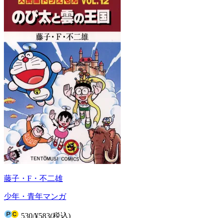
藤子・F・不二雄
少年・青年マンガ
530
/
¥583
(税込)