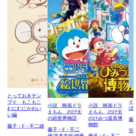
Ｔ
とっておきチン
イ
プイ もこもこ
小説 映画ドラ
小説 映画ドラ
ぼ
むにむにかわい
えもん のび太
えもん のび太
い編
の絵世界物語
のひみつ道具博
藤
物館
藤子・F・不二雄
藤子・F・不二
完
雄/寺本幸代/伊藤
藤子・F・不二