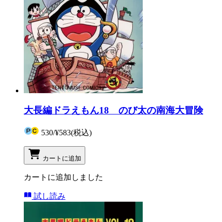
大長編ドラえもん18 のび太の南海大冒険
530
/
¥583
(税込)
カートに追加
カートに追加しました
試し読み