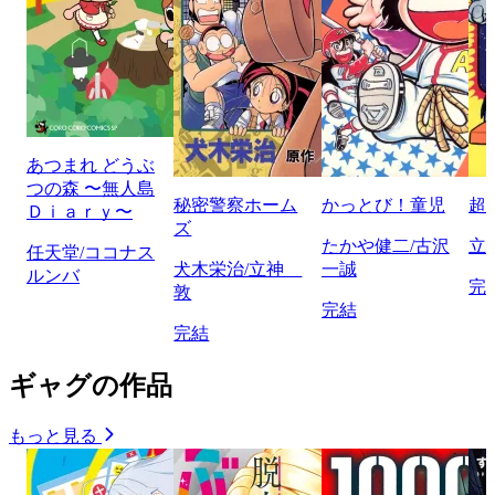
あつまれ どうぶ
つの森 〜無人島
秘密警察ホーム
かっとび！童児
超
Ｄｉａｒｙ〜
ズ
たかや健二/古沢
立
任天堂/ココナス
犬木栄治/立神
一誠
ルンバ
完
敦
完結
完結
ギャグの作品
もっと見る