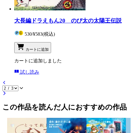
大長編ドラえもん20 のび太の太陽王伝説
530
/
¥583
(税込)
カートに追加
カートに追加しました
試し読み
この作品を読んだ人におすすめの作品