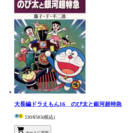
大長編ドラえもん16 のび太と銀河超特急
530
/
¥583
(税込)
カートに追加