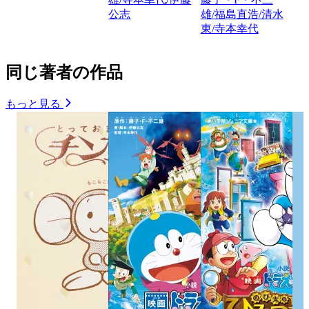
公志
雄/福島直浩/清水
東/寺本幸代
同じ著者の作品
もっと見る