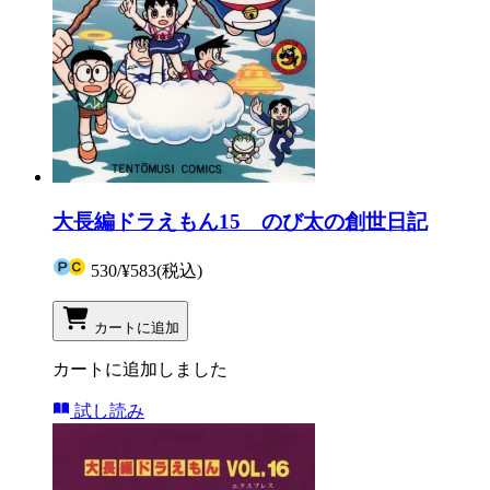
大長編ドラえもん15 のび太の創世日記
530
/
¥583
(税込)
カートに追加
カートに追加しました
試し読み