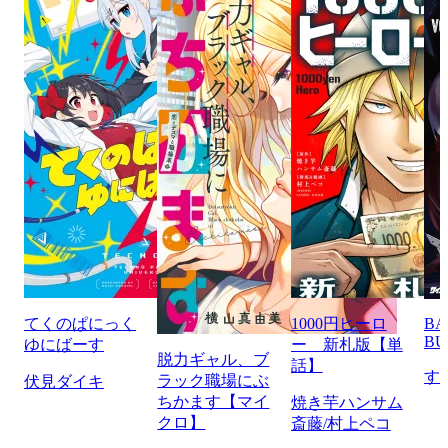
てくのぱにっく
1000円ヒーロ
BA
BU
ゆにばーす
ー 新札版【単
脱力ギャル、ブ
話】
す
ラック職場にぶ
伏見ダイキ
ちかます【マイ
焼き芋ハンサム
クロ】
斎藤/村上ペコ