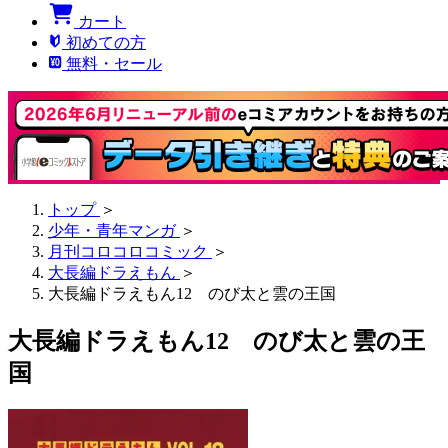
カート
初めての方
無料・セール
トップ
＞
少年・青年マンガ
＞
月刊コロコロコミック
＞
大長編ドラえもん
＞
大長編ドラえもん12 のび太と雲の王国
大長編ドラえもん12 のび太と雲の王
国