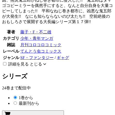
囚、熊虎鬼五郎がねじ巻き都市に侵入した!! 鬼五郎はタマ
ゴコピーミラーを偶然手にすると、なんと自分自身を大量コ
ピーしてしまった!! 平和なねじ巻き都市に、凶悪な鬼五郎
が大発生!! なにも知らならないのび太たち!! 空前絶後の
おもしろさで展開する大長編シリーズ第１７弾!!
著者
藤子・F・不二雄
カテゴリ
少年・青年マンガ
雑誌
月刊コロコロコミック
レーベル
てんとう虫コミックス
ジャンル
SF・ファンタジー
/
ギャグ
詳細を見る
とじる
シリーズ
24巻まで配信中
1巻から
最新刊から