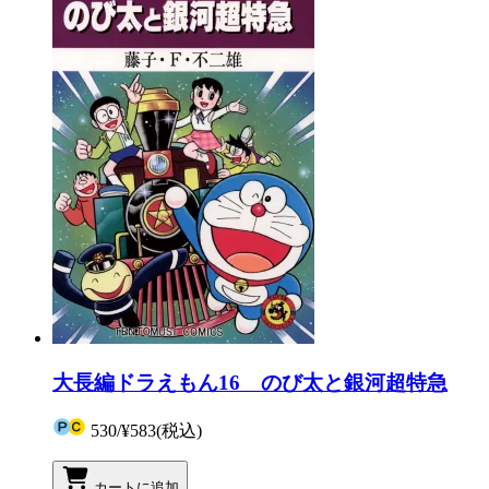
大長編ドラえもん16 のび太と銀河超特急
530
/
¥583
(税込)
カートに追加