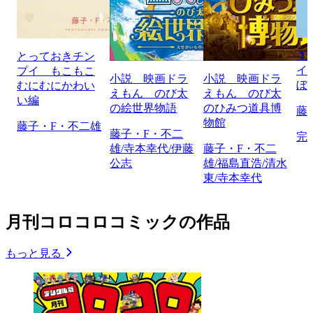
Ｔ
とっておきチン
イ
プイ もこもこ
小説 映画ドラ
小説 映画ドラ
ぼ
むにむにかわい
えもん のび太
えもん のび太
い編
の絵世界物語
のひみつ道具博
藤
物館
藤子・F・不二雄
藤子・F・不二
完
雄/寺本幸代/伊藤
藤子・F・不二
公志
雄/福島直浩/清水
東/寺本幸代
月刊コロコロコミックの作品
もっと見る