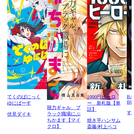
てくのぱにっく
1000円ヒーロ
BA
BU
ゆにばーす
ー 新札版【単
脱力ギャル、ブ
話】
す
ラック職場にぶ
伏見ダイキ
ちかます【マイ
焼き芋ハンサム
クロ】
斎藤/村上ペコ