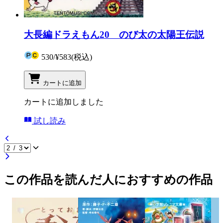
大長編ドラえもん20 のび太の太陽王伝説
530
/
¥583
(税込)
カートに追加
カートに追加しました
試し読み
この作品を読んだ人におすすめの作品