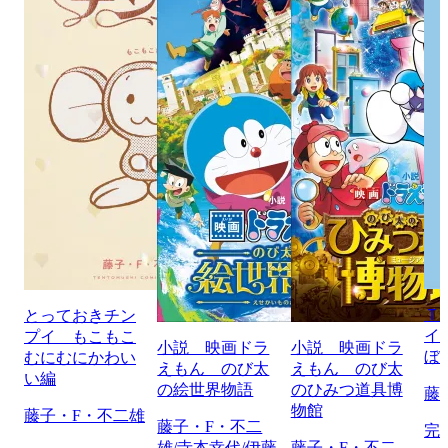
Ｔ
とっておきチン
イ
プイ もこもこ
小説 映画ドラ
小説 映画ドラ
ぼ
むにむにかわい
えもん のび太
えもん のび太
い編
の絵世界物語
のひみつ道具博
藤
物館
藤子・F・不二雄
藤子・F・不二
完
雄/寺本幸代/伊藤
藤子・F・不二