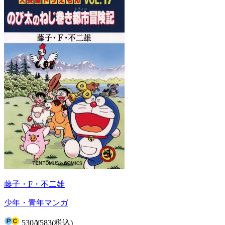
藤子・F・不二雄
少年・青年マンガ
530
/
¥583
(税込)