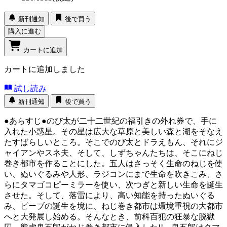
新刊通知
後で買う
購入に進む
カートに追加
カートに追加しました
試し読み
新刊通知
後で買う
●あらすじ●のび太が二十二世紀の福引きの外れ券で、手に
入れた小惑星。その星は広大な草原と美しい森と湖をそなえ
たすばらしいところ。そこでのび太とドラえもん、それにジ
ャイアンやスネ夫、そして、しずちゃんたちは、そこにねじ
巻き都市を作ることにした。五人はさっそく生命のねじを使
い、ぬいぐるみや人形、ラジコンにまで生命を吹きこみ、さ
らにタマゴコピーミラーを使い、次つぎと新しい生命を誕生
させた。そして、落雷により、高い知能を持ったぬいぐる
み、ピーブの誕生を境に、ねじ巻き都市は環境重視の大都市
へと大発展し始める。そんなとき、前科百犯の狂暴な脱獄