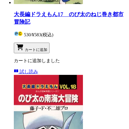
大長編ドラえもん17 のび太のねじ巻き都市
冒険記
530
/
¥583
(税込)
カートに追加
カートに追加しました
試し読み