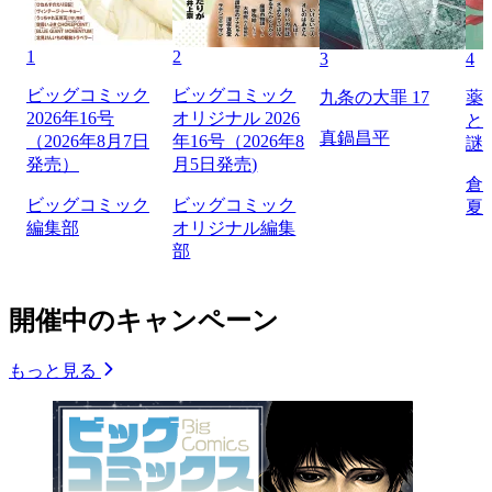
1
2
3
4
ビッグコミック
ビッグコミック
九条の大罪 17
薬
2026年16号
オリジナル 2026
と
真鍋昌平
（2026年8月7日
年16号（2026年8
謎
発売）
月5日発売)
倉
ビッグコミック
ビッグコミック
夏
編集部
オリジナル編集
部
開催中のキャンペーン
もっと見る