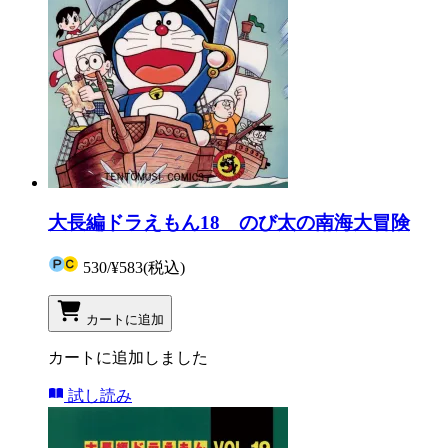
大長編ドラえもん18 のび太の南海大冒険
530
/
¥583
(税込)
カートに追加
カートに追加しました
試し読み