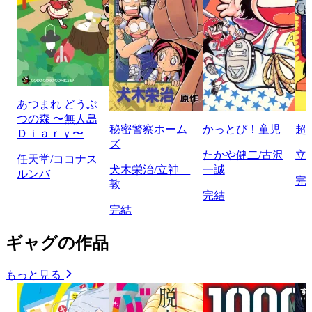
あつまれ どうぶ
つの森 〜無人島
秘密警察ホーム
かっとび！童児
超
Ｄｉａｒｙ〜
ズ
たかや健二/古沢
立
任天堂/ココナス
犬木栄治/立神
一誠
ルンバ
完
敦
完結
完結
ギャグの作品
もっと見る