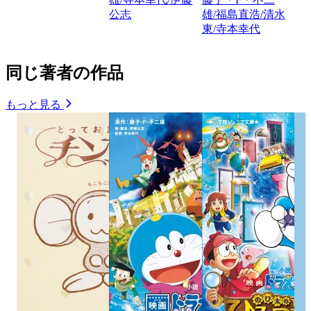
公志
雄/福島直浩/清水
東/寺本幸代
同じ著者の作品
もっと見る