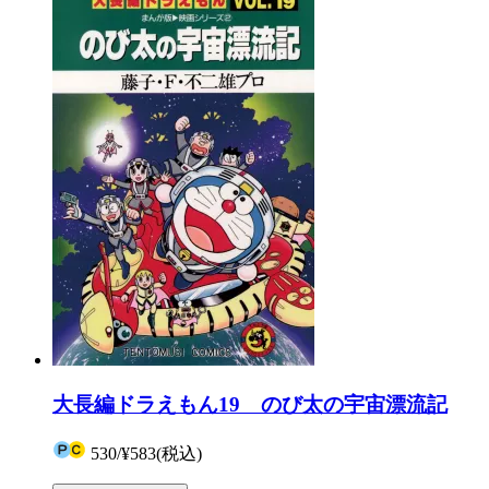
大長編ドラえもん19 のび太の宇宙漂流記
530
/
¥583
(税込)